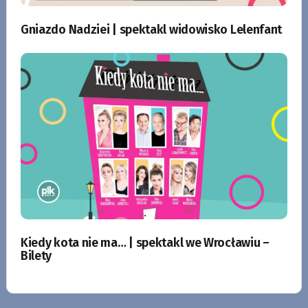
Gniazdo Nadziei | spektakl widowisko Lelenfant
Kiedy kota nie ma… | spektakl we Wrocławiu –
Bilety