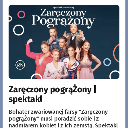
Zaręczony pogrąŻony |
spektakl
Bohater zwariowanej farsy "Zaręczony
pogrąŻony" musi poradzić sobie i z
nadmiarem kobiet i z ich zemstą. Spektakl