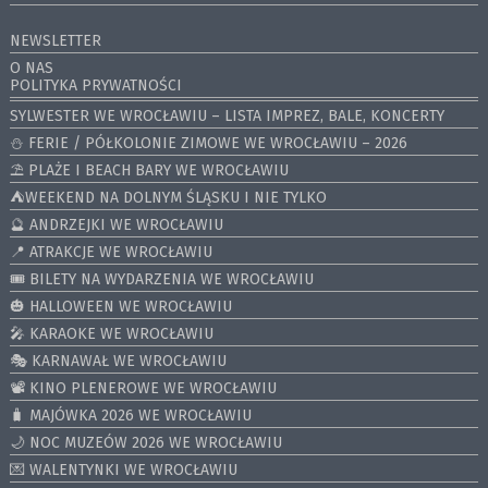
NEWSLETTER
O NAS
POLITYKA PRYWATNOŚCI
SYLWESTER WE WROCŁAWIU – LISTA IMPREZ, BALE, KONCERTY
⛄️ FERIE / PÓŁKOLONIE ZIMOWE WE WROCŁAWIU – 2026
⛱️ PLAŻE I BEACH BARY WE WROCŁAWIU
⛺️WEEKEND NA DOLNYM ŚLĄSKU I NIE TYLKO
🔮 ANDRZEJKI WE WROCŁAWIU
📍 ATRAKCJE WE WROCŁAWIU
🎟️ BILETY NA WYDARZENIA WE WROCŁAWIU
🎃 HALLOWEEN WE WROCŁAWIU
🎤 KARAOKE WE WROCŁAWIU
🎭 KARNAWAŁ WE WROCŁAWIU
📽️ KINO PLENEROWE WE WROCŁAWIU
🧳 MAJÓWKA 2026 WE WROCŁAWIU
🌙 NOC MUZEÓW 2026 WE WROCŁAWIU
💌 WALENTYNKI WE WROCŁAWIU