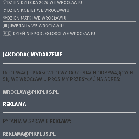
🎈DZIEŃ DZIECKA 2026 WE WROCŁAWIU
🌷DZIEŃ KOBIET WE WROCŁAWIU
🌹DZIEŃ MATKI WE WROCŁAWIU
🎓JUWENALIA WE WROCŁAWIU
🇵🇱 DZIEŃ NIEPODLEGŁOŚCI WE WROCŁAWIU
JAK DODAĆ WYDARZENIE
INFORMACJE PRASOWE O WYDARZENIACH ODBYWAJĄCYCH
SIĘ WE WROCŁAWIU PROSIMY PRZESYŁAĆ NA ADRES:
WROCLAW@PIKPLUS.PL
REKLAMA
PYTANIA W SPRAWIE
REKLAMY:
REKLAMA@PIKPLUS.PL