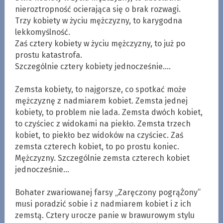
nieroztropność ocierająca się o brak rozwagi.
Trzy kobiety w życiu mężczyzny, to karygodna
lekkomyślność.
Zaś cztery kobiety w życiu mężczyzny, to już po
prostu katastrofa.
Szczególnie cztery kobiety jednocześnie….
.
Zemsta kobiety, to najgorsze, co spotkać może
mężczyznę z nadmiarem kobiet. Zemsta jednej
kobiety, to problem nie lada. Zemsta dwóch kobiet,
to czyściec z widokami na piekło. Zemsta trzech
kobiet, to piekło bez widoków na czyściec. Zaś
zemsta czterech kobiet, to po prostu koniec.
Mężczyzny. Szczególnie zemsta czterech kobiet
jednocześnie…
.
Bohater zwariowanej farsy „Zaręczony pogrąŻony”
musi poradzić sobie i z nadmiarem kobiet i z ich
zemstą. Cztery urocze panie w brawurowym stylu