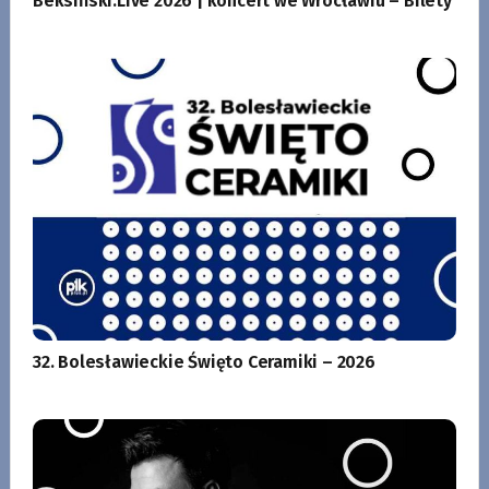
Beksiński.Live 2026 | koncert we Wrocławiu – Bilety
32. Bolesławieckie Święto Ceramiki – 2026