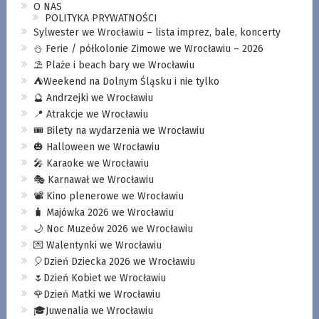
O NAS
POLITYKA PRYWATNOŚCI
Sylwester we Wrocławiu – lista imprez, bale, koncerty
⛄️ Ferie / półkolonie Zimowe we Wrocławiu – 2026
⛱️ Plaże i beach bary we Wrocławiu
⛺️Weekend na Dolnym Śląsku i nie tylko
🔮 Andrzejki we Wrocławiu
📍 Atrakcje we Wrocławiu
🎟️ Bilety na wydarzenia we Wrocławiu
🎃 Halloween we Wrocławiu
🎤 Karaoke we Wrocławiu
🎭 Karnawał we Wrocławiu
📽️ Kino plenerowe we Wrocławiu
🧳 Majówka 2026 we Wrocławiu
🌙 Noc Muzeów 2026 we Wrocławiu
💌 Walentynki we Wrocławiu
🎈Dzień Dziecka 2026 we Wrocławiu
🌷Dzień Kobiet we Wrocławiu
🌹Dzień Matki we Wrocławiu
🎓Juwenalia we Wrocławiu