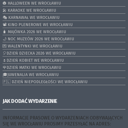
🎃 HALLOWEEN WE WROCŁAWIU
🎤 KARAOKE WE WROCŁAWIU
🎭 KARNAWAŁ WE WROCŁAWIU
📽️ KINO PLENEROWE WE WROCŁAWIU
🧳 MAJÓWKA 2026 WE WROCŁAWIU
🌙 NOC MUZEÓW 2026 WE WROCŁAWIU
💌 WALENTYNKI WE WROCŁAWIU
🎈DZIEŃ DZIECKA 2026 WE WROCŁAWIU
🌷DZIEŃ KOBIET WE WROCŁAWIU
🌹DZIEŃ MATKI WE WROCŁAWIU
🎓JUWENALIA WE WROCŁAWIU
🇵🇱 DZIEŃ NIEPODLEGŁOŚCI WE WROCŁAWIU
JAK DODAĆ WYDARZENIE
INFORMACJE PRASOWE O WYDARZENIACH ODBYWAJĄCYCH
SIĘ WE WROCŁAWIU PROSIMY PRZESYŁAĆ NA ADRES: