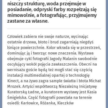
niszczy strukturę, woda przejmuje w
posiadanie, odpryski farby rozpełzają się
mimowolnie, a fotografując, przyjmujemy
zastane za własne.
Człowiek zabiera nie swoje naturze, wycinając
ostatnie drzewa, błoto i brud zagarniają niegdyś
lśniące powierzchnie. Kolor wkrada się w przestrzeń,
dominując ją i tworząc nowe znaczenia. Wystawa
obejmuje cykl fotografii Jagody Malanin swobodnie
oscylujący wokół pojęcia zawłaszczenia. Obecni na
wernisażu goście będą też mogli stać się częścią
instalacji multimedialnej opartej o technologię
Kinect, a na żywo zagra sample światła i błota Michał
Mrozek. Artyści współtworzą Niezależną Inicjatywę
Kuratorską Ładne, a kuratorem wystawy jest Kasia
Śmigielska. Część fotografii powstała na terenie
osiedli: Karłowice, Różanka, Kleczków