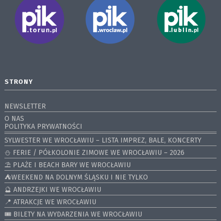
STRONY
NEWSLETTER
O NAS
POLITYKA PRYWATNOŚCI
SYLWESTER WE WROCŁAWIU – LISTA IMPREZ, BALE, KONCERTY
⛄️ FERIE / PÓŁKOLONIE ZIMOWE WE WROCŁAWIU – 2026
⛱️ PLAŻE I BEACH BARY WE WROCŁAWIU
⛺️WEEKEND NA DOLNYM ŚLĄSKU I NIE TYLKO
🔮 ANDRZEJKI WE WROCŁAWIU
📍 ATRAKCJE WE WROCŁAWIU
🎟️ BILETY NA WYDARZENIA WE WROCŁAWIU