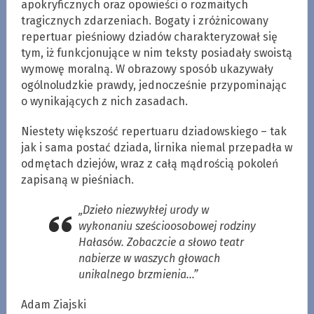
apokryficznych oraz opowieści o rozmaitych
tragicznych zdarzeniach. Bogaty i zróżnicowany
repertuar pieśniowy dziadów charakteryzował się
tym, iż funkcjonujące w nim teksty posiadały swoistą
wymowę moralną. W obrazowy sposób ukazywały
ogólnoludzkie prawdy, jednocześnie przypominając
o wynikających z nich zasadach.
Niestety większość repertuaru dziadowskiego – tak
jak i sama postać dziada, lirnika niemal przepadła w
odmętach dziejów, wraz z całą mądrością pokoleń
zapisaną w pieśniach.
„Dzieło niezwykłej urody w
wykonaniu sześcioosobowej rodziny
Hałasów. Zobaczcie a słowo teatr
nabierze w waszych głowach
unikalnego brzmienia…”
Adam Ziajski