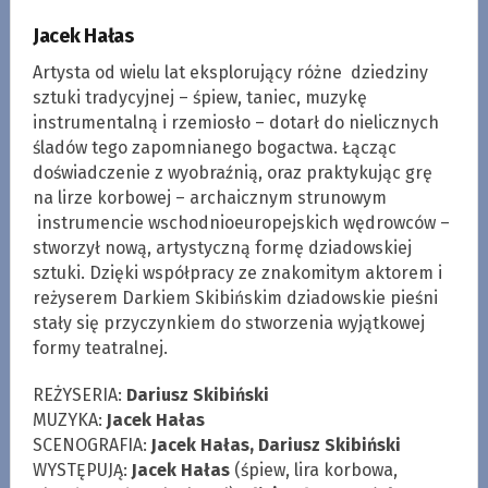
Jacek Hałas
Artysta od wielu lat eksplorujący różne dziedziny
sztuki tradycyjnej – śpiew, taniec, muzykę
instrumentalną i rzemiosło – dotarł do nielicznych
śladów tego zapomnianego bogactwa. Łącząc
doświadczenie z wyobraźnią, oraz praktykując grę
na lirze korbowej – archaicznym strunowym
instrumencie wschodnioeuropejskich wędrowców –
stworzył nową, artystyczną formę dziadowskiej
sztuki. Dzięki współpracy ze znakomitym aktorem i
reżyserem Darkiem Skibińskim dziadowskie pieśni
stały się przyczynkiem do stworzenia wyjątkowej
formy teatralnej.
REŻYSERIA:
Dariusz Skibiński
MUZYKA:
Jacek Hałas
SCENOGRAFIA:
Jacek Hałas, Dariusz Skibiński
WYSTĘPUJĄ:
Jacek Hałas
(śpiew, lira korbowa,