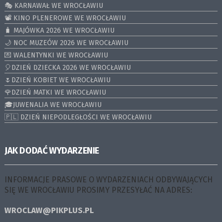
🎭 KARNAWAŁ WE WROCŁAWIU
📽️ KINO PLENEROWE WE WROCŁAWIU
🧳 MAJÓWKA 2026 WE WROCŁAWIU
🌙 NOC MUZEÓW 2026 WE WROCŁAWIU
💌 WALENTYNKI WE WROCŁAWIU
🎈DZIEŃ DZIECKA 2026 WE WROCŁAWIU
🌷DZIEŃ KOBIET WE WROCŁAWIU
🌹DZIEŃ MATKI WE WROCŁAWIU
🎓JUWENALIA WE WROCŁAWIU
🇵🇱 DZIEŃ NIEPODLEGŁOŚCI WE WROCŁAWIU
JAK DODAĆ WYDARZENIE
INFORMACJE PRASOWE O WYDARZENIACH ODBYWAJĄCYCH
SIĘ WE WROCŁAWIU PROSIMY PRZESYŁAĆ NA ADRES:
WROCLAW@PIKPLUS.PL