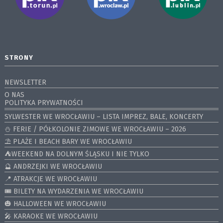
STRONY
NEWSLETTER
O NAS
POLITYKA PRYWATNOŚCI
SYLWESTER WE WROCŁAWIU – LISTA IMPREZ, BALE, KONCERTY
⛄️ FERIE / PÓŁKOLONIE ZIMOWE WE WROCŁAWIU – 2026
⛱️ PLAŻE I BEACH BARY WE WROCŁAWIU
⛺️WEEKEND NA DOLNYM ŚLĄSKU I NIE TYLKO
🔮 ANDRZEJKI WE WROCŁAWIU
📍 ATRAKCJE WE WROCŁAWIU
🎟️ BILETY NA WYDARZENIA WE WROCŁAWIU
🎃 HALLOWEEN WE WROCŁAWIU
🎤 KARAOKE WE WROCŁAWIU