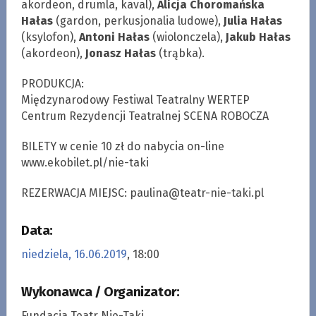
akordeon, drumla, kaval),
Alicja Choromańska
Hałas
(gardon, perkusjonalia ludowe),
Julia Hałas
(ksylofon),
Antoni Hałas
(wiolonczela),
Jakub Hałas
(akordeon),
Jonasz Hałas
(trąbka).
PRODUKCJA:
Międzynarodowy Festiwal Teatralny WERTEP
Centrum Rezydencji Teatralnej SCENA ROBOCZA
BILETY w cenie 10 zł do nabycia on-line
www.ekobilet.pl/nie-taki
REZERWACJA MIEJSC:
paulina@teatr-nie-taki.pl
Data:
niedziela, 16.06.2019
, 18:00
Wykonawca / Organizator:
Fundacja Teatr Nie-Taki