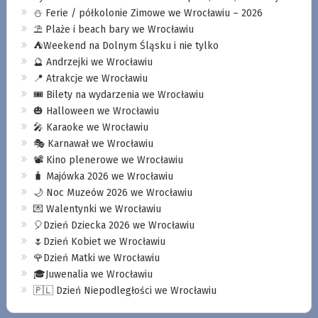
⛄️ Ferie / półkolonie Zimowe we Wrocławiu – 2026
⛱️ Plaże i beach bary we Wrocławiu
⛺️Weekend na Dolnym Śląsku i nie tylko
🔮 Andrzejki we Wrocławiu
📍 Atrakcje we Wrocławiu
🎟️ Bilety na wydarzenia we Wrocławiu
🎃 Halloween we Wrocławiu
🎤 Karaoke we Wrocławiu
🎭 Karnawał we Wrocławiu
📽️ Kino plenerowe we Wrocławiu
🧳 Majówka 2026 we Wrocławiu
🌙 Noc Muzeów 2026 we Wrocławiu
💌 Walentynki we Wrocławiu
🎈Dzień Dziecka 2026 we Wrocławiu
🌷Dzień Kobiet we Wrocławiu
🌹Dzień Matki we Wrocławiu
🎓Juwenalia we Wrocławiu
🇵🇱 Dzień Niepodległości we Wrocławiu