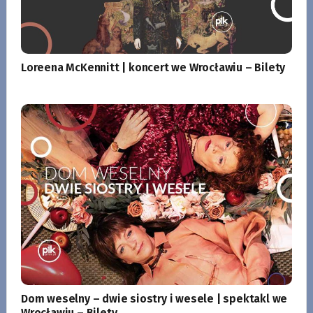
Loreena McKennitt | koncert we Wrocławiu – Bilety
Dom weselny – dwie siostry i wesele | spektakl we
Wrocławiu – Bilety