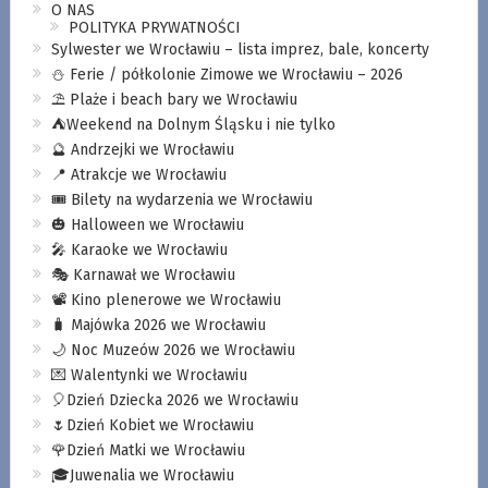
O NAS
POLITYKA PRYWATNOŚCI
Sylwester we Wrocławiu – lista imprez, bale, koncerty
⛄️ Ferie / półkolonie Zimowe we Wrocławiu – 2026
⛱️ Plaże i beach bary we Wrocławiu
⛺️Weekend na Dolnym Śląsku i nie tylko
🔮 Andrzejki we Wrocławiu
📍 Atrakcje we Wrocławiu
🎟️ Bilety na wydarzenia we Wrocławiu
🎃 Halloween we Wrocławiu
🎤 Karaoke we Wrocławiu
🎭 Karnawał we Wrocławiu
📽️ Kino plenerowe we Wrocławiu
🧳 Majówka 2026 we Wrocławiu
🌙 Noc Muzeów 2026 we Wrocławiu
💌 Walentynki we Wrocławiu
🎈Dzień Dziecka 2026 we Wrocławiu
🌷Dzień Kobiet we Wrocławiu
🌹Dzień Matki we Wrocławiu
🎓Juwenalia we Wrocławiu