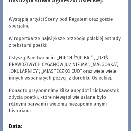
mistrzyni słowa Agnieszki Osieckiej.
Wystąpią artyści Sceny pod Regałem oraz goście
specjalni.
W repertuarze największe przeboje polskiej estrady
z tekstami poetki:
Usłyszą Państwo m.in. „NIECH ŻYJE BAL” , „DZIŚ
PRAWDZIWYCH CYGANÓW JUŻ NIE MA”, „MAŁGOŚKA”,
„OKULARNICY”, „MIASTECZKO CUD” oraz wiele wiele
innych wspaniałych pozycji z dorobku Osieckiej.
Ponadto przypomnimy kilka anegdot i ciekawostek
z życia poetki, które niewątpliwie usłane było
różnymi barwami i wieloma niezapomnianymi
historiami.
Data: