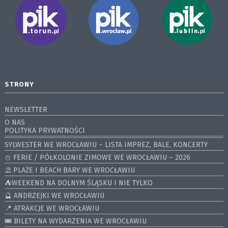
STRONY
NEWSLETTER
O NAS
POLITYKA PRYWATNOŚCI
SYLWESTER WE WROCŁAWIU – LISTA IMPREZ, BALE, KONCERTY
⛄️ FERIE / PÓŁKOLONIE ZIMOWE WE WROCŁAWIU – 2026
⛱️ PLAŻE I BEACH BARY WE WROCŁAWIU
⛺️WEEKEND NA DOLNYM ŚLĄSKU I NIE TYLKO
🔮 ANDRZEJKI WE WROCŁAWIU
📍 ATRAKCJE WE WROCŁAWIU
🎟️ BILETY NA WYDARZENIA WE WROCŁAWIU