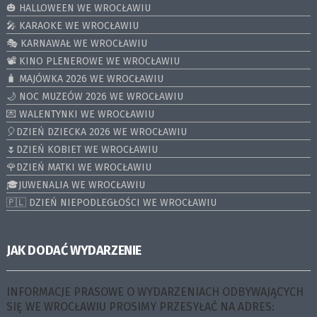
🎃 HALLOWEEN WE WROCŁAWIU
🎤 KARAOKE WE WROCŁAWIU
🎭 KARNAWAŁ WE WROCŁAWIU
📽️ KINO PLENEROWE WE WROCŁAWIU
🧳 MAJÓWKA 2026 WE WROCŁAWIU
🌙 NOC MUZEÓW 2026 WE WROCŁAWIU
💌 WALENTYNKI WE WROCŁAWIU
🎈DZIEŃ DZIECKA 2026 WE WROCŁAWIU
🌷DZIEŃ KOBIET WE WROCŁAWIU
🌹DZIEŃ MATKI WE WROCŁAWIU
🎓JUWENALIA WE WROCŁAWIU
🇵🇱 DZIEŃ NIEPODLEGŁOŚCI WE WROCŁAWIU
JAK DODAĆ WYDARZENIE
INFORMACJE PRASOWE O WYDARZENIACH ODBYWAJĄCYCH
SIĘ WE WROCŁAWIU PROSIMY PRZESYŁAĆ NA ADRES: