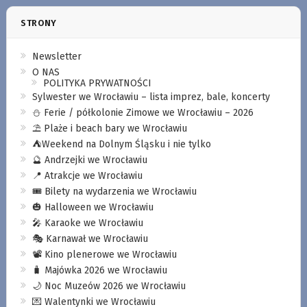
STRONY
Newsletter
O NAS
POLITYKA PRYWATNOŚCI
Sylwester we Wrocławiu – lista imprez, bale, koncerty
⛄️ Ferie / półkolonie Zimowe we Wrocławiu – 2026
⛱️ Plaże i beach bary we Wrocławiu
⛺️Weekend na Dolnym Śląsku i nie tylko
🔮 Andrzejki we Wrocławiu
📍 Atrakcje we Wrocławiu
🎟️ Bilety na wydarzenia we Wrocławiu
🎃 Halloween we Wrocławiu
🎤 Karaoke we Wrocławiu
🎭 Karnawał we Wrocławiu
📽️ Kino plenerowe we Wrocławiu
🧳 Majówka 2026 we Wrocławiu
🌙 Noc Muzeów 2026 we Wrocławiu
💌 Walentynki we Wrocławiu