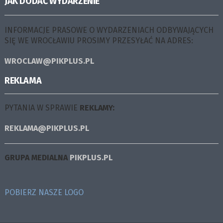
JAK DODAĆ WYDARZENIE
INFORMACJE PRASOWE O WYDARZENIACH ODBYWAJĄCYCH
SIĘ WE WROCŁAWIU PROSIMY PRZESYŁAĆ NA ADRES:
WROCLAW@PIKPLUS.PL
REKLAMA
PYTANIA W SPRAWIE
REKLAMY:
REKLAMA@PIKPLUS.PL
GRUPA MEDIALNA
PIKPLUS.PL
POBIERZ NASZE LOGO