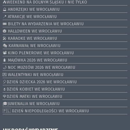
⛺️WEEKEND NA DOLNYM ŚLĄSKU I NIE TYLKO
🔮 ANDRZEJKI WE WROCŁAWIU
📍 ATRAKCJE WE WROCŁAWIU
🎟️ BILETY NA WYDARZENIA WE WROCŁAWIU
🎃 HALLOWEEN WE WROCŁAWIU
🎤 KARAOKE WE WROCŁAWIU
🎭 KARNAWAŁ WE WROCŁAWIU
📽️ KINO PLENEROWE WE WROCŁAWIU
🧳 MAJÓWKA 2026 WE WROCŁAWIU
🌙 NOC MUZEÓW 2026 WE WROCŁAWIU
💌 WALENTYNKI WE WROCŁAWIU
🎈DZIEŃ DZIECKA 2026 WE WROCŁAWIU
🌷DZIEŃ KOBIET WE WROCŁAWIU
🌹DZIEŃ MATKI WE WROCŁAWIU
🎓JUWENALIA WE WROCŁAWIU
🇵🇱 DZIEŃ NIEPODLEGŁOŚCI WE WROCŁAWIU