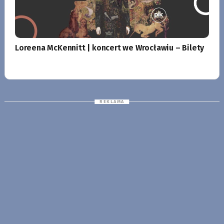
Loreena McKennitt | koncert we Wrocławiu – Bilety