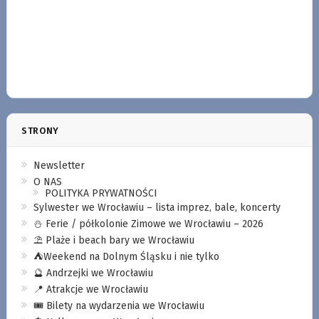
STRONY
Newsletter
O NAS
POLITYKA PRYWATNOŚCI
Sylwester we Wrocławiu – lista imprez, bale, koncerty
⛄️ Ferie / półkolonie Zimowe we Wrocławiu – 2026
⛱️ Plaże i beach bary we Wrocławiu
⛺️Weekend na Dolnym Śląsku i nie tylko
🔮 Andrzejki we Wrocławiu
📍 Atrakcje we Wrocławiu
🎟️ Bilety na wydarzenia we Wrocławiu