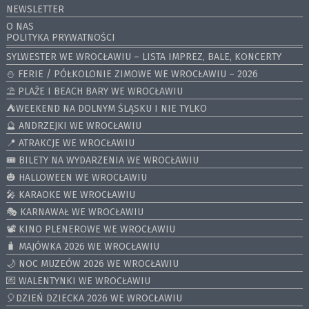
NEWSLETTER
O NAS
POLITYKA PRYWATNOŚCI
SYLWESTER WE WROCŁAWIU – LISTA IMPREZ, BALE, KONCERTY
⛄️ FERIE / PÓŁKOLONIE ZIMOWE WE WROCŁAWIU – 2026
⛱️ PLAŻE I BEACH BARY WE WROCŁAWIU
⛺️WEEKEND NA DOLNYM ŚLĄSKU I NIE TYLKO
🔮 ANDRZEJKI WE WROCŁAWIU
📍 ATRAKCJE WE WROCŁAWIU
🎟️ BILETY NA WYDARZENIA WE WROCŁAWIU
🎃 HALLOWEEN WE WROCŁAWIU
🎤 KARAOKE WE WROCŁAWIU
🎭 KARNAWAŁ WE WROCŁAWIU
📽️ KINO PLENEROWE WE WROCŁAWIU
🧳 MAJÓWKA 2026 WE WROCŁAWIU
🌙 NOC MUZEÓW 2026 WE WROCŁAWIU
💌 WALENTYNKI WE WROCŁAWIU
🎈DZIEŃ DZIECKA 2026 WE WROCŁAWIU