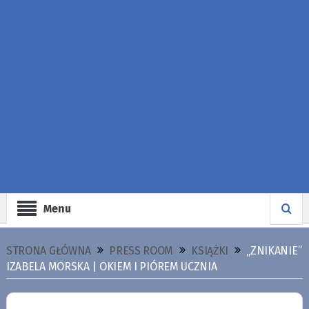
Menu
STRONA GŁÓWNA
PRESS ROOM
KSIĄŻKI
„ZNIKANIE”
IZABELA MORSKA | OKIEM I PIÓREM UCZNIA