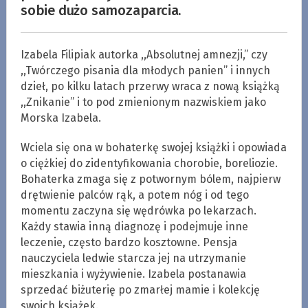
sobie dużo samozaparcia.
Izabela Filipiak autorka ,,Absolutnej amnezji,’’ czy
,,Twórczego pisania dla młodych panien’’ i innych
dzieł, po kilku latach przerwy wraca z nową książką
,,Znikanie’’ i to pod zmienionym nazwiskiem jako
Morska Izabela.
Wciela się ona w bohaterkę swojej książki i opowiada
o ciężkiej do zidentyfikowania chorobie, boreliozie.
Bohaterka zmaga się z potwornym bólem, najpierw
drętwienie palców rąk, a potem nóg i od tego
momentu zaczyna się wędrówka po lekarzach.
Każdy stawia inną diagnozę i podejmuje inne
leczenie, często bardzo kosztowne. Pensja
nauczyciela ledwie starcza jej na utrzymanie
mieszkania i wyżywienie. Izabela postanawia
sprzedać biżuterię po zmarłej mamie i kolekcję
swoich książek.