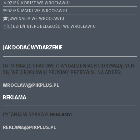
🌷DZIEŃ KOBIET WE WROCŁAWIU
🌹DZIEŃ MATKI WE WROCŁAWIU
🎓JUWENALIA WE WROCŁAWIU
🇵🇱 DZIEŃ NIEPODLEGŁOŚCI WE WROCŁAWIU
JAK DODAĆ WYDARZENIE
INFORMACJE PRASOWE O WYDARZENIACH ODBYWAJĄCYCH
SIĘ WE WROCŁAWIU PROSIMY PRZESYŁAĆ NA ADRES:
WROCLAW@PIKPLUS.PL
REKLAMA
PYTANIA W SPRAWIE
REKLAMY:
REKLAMA@PIKPLUS.PL