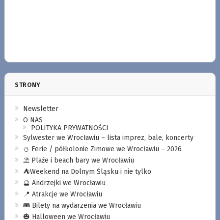
STRONY
Newsletter
O NAS
POLITYKA PRYWATNOŚCI
Sylwester we Wrocławiu – lista imprez, bale, koncerty
⛄️ Ferie / półkolonie Zimowe we Wrocławiu – 2026
⛱️ Plaże i beach bary we Wrocławiu
⛺️Weekend na Dolnym Śląsku i nie tylko
🔮 Andrzejki we Wrocławiu
📍 Atrakcje we Wrocławiu
🎟️ Bilety na wydarzenia we Wrocławiu
🎃 Halloween we Wrocławiu