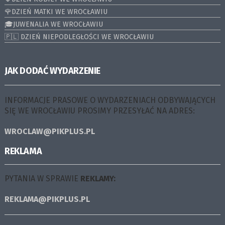
🌹DZIEŃ MATKI WE WROCŁAWIU
🎓JUWENALIA WE WROCŁAWIU
🇵🇱 DZIEŃ NIEPODLEGŁOŚCI WE WROCŁAWIU
JAK DODAĆ WYDARZENIE
INFORMACJE PRASOWE O WYDARZENIACH ODBYWAJĄCYCH
SIĘ WE WROCŁAWIU PROSIMY PRZESYŁAĆ NA ADRES:
WROCLAW@PIKPLUS.PL
REKLAMA
PYTANIA W SPRAWIE
REKLAMY:
REKLAMA@PIKPLUS.PL