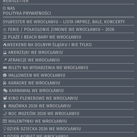
NEWSLETTER
O NAS
POLITYKA PRYWATNOŚCI
SYLWESTER WE WROCŁAWIU – LISTA IMPREZ, BALE, KONCERTY
⛄️ FERIE / PÓŁKOLONIE ZIMOWE WE WROCŁAWIU – 2026
⛱️ PLAŻE I BEACH BARY WE WROCŁAWIU
⛺️WEEKEND NA DOLNYM ŚLĄSKU I NIE TYLKO
🔮 ANDRZEJKI WE WROCŁAWIU
📍 ATRAKCJE WE WROCŁAWIU
🎟️ BILETY NA WYDARZENIA WE WROCŁAWIU
🎃 HALLOWEEN WE WROCŁAWIU
🎤 KARAOKE WE WROCŁAWIU
🎭 KARNAWAŁ WE WROCŁAWIU
📽️ KINO PLENEROWE WE WROCŁAWIU
🧳 MAJÓWKA 2026 WE WROCŁAWIU
🌙 NOC MUZEÓW 2026 WE WROCŁAWIU
💌 WALENTYNKI WE WROCŁAWIU
🎈DZIEŃ DZIECKA 2026 WE WROCŁAWIU
🌷DZIEŃ KOBIET WE WROCŁAWIU