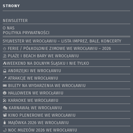
STRONY
NEWSLETTER
O NAS
POLITYKA PRYWATNOŚCI
SYLWESTER WE WROCŁAWIU – LISTA IMPREZ, BALE, KONCERTY
⛄️ FERIE / PÓŁKOLONIE ZIMOWE WE WROCŁAWIU – 2026
⛱️ PLAŻE I BEACH BARY WE WROCŁAWIU
⛺️WEEKEND NA DOLNYM ŚLĄSKU I NIE TYLKO
🔮 ANDRZEJKI WE WROCŁAWIU
📍 ATRAKCJE WE WROCŁAWIU
🎟️ BILETY NA WYDARZENIA WE WROCŁAWIU
🎃 HALLOWEEN WE WROCŁAWIU
🎤 KARAOKE WE WROCŁAWIU
🎭 KARNAWAŁ WE WROCŁAWIU
📽️ KINO PLENEROWE WE WROCŁAWIU
🧳 MAJÓWKA 2026 WE WROCŁAWIU
🌙 NOC MUZEÓW 2026 WE WROCŁAWIU