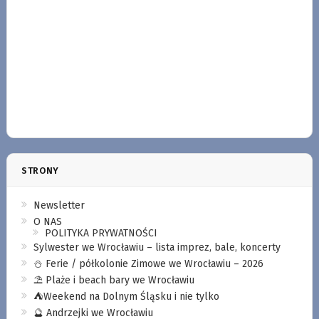
STRONY
Newsletter
O NAS
POLITYKA PRYWATNOŚCI
Sylwester we Wrocławiu – lista imprez, bale, koncerty
⛄️ Ferie / półkolonie Zimowe we Wrocławiu – 2026
⛱️ Plaże i beach bary we Wrocławiu
⛺️Weekend na Dolnym Śląsku i nie tylko
🔮 Andrzejki we Wrocławiu