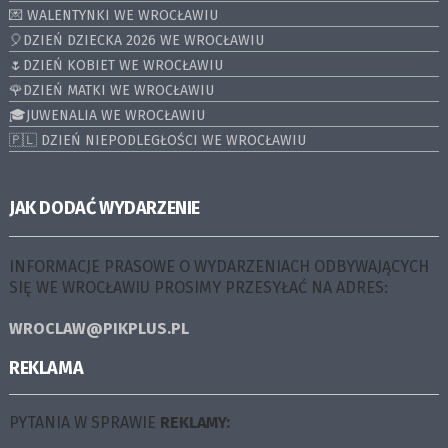
💌 WALENTYNKI WE WROCŁAWIU
🎈DZIEŃ DZIECKA 2026 WE WROCŁAWIU
🌷DZIEŃ KOBIET WE WROCŁAWIU
🌹DZIEŃ MATKI WE WROCŁAWIU
🎓JUWENALIA WE WROCŁAWIU
🇵🇱 DZIEŃ NIEPODLEGŁOŚCI WE WROCŁAWIU
JAK DODAĆ WYDARZENIE
INFORMACJE PRASOWE O WYDARZENIACH ODBYWAJĄCYCH
SIĘ WE WROCŁAWIU PROSIMY PRZESYŁAĆ NA ADRES:
WROCLAW@PIKPLUS.PL
REKLAMA
PYTANIA W SPRAWIE
REKLAMY: