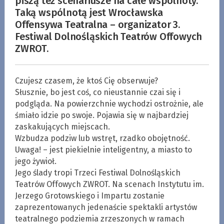
piszą też scenariusze na całe wspólnoty.
Taką wspólnotą jest Wrocławska
Offensywa Teatralna – organizator 3.
Festiwal Dolnośląskich Teatrów Offowych
ZWROT.
Czujesz czasem, że ktoś Cię obserwuje?
Słusznie, bo jest coś, co nieustannie czai się i
podgląda. Na powierzchnie wychodzi ostrożnie, ale
śmiało idzie po swoje. Pojawia się w najbardziej
zaskakujących miejscach.
Wzbudza podziw lub wstręt, rzadko obojętność.
Uwaga! – jest piekielnie inteligentny, a miasto to
jego żywioł.
Jego ślady tropi Trzeci Festiwal Dolnośląskich
Teatrów Offowych ZWROT. Na scenach Instytutu im.
Jerzego Grotowskiego i Impartu zostanie
zaprezentowanych jedenaście spektakli artystów
teatralnego podziemia zrzeszonych w ramach