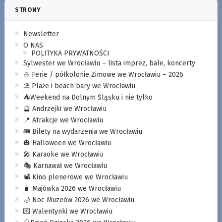
STRONY
Newsletter
O NAS
POLITYKA PRYWATNOŚCI
Sylwester we Wrocławiu – lista imprez, bale, koncerty
⛄️ Ferie / półkolonie Zimowe we Wrocławiu – 2026
⛱️ Plaże i beach bary we Wrocławiu
⛺️Weekend na Dolnym Śląsku i nie tylko
🔮 Andrzejki we Wrocławiu
📍 Atrakcje we Wrocławiu
🎟️ Bilety na wydarzenia we Wrocławiu
🎃 Halloween we Wrocławiu
🎤 Karaoke we Wrocławiu
🎭 Karnawał we Wrocławiu
📽️ Kino plenerowe we Wrocławiu
🧳 Majówka 2026 we Wrocławiu
🌙 Noc Muzeów 2026 we Wrocławiu
💌 Walentynki we Wrocławiu