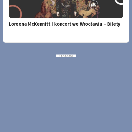
Loreena McKennitt | koncert we Wrocławiu – Bilety