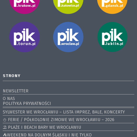
STRONY
NEWSLETTER
O NAS
POLITYKA PRYWATNOŚCI
SYLWESTER WE WROCŁAWIU – LISTA IMPREZ, BALE, KONCERTY
⛄️ FERIE / PÓŁKOLONIE ZIMOWE WE WROCŁAWIU – 2026
⛱️ PLAŻE I BEACH BARY WE WROCŁAWIU
⛺️WEEKEND NA DOLNYM ŚLĄSKU I NIE TYLKO