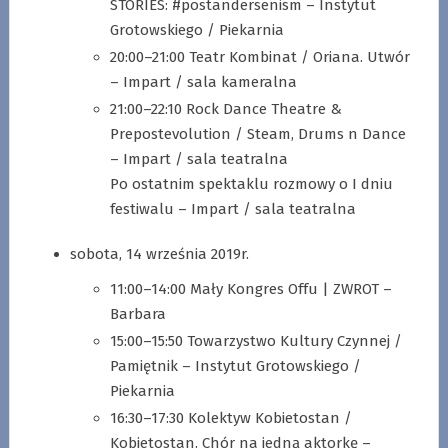
STORIES: #postandersenism – Instytut
Grotowskiego / Piekarnia
20:00–21:00 Teatr Kombinat / Oriana. Utwór
– Impart / sala kameralna
21:00–22:10 Rock Dance Theatre &
Prepostevolution / Steam, Drums n Dance
– Impart / sala teatralna
Po ostatnim spektaklu rozmowy o I dniu
festiwalu – Impart / sala teatralna
sobota, 14 września 2019r.
11:00–14:00 Mały Kongres Offu | ZWROT –
Barbara
15:00–15:50 Towarzystwo Kultury Czynnej /
Pamiętnik – Instytut Grotowskiego /
Piekarnia
16:30–17:30 Kolektyw Kobietostan /
Kobietostan. Chór na jedną aktorkę –