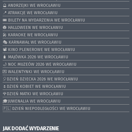
🔮 ANDRZEJKI WE WROCŁAWIU
📍 ATRAKCJE WE WROCŁAWIU
🎟️ BILETY NA WYDARZENIA WE WROCŁAWIU
🎃 HALLOWEEN WE WROCŁAWIU
🎤 KARAOKE WE WROCŁAWIU
🎭 KARNAWAŁ WE WROCŁAWIU
📽️ KINO PLENEROWE WE WROCŁAWIU
🧳 MAJÓWKA 2026 WE WROCŁAWIU
🌙 NOC MUZEÓW 2026 WE WROCŁAWIU
💌 WALENTYNKI WE WROCŁAWIU
🎈DZIEŃ DZIECKA 2026 WE WROCŁAWIU
🌷DZIEŃ KOBIET WE WROCŁAWIU
🌹DZIEŃ MATKI WE WROCŁAWIU
🎓JUWENALIA WE WROCŁAWIU
🇵🇱 DZIEŃ NIEPODLEGŁOŚCI WE WROCŁAWIU
JAK DODAĆ WYDARZENIE