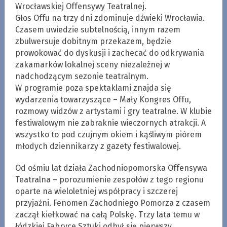
Wrocławskiej Offensywy Teatralnej.
Głos Offu na trzy dni zdominuje dźwieki Wrocławia.
Czasem uwiedzie subtelnością, innym razem
zbulwersuje dobitnym przekazem, będzie
prowokować do dyskusji i zachecać do odkrywania
zakamarków lokalnej sceny niezależnej w
nadchodzącym sezonie teatralnym.
W programie poza spektaklami znajda się
wydarzenia towarzyszące – Mały Kongres Offu,
rozmowy widzów z artystami i gry teatralne. W klubie
festiwalowym nie zabraknie wieczornych atrakcji. A
wszystko to pod czujnym okiem i kąśliwym piórem
młodych dziennikarzy z gazety festiwalowej.
Od ośmiu lat działa Zachodniopomorska Offensywa
Teatralna – porozumienie zespołów z tego regionu
oparte na wieloletniej współpracy i szczerej
przyjaźni. Fenomen Zachodniego Pomorza z czasem
zaczął kiełkować na całą Polskę. Trzy lata temu w
łódzkiej Fabryce Sztuki odbył się pierwszy