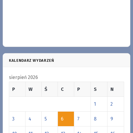
KALENDARZ WYDARZEŃ
sierpień 2026
P
W
Ś
C
P
S
N
1
2
3
4
5
6
7
8
9