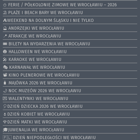
⛄️ FERIE / PÓŁKOLONIE ZIMOWE WE WROCŁAWIU – 2026
⛱️ PLAŻE I BEACH BARY WE WROCŁAWIU
⛺️WEEKEND NA DOLNYM ŚLĄSKU I NIE TYLKO
🔮 ANDRZEJKI WE WROCŁAWIU
📍 ATRAKCJE WE WROCŁAWIU
🎟️ BILETY NA WYDARZENIA WE WROCŁAWIU
🎃 HALLOWEEN WE WROCŁAWIU
🎤 KARAOKE WE WROCŁAWIU
🎭 KARNAWAŁ WE WROCŁAWIU
📽️ KINO PLENEROWE WE WROCŁAWIU
🧳 MAJÓWKA 2026 WE WROCŁAWIU
🌙 NOC MUZEÓW 2026 WE WROCŁAWIU
💌 WALENTYNKI WE WROCŁAWIU
🎈DZIEŃ DZIECKA 2026 WE WROCŁAWIU
🌷DZIEŃ KOBIET WE WROCŁAWIU
🌹DZIEŃ MATKI WE WROCŁAWIU
🎓JUWENALIA WE WROCŁAWIU
🇵🇱 DZIEŃ NIEPODLEGŁOŚCI WE WROCŁAWIU