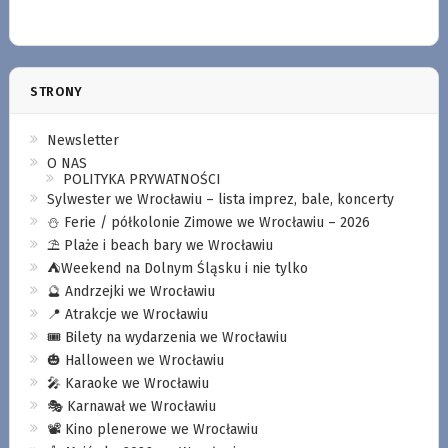
STRONY
Newsletter
O NAS
POLITYKA PRYWATNOŚCI
Sylwester we Wrocławiu – lista imprez, bale, koncerty
⛄️ Ferie / półkolonie Zimowe we Wrocławiu – 2026
⛱️ Plaże i beach bary we Wrocławiu
⛺️Weekend na Dolnym Śląsku i nie tylko
🔮 Andrzejki we Wrocławiu
📍 Atrakcje we Wrocławiu
🎟️ Bilety na wydarzenia we Wrocławiu
🎃 Halloween we Wrocławiu
🎤 Karaoke we Wrocławiu
🎭 Karnawał we Wrocławiu
📽️ Kino plenerowe we Wrocławiu