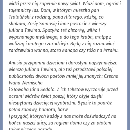
widzi przez nią zupełnie nowy świat. Widzi dom, ogród i
tajemniczy las. Dom, w którym mieszka pan
Tralaliński z rodziną, pana Hilarego, kózkę, co
skakała, Zosię Samosię i inne postacie z wierszy
Juliana Tuwima. Spotyka też aktorkę, wilka i
wypchanego myśliwego, a do tego kraba, małpę z
walizką i małego czarodzieja. Będą z nią rozmawiać
zardzewiała wanna, stara kanapa czy róża na krzaku.
Anusia przypomni dzieciom i dorosłym najsłynniejsze
wiersze Juliana Tuwima, ale też przedstawi polskiej
publiczności dwóch poetów mniej jej znanych: Czecha
Ivana Wernischa
i Słowaka Jána Sedala. Z ich tekstów wyczaruje przed
oczami widzów świat poezji, który ożyje dzięki
niespętanej dziecięcej wyobraźni. Będzie to podróż
pełna zabawy, humoru, barw
i przygód, których każdy z nas może doświadczyć na
końcu naszej ulicy, za rogiem domu czy za płotem
tajemniczego ogrodu.