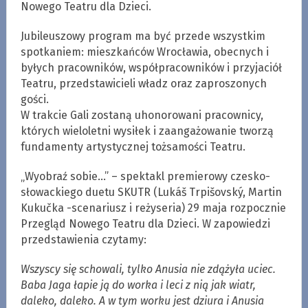
Nowego Teatru dla Dzieci.
Jubileuszowy program ma być przede wszystkim
spotkaniem: mieszkańców Wrocławia, obecnych i
byłych pracowników, współpracowników i przyjaciół
Teatru, przedstawicieli władz oraz zaproszonych
gości.
W trakcie Gali zostaną uhonorowani pracownicy,
których wieloletni wysiłek i zaangażowanie tworzą
fundamenty artystycznej tożsamości Teatru.
„Wyobraź sobie…” – spektakl premierowy czesko-
słowackiego duetu SKUTR (Lukáš Trpišovský, Martin
Kukučka -scenariusz i reżyseria) 29 maja rozpocznie
Przegląd Nowego Teatru dla Dzieci. W zapowiedzi
przedstawienia czytamy:
Wszyscy się schowali, tylko Anusia nie zdążyła uciec.
Baba Jaga łapie ją do worka i leci z nią jak wiatr,
daleko, daleko. A w tym worku jest dziura i Anusia