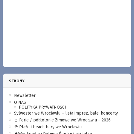
STRONY
Newsletter
O NAS
POLITYKA PRYWATNOŚCI
Sylwester we Wrocławiu – lista imprez, bale, koncerty
⛄️ Ferie / półkolonie Zimowe we Wrocławiu – 2026
⛱️ Plaże i beach bary we Wrocławiu
⛺️Weekend na Dolnym Śląsku i nie tylko