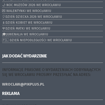
🌙 NOC MUZEÓW 2026 WE WROCŁAWIU
💌 WALENTYNKI WE WROCŁAWIU
🎈DZIEŃ DZIECKA 2026 WE WROCŁAWIU
🌷DZIEŃ KOBIET WE WROCŁAWIU
🌹DZIEŃ MATKI WE WROCŁAWIU
🎓JUWENALIA WE WROCŁAWIU
🇵🇱 DZIEŃ NIEPODLEGŁOŚCI WE WROCŁAWIU
JAK DODAĆ WYDARZENIE
INFORMACJE PRASOWE O WYDARZENIACH ODBYWAJĄCYCH
SIĘ WE WROCŁAWIU PROSIMY PRZESYŁAĆ NA ADRES:
WROCLAW@PIKPLUS.PL
REKLAMA