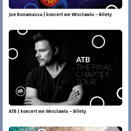
Joe Bonamassa | koncert we Wrocławiu – Bilety
ATB | koncert we Wrocławiu – Bilety