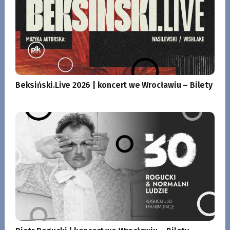
Beksiński.Live 2026 | koncert we Wrocławiu – Bilety