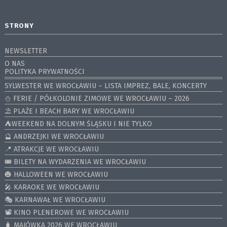
STRONY
NEWSLETTER
O NAS
POLITYKA PRYWATNOŚCI
SYLWESTER WE WROCŁAWIU – LISTA IMPREZ, BALE, KONCERTY
⛄️ FERIE / PÓŁKOLONIE ZIMOWE WE WROCŁAWIU – 2026
⛱️ PLAŻE I BEACH BARY WE WROCŁAWIU
⛺️WEEKEND NA DOLNYM ŚLĄSKU I NIE TYLKO
🔮 ANDRZEJKI WE WROCŁAWIU
📍 ATRAKCJE WE WROCŁAWIU
🎟️ BILETY NA WYDARZENIA WE WROCŁAWIU
🎃 HALLOWEEN WE WROCŁAWIU
🎤 KARAOKE WE WROCŁAWIU
🎭 KARNAWAŁ WE WROCŁAWIU
📽️ KINO PLENEROWE WE WROCŁAWIU
🧳 MAJÓWKA 2026 WE WROCŁAWIU