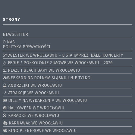
STRONY
NEWSLETTER
O NAS
POLITYKA PRYWATNOŚCI
SYLWESTER WE WROCŁAWIU – LISTA IMPREZ, BALE, KONCERTY
⛄️ FERIE / PÓŁKOLONIE ZIMOWE WE WROCŁAWIU – 2026
⛱️ PLAŻE I BEACH BARY WE WROCŁAWIU
⛺️WEEKEND NA DOLNYM ŚLĄSKU I NIE TYLKO
🔮 ANDRZEJKI WE WROCŁAWIU
📍 ATRAKCJE WE WROCŁAWIU
🎟️ BILETY NA WYDARZENIA WE WROCŁAWIU
🎃 HALLOWEEN WE WROCŁAWIU
🎤 KARAOKE WE WROCŁAWIU
🎭 KARNAWAŁ WE WROCŁAWIU
📽️ KINO PLENEROWE WE WROCŁAWIU