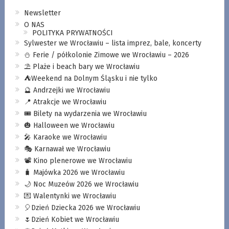
Newsletter
O NAS
POLITYKA PRYWATNOŚCI
Sylwester we Wrocławiu – lista imprez, bale, koncerty
⛄️ Ferie / półkolonie Zimowe we Wrocławiu – 2026
⛱️ Plaże i beach bary we Wrocławiu
⛺️Weekend na Dolnym Śląsku i nie tylko
🔮 Andrzejki we Wrocławiu
📍 Atrakcje we Wrocławiu
🎟️ Bilety na wydarzenia we Wrocławiu
🎃 Halloween we Wrocławiu
🎤 Karaoke we Wrocławiu
🎭 Karnawał we Wrocławiu
📽️ Kino plenerowe we Wrocławiu
🧳 Majówka 2026 we Wrocławiu
🌙 Noc Muzeów 2026 we Wrocławiu
💌 Walentynki we Wrocławiu
🎈Dzień Dziecka 2026 we Wrocławiu
🌷Dzień Kobiet we Wrocławiu