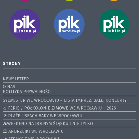
STRONY
NEWSLETTER
O NAS
POLITYKA PRYWATNOŚCI
SYLWESTER WE WROCŁAWIU – LISTA IMPREZ, BALE, KONCERTY
⛄️ FERIE / PÓŁKOLONIE ZIMOWE WE WROCŁAWIU – 2026
⛱️ PLAŻE I BEACH BARY WE WROCŁAWIU
⛺️WEEKEND NA DOLNYM ŚLĄSKU I NIE TYLKO
🔮 ANDRZEJKI WE WROCŁAWIU