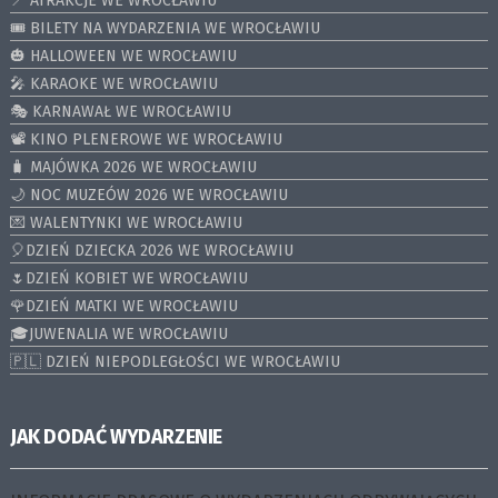
📍 ATRAKCJE WE WROCŁAWIU
🎟️ BILETY NA WYDARZENIA WE WROCŁAWIU
🎃 HALLOWEEN WE WROCŁAWIU
🎤 KARAOKE WE WROCŁAWIU
🎭 KARNAWAŁ WE WROCŁAWIU
📽️ KINO PLENEROWE WE WROCŁAWIU
🧳 MAJÓWKA 2026 WE WROCŁAWIU
🌙 NOC MUZEÓW 2026 WE WROCŁAWIU
💌 WALENTYNKI WE WROCŁAWIU
🎈DZIEŃ DZIECKA 2026 WE WROCŁAWIU
🌷DZIEŃ KOBIET WE WROCŁAWIU
🌹DZIEŃ MATKI WE WROCŁAWIU
🎓JUWENALIA WE WROCŁAWIU
🇵🇱 DZIEŃ NIEPODLEGŁOŚCI WE WROCŁAWIU
JAK DODAĆ WYDARZENIE