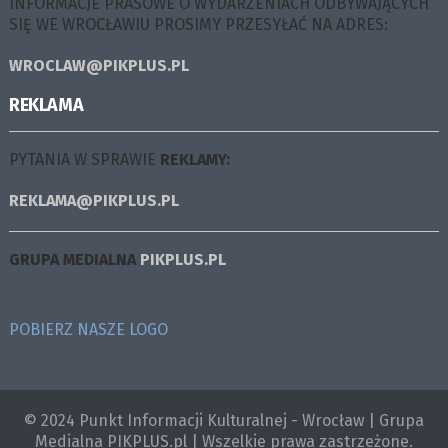
INFORMACJE PRASOWE O WYDARZENIACH ODBYWAJĄCYCH
SIĘ WE WROCŁAWIU PROSIMY PRZESYŁAĆ NA ADRES:
WROCLAW@PIKPLUS.PL
REKLAMA
PYTANIA W SPRAWIE
REKLAMY:
REKLAMA@PIKPLUS.PL
GRUPA MEDIALNA
PIKPLUS.PL
POBIERZ NASZE LOGO
© 2024 Punkt Informacji Kulturalnej - Wrocław | Grupa
Medialna PIKPLUS.pl | Wszelkie prawa zastrzeżone.