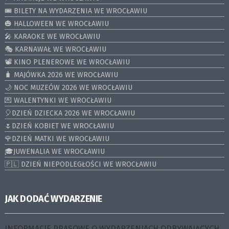
🎟️ BILETY NA WYDARZENIA WE WROCŁAWIU
🎃 HALLOWEEN WE WROCŁAWIU
🎤 KARAOKE WE WROCŁAWIU
🎭 KARNAWAŁ WE WROCŁAWIU
📽️ KINO PLENEROWE WE WROCŁAWIU
🧳 MAJÓWKA 2026 WE WROCŁAWIU
🌙 NOC MUZEÓW 2026 WE WROCŁAWIU
💌 WALENTYNKI WE WROCŁAWIU
🎈DZIEŃ DZIECKA 2026 WE WROCŁAWIU
🌷DZIEŃ KOBIET WE WROCŁAWIU
🌹DZIEŃ MATKI WE WROCŁAWIU
🎓JUWENALIA WE WROCŁAWIU
🇵🇱 DZIEŃ NIEPODLEGŁOŚCI WE WROCŁAWIU
JAK DODAĆ WYDARZENIE
INFORMACJE PRASOWE O WYDARZENIACH ODBYWAJĄCYCH