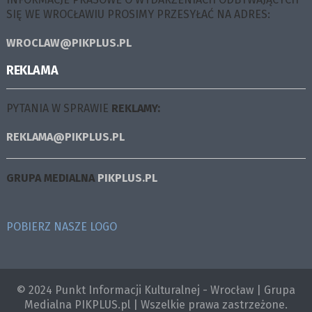
SIĘ WE WROCŁAWIU PROSIMY PRZESYŁAĆ NA ADRES:
WROCLAW@PIKPLUS.PL
REKLAMA
PYTANIA W SPRAWIE
REKLAMY:
REKLAMA@PIKPLUS.PL
GRUPA MEDIALNA
PIKPLUS.PL
POBIERZ NASZE LOGO
© 2024 Punkt Informacji Kulturalnej - Wrocław | Grupa
Medialna PIKPLUS.pl | Wszelkie prawa zastrzeżone.