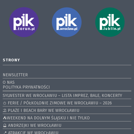
STRONY
NEWSLETTER
O NAS
POLITYKA PRYWATNOŚCI
SYLWESTER WE WROCŁAWIU – LISTA IMPREZ, BALE, KONCERTY
⛄️ FERIE / PÓŁKOLONIE ZIMOWE WE WROCŁAWIU – 2026
⛱️ PLAŻE I BEACH BARY WE WROCŁAWIU
⛺️WEEKEND NA DOLNYM ŚLĄSKU I NIE TYLKO
🔮 ANDRZEJKI WE WROCŁAWIU
📍 ATRAKCJE WE WROCŁAWIU