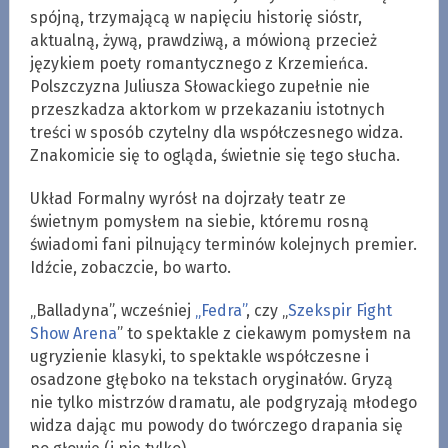
spójną, trzymającą w napięciu historię sióstr,
aktualną, żywą, prawdziwą, a mówioną przecież
językiem poety romantycznego z Krzemieńca.
Polszczyzna Juliusza Słowackiego zupełnie nie
przeszkadza aktorkom w przekazaniu istotnych
treści w sposób czytelny dla współczesnego widza.
Znakomicie się to ogląda, świetnie się tego słucha.
Układ Formalny wyrósł na dojrzały teatr ze
świetnym pomysłem na siebie, któremu rosną
świadomi fani pilnujący terminów kolejnych premier.
Idźcie, zobaczcie, bo warto.
„Balladyna”, wcześniej
„Fedra”
, czy „
Szekspir Fight
Show Arena
” to spektakle z ciekawym pomysłem na
ugryzienie klasyki, to spektakle współczesne i
osadzone głęboko na tekstach oryginałów. Gryzą
nie tylko mistrzów dramatu, ale podgryzają młodego
widza dając mu powody do twórczego drapania się