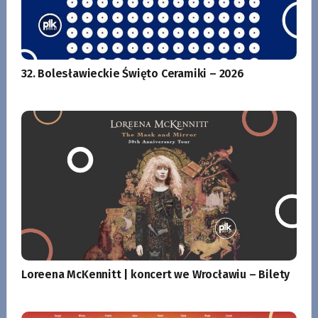
32. Bolesławieckie Święto Ceramiki – 2026
Loreena McKennitt | koncert we Wrocławiu – Bilety