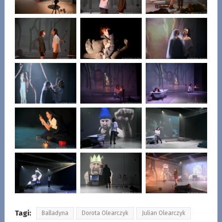
Tagi:
Balladyna
Dorota Olearczyk
Julian Olearczyk