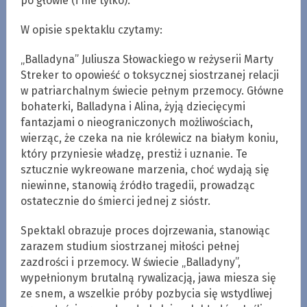
po głowie (i nie tylko).
W opisie spektaklu czytamy:
„Balladyna” Juliusza Słowackiego w reżyserii Marty
Streker to opowieść o toksycznej siostrzanej relacji
w patriarchalnym świecie pełnym przemocy. Główne
bohaterki, Balladyna i Alina, żyją dziecięcymi
fantazjami o nieograniczonych możliwościach,
wierząc, że czeka na nie królewicz na białym koniu,
który przyniesie władzę, prestiż i uznanie. Te
sztucznie wykreowane marzenia, choć wydają się
niewinne, stanowią źródło tragedii, prowadząc
ostatecznie do śmierci jednej z sióstr.
Spektakl obrazuje proces dojrzewania, stanowiąc
zarazem studium siostrzanej miłości pełnej
zazdrości i przemocy. W świecie „Balladyny”,
wypełnionym brutalną rywalizacją, jawa miesza się
ze snem, a wszelkie próby pozbycia się wstydliwej