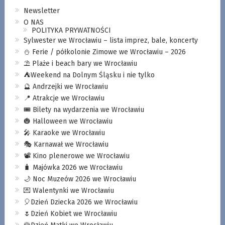
Newsletter
O NAS
POLITYKA PRYWATNOŚCI
Sylwester we Wrocławiu – lista imprez, bale, koncerty
⛄️ Ferie / półkolonie Zimowe we Wrocławiu – 2026
⛱️ Plaże i beach bary we Wrocławiu
⛺️Weekend na Dolnym Śląsku i nie tylko
🔮 Andrzejki we Wrocławiu
📍 Atrakcje we Wrocławiu
🎟️ Bilety na wydarzenia we Wrocławiu
🎃 Halloween we Wrocławiu
🎤 Karaoke we Wrocławiu
🎭 Karnawał we Wrocławiu
📽️ Kino plenerowe we Wrocławiu
🧳 Majówka 2026 we Wrocławiu
🌙 Noc Muzeów 2026 we Wrocławiu
💌 Walentynki we Wrocławiu
🎈Dzień Dziecka 2026 we Wrocławiu
🌷Dzień Kobiet we Wrocławiu