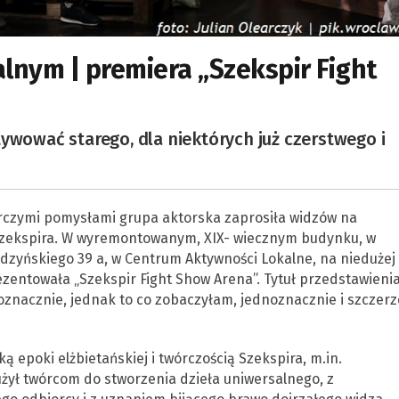
lnym | premiera „Szekspir Fight
ywować starego, dla niektórych już czerstwego i
wórczymi pomysłami grupa aktorska zaprosiła widzów na
zekspira. W wyremontowanym, XIX- wiecznym budynku, w
ądzyńskiego 39 a, w Centrum Aktywności Lokalne, na niedużej
zentowała „Szekspir Fight Show Arena”. Tytuł przedstawieni
loznacznie, jednak to co zobaczyłam, jednoznacznie i szczer
 epoki elżbietańskiej i twórczością Szekspira, m.in.
użył twórcom do stworzenia dzieła uniwersalnego, z