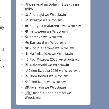
⛺️Weekend na Dolnym Śląsku i nie
tylko
🔮 Andrzejki we Wrocławiu
,
📍 Atrakcje we Wrocławiu
🎟️ Bilety na wydarzenia we Wrocławiu
any
🎃 Halloween we Wrocławiu
🎤 Karaoke we Wrocławiu
🎭 Karnawał we Wrocławiu
📽️ Kino plenerowe we Wrocławiu
jak
🧳 Majówka 2026 we Wrocławiu
🌙 Noc Muzeów 2026 we Wrocławiu
e
💌 Walentynki we Wrocławiu
ąca.
🎈Dzień Dziecka 2026 we Wrocławiu
🌷Dzień Kobiet we Wrocławiu
🌹Dzień Matki we Wrocławiu
🎓Juwenalia we Wrocławiu
🇵🇱 Dzień Niepodległości we
Wrocławiu