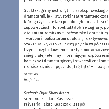
powodzeniem trafiającego do wrażliwości młode
Spektakl grany jest w rytmie szekspirowskiego
dramaturgii, jak i stylistyki teatru tamtego cza
którego życie zostało pochłonięte przez freakf
zapowiedziach. To spektakl dobrze zagrany, p
z talentem komicznym, reżysersko i dramaturgic
Twórcom i realizatorom udało się reaktywować s
Szekspira. Wykreowali dostępny dla współczes
trzynastozgłoskowcem – nie tym mickiewiczows
śnieg białej- ale innym, brzmiącym współcześnie,
komiczny i dramaturgiczny i stworzyli znakomi
nie widział, niech pędzi do „Trójkąta” – mówią, 
oprac. do.
fot. jo i do
Szekspir Fight Show Arena
scenariusz: Jakub Kasprzak
reżyseria: Jakub Kasprzak i zespół