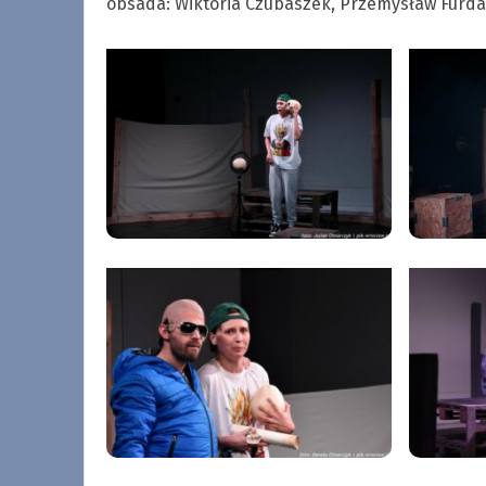
obsada: Wiktoria Czubaszek, Przemysław Furdak