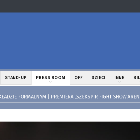
STAND-UP
PRESS ROOM
OFF
DZIECI
INNE
BI
KŁADZIE FORMALNYM | PREMIERA „SZEKSPIR FIGHT SHOW AREN