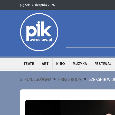
piątek, 7 sierpnia 2026
TEATR
ART
KINO
MUZYKA
FESTIWAL
STRONA GŁÓWNA
PRESS ROOM
SZEKSPIR W U