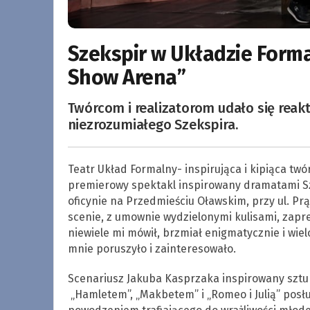
Szekspir w Układzie Forma
Show Arena”
Twórcom i realizatorom udało się reakt
niezrozumiałego Szekspira.
Teatr Układ Formalny- inspirująca i kipiąca t
premierowy spektakl inspirowany dramatami S
oficynie na Przedmieściu Oławskim, przy ul. Pr
scenie, z umownie wydzielonymi kulisami, zapre
niewiele mi mówił, brzmiał enigmatycznie i wie
mnie poruszyło i zainteresowało.
Scenariusz Jakuba Kasprzaka inspirowany sztuką
„Hamletem”, „Makbetem” i „Romeo i Julią” posł