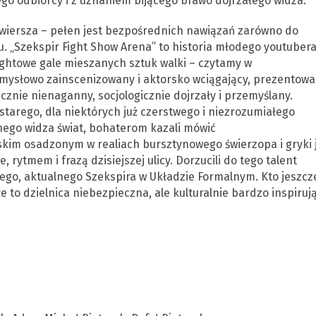
go odbiorcy i z uznaniem bijącego brawo dojrzałego widza.
 wiersza – pełen jest bezpośrednich nawiązań zarówno do
su. „Szekspir Fight Show Arena” to historia młodego youtubera
ightowe gale mieszanych sztuk walki – czytamy w
omysłowo zainscenizowany i aktorsko wciągający, prezentow
znie nienaganny, socjologicznie dojrzały i przemyślany.
tarego, dla niektórych już czerstwego i niezrozumiałego
nego widza świat, bohaterom kazali mówić
kim osadzonym w realiach bursztynowego świerzopa i gryki 
 rytmem i frazą dzisiejszej ulicy. Dorzucili do tego talent
tego, aktualnego Szekspira w Układzie Formalnym. Kto jeszcz
że to dzielnica niebezpieczna, ale kulturalnie bardzo inspiruj