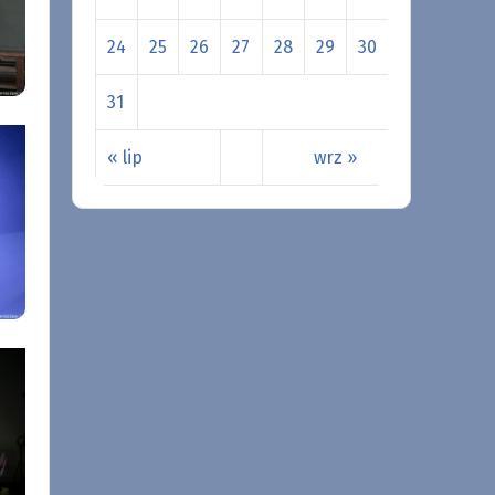
24
25
26
27
28
29
30
31
« lip
wrz »