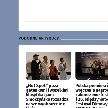
PODOBNE ARTYKUŁY
„Hot Spot” poza
Polska premiera i
gatunkami i wszelkimi
wręczenia nagró
klasyfikacjami.
zakończenie fes
Smoczyńska rozsadza
| 26. Międzynar
nasze wyobrażenie o
Festiwal Filmow