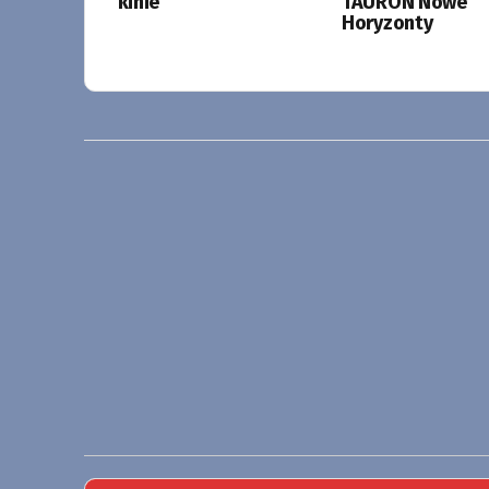
kinie
TAURON Nowe
Horyzonty