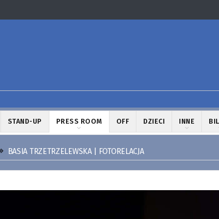
STAND-UP
PRESS ROOM
OFF
DZIECI
INNE
BI
BASIA TRZETRZELEWSKA | FOTORELACJA