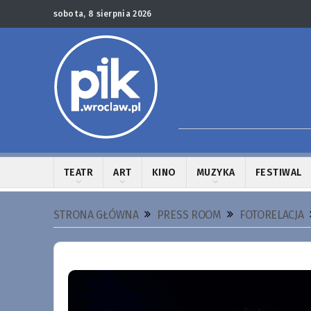
sobota, 8 sierpnia 2026
TEATR
ART
KINO
MUZYKA
FESTIWAL
STRONA GŁÓWNA
PRESS ROOM
FOTORELACJA