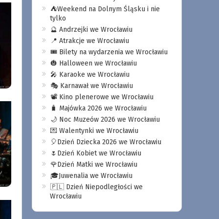
⛺️Weekend na Dolnym Śląsku i nie
tylko
🔮 Andrzejki we Wrocławiu
📍 Atrakcje we Wrocławiu
🎟️ Bilety na wydarzenia we Wrocławiu
🎃 Halloween we Wrocławiu
🎤 Karaoke we Wrocławiu
🎭 Karnawał we Wrocławiu
📽️ Kino plenerowe we Wrocławiu
🧳 Majówka 2026 we Wrocławiu
🌙 Noc Muzeów 2026 we Wrocławiu
💌 Walentynki we Wrocławiu
🎈Dzień Dziecka 2026 we Wrocławiu
🌷Dzień Kobiet we Wrocławiu
🌹Dzień Matki we Wrocławiu
🎓Juwenalia we Wrocławiu
🇵🇱 Dzień Niepodległości we
Wrocławiu