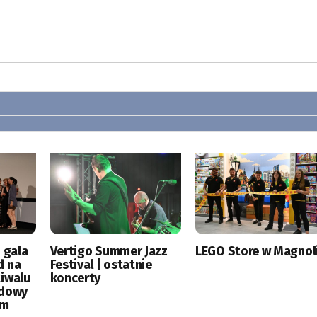
 gala
Vertigo Summer Jazz
LEGO Store w Magnoli
d na
Festival | ostatnie
tiwalu
koncerty
odowy
ym