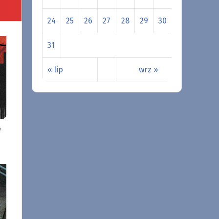
24
25
26
27
28
29
30
31
« lip
wrz »
e