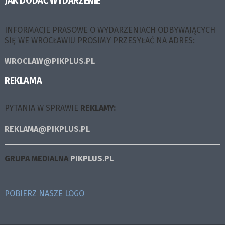
JAK DODAĆ WYDARZENIE
INFORMACJE PRASOWE O WYDARZENIACH ODBYWAJĄCYCH
SIĘ WE WROCŁAWIU PROSIMY PRZESYŁAĆ NA ADRES:
WROCLAW@PIKPLUS.PL
REKLAMA
PYTANIA W SPRAWIE
REKLAMY:
REKLAMA@PIKPLUS.PL
GRUPA MEDIALNA
PIKPLUS.PL
POBIERZ NASZE LOGO