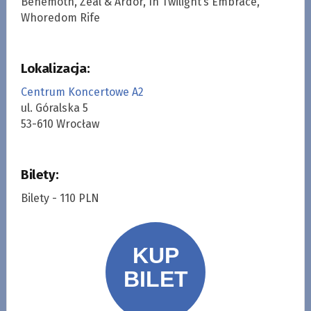
Behemoth, Zeal & Ardor, In Twilight’s Embrace,
Whoredom Rife
Lokalizacja:
Centrum Koncertowe A2
ul. Góralska 5
53-610 Wrocław
Bilety:
Bilety - 110 PLN