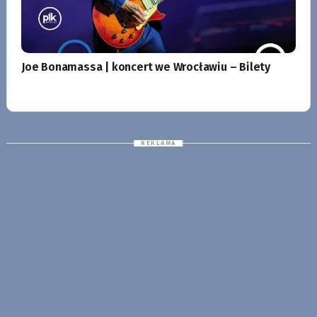
Joe Bonamassa | koncert we Wrocławiu – Bilety