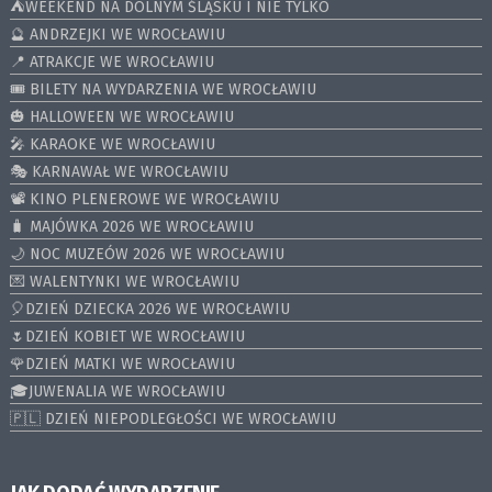
⛺️WEEKEND NA DOLNYM ŚLĄSKU I NIE TYLKO
🔮 ANDRZEJKI WE WROCŁAWIU
📍 ATRAKCJE WE WROCŁAWIU
🎟️ BILETY NA WYDARZENIA WE WROCŁAWIU
🎃 HALLOWEEN WE WROCŁAWIU
🎤 KARAOKE WE WROCŁAWIU
🎭 KARNAWAŁ WE WROCŁAWIU
📽️ KINO PLENEROWE WE WROCŁAWIU
🧳 MAJÓWKA 2026 WE WROCŁAWIU
🌙 NOC MUZEÓW 2026 WE WROCŁAWIU
💌 WALENTYNKI WE WROCŁAWIU
🎈DZIEŃ DZIECKA 2026 WE WROCŁAWIU
🌷DZIEŃ KOBIET WE WROCŁAWIU
🌹DZIEŃ MATKI WE WROCŁAWIU
🎓JUWENALIA WE WROCŁAWIU
🇵🇱 DZIEŃ NIEPODLEGŁOŚCI WE WROCŁAWIU