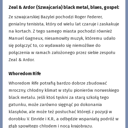
Zeal & Ardor (Szwajcaria) black metal, blues, gospel:
Ze szwajcarskiej Bazylei pochodzi Roger Federer,
genialny tenisista, który od wielu lat czaruje i zaskakuje
na kortach. Z tego samego miasta pochodzi również
Manuel Gagneux, niesamowity muzyk, któremu udało
się połączyć to, co wydawało się niemożliwe do
połączenia w ramach założonego przez siebie zespołu
Zeal & Ardor.
Whoredom Rife
Whoredom Rife potrafią bardzo dobrze zbudować
mroczny, chłodny klimat w stylu pionierów norweskiego
black metalu. Jeśli ktoś tęskni za starą szkołą tego
gatunku, może zarówno sięgnąć po dokonania
klasyków, ale może też posłuchać którejś z pozycji w
dorobku V. Einride i K.R., a odbędzie wspaniałą podróż w
głąb spowitego chłodem i nocą krajobrazu.