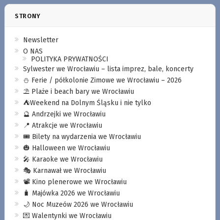
STRONY
Newsletter
O NAS
POLITYKA PRYWATNOŚCI
Sylwester we Wrocławiu – lista imprez, bale, koncerty
⛄️ Ferie / półkolonie Zimowe we Wrocławiu – 2026
⛱️ Plaże i beach bary we Wrocławiu
⛺️Weekend na Dolnym Śląsku i nie tylko
🔮 Andrzejki we Wrocławiu
📍 Atrakcje we Wrocławiu
🎟️ Bilety na wydarzenia we Wrocławiu
🎃 Halloween we Wrocławiu
🎤 Karaoke we Wrocławiu
🎭 Karnawał we Wrocławiu
📽️ Kino plenerowe we Wrocławiu
🧳 Majówka 2026 we Wrocławiu
🌙 Noc Muzeów 2026 we Wrocławiu
💌 Walentynki we Wrocławiu