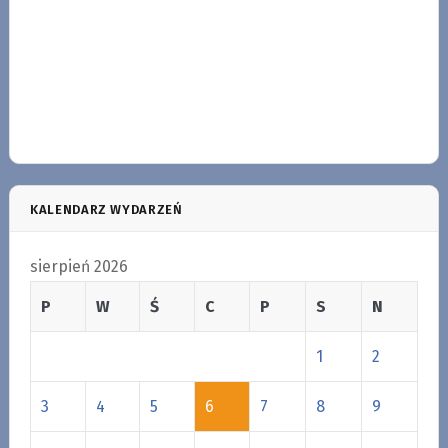
KALENDARZ WYDARZEŃ
sierpień 2026
P
W
Ś
C
P
S
N
1
2
3
4
5
6
7
8
9