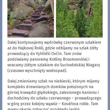
Dalej kontynuujemy wędrówkę czerwonym szlakiem
aż do Hajkovej Rokli, gdzie odbijamy na szlak żółty
prowadzący do Vyhlídki Ovčín. Tam znów
podziwiamy panoramę Kotliny Broumovskiej i
wracamy żółtym szlakiem do Suchodolskiej Niagary
(czasowo wyschnięty wodospad).
Dalej zmieniamy szlak na niebieski, którym mijamy
kompleks drewnianych domków położonych na
górnej krawędzi głębokiego, zalesionego kanionu i
dochodzimy do szlaku czerwonego – prowadzącego
w górę przez kolejny wąwóz – Kovářova rokle. Tam
mamy okazję zobaczyć przykłady jaskiń