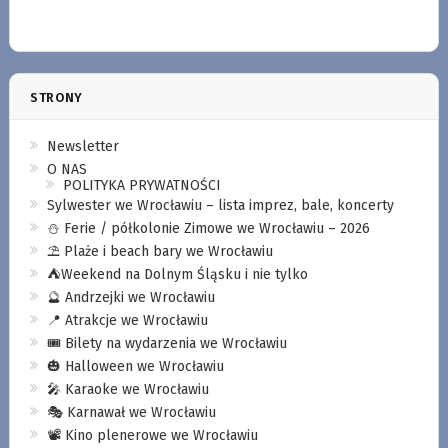
STRONY
Newsletter
O NAS
POLITYKA PRYWATNOŚCI
Sylwester we Wrocławiu – lista imprez, bale, koncerty
⛄️ Ferie / półkolonie Zimowe we Wrocławiu – 2026
⛱️ Plaże i beach bary we Wrocławiu
⛺️Weekend na Dolnym Śląsku i nie tylko
🔮 Andrzejki we Wrocławiu
📍 Atrakcje we Wrocławiu
🎟️ Bilety na wydarzenia we Wrocławiu
🎃 Halloween we Wrocławiu
🎤 Karaoke we Wrocławiu
🎭 Karnawał we Wrocławiu
📽️ Kino plenerowe we Wrocławiu