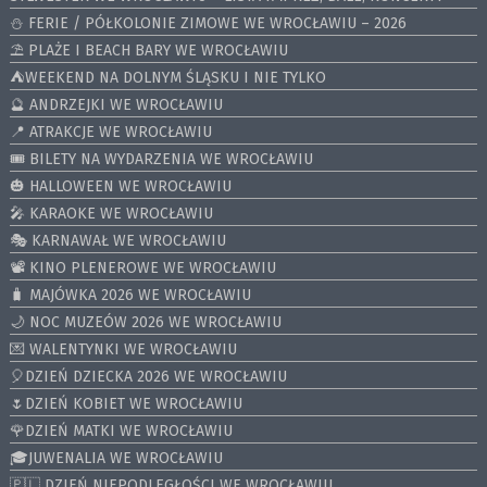
⛄️ FERIE / PÓŁKOLONIE ZIMOWE WE WROCŁAWIU – 2026
⛱️ PLAŻE I BEACH BARY WE WROCŁAWIU
⛺️WEEKEND NA DOLNYM ŚLĄSKU I NIE TYLKO
🔮 ANDRZEJKI WE WROCŁAWIU
📍 ATRAKCJE WE WROCŁAWIU
🎟️ BILETY NA WYDARZENIA WE WROCŁAWIU
🎃 HALLOWEEN WE WROCŁAWIU
🎤 KARAOKE WE WROCŁAWIU
🎭 KARNAWAŁ WE WROCŁAWIU
📽️ KINO PLENEROWE WE WROCŁAWIU
🧳 MAJÓWKA 2026 WE WROCŁAWIU
🌙 NOC MUZEÓW 2026 WE WROCŁAWIU
💌 WALENTYNKI WE WROCŁAWIU
🎈DZIEŃ DZIECKA 2026 WE WROCŁAWIU
🌷DZIEŃ KOBIET WE WROCŁAWIU
🌹DZIEŃ MATKI WE WROCŁAWIU
🎓JUWENALIA WE WROCŁAWIU
🇵🇱 DZIEŃ NIEPODLEGŁOŚCI WE WROCŁAWIU