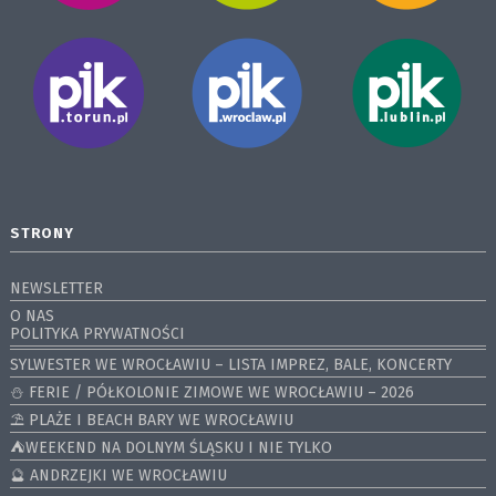
STRONY
NEWSLETTER
O NAS
POLITYKA PRYWATNOŚCI
SYLWESTER WE WROCŁAWIU – LISTA IMPREZ, BALE, KONCERTY
⛄️ FERIE / PÓŁKOLONIE ZIMOWE WE WROCŁAWIU – 2026
⛱️ PLAŻE I BEACH BARY WE WROCŁAWIU
⛺️WEEKEND NA DOLNYM ŚLĄSKU I NIE TYLKO
🔮 ANDRZEJKI WE WROCŁAWIU