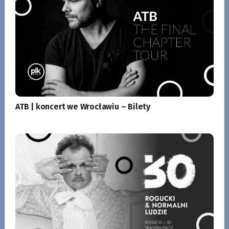
ATB | koncert we Wrocławiu – Bilety