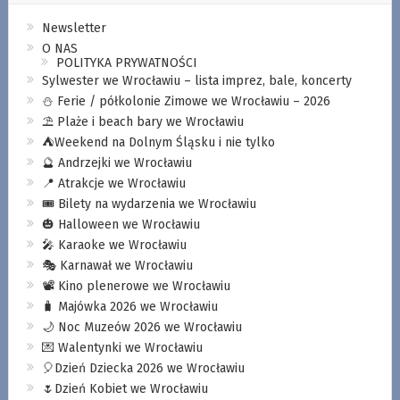
Newsletter
O NAS
POLITYKA PRYWATNOŚCI
Sylwester we Wrocławiu – lista imprez, bale, koncerty
⛄️ Ferie / półkolonie Zimowe we Wrocławiu – 2026
⛱️ Plaże i beach bary we Wrocławiu
⛺️Weekend na Dolnym Śląsku i nie tylko
🔮 Andrzejki we Wrocławiu
📍 Atrakcje we Wrocławiu
🎟️ Bilety na wydarzenia we Wrocławiu
🎃 Halloween we Wrocławiu
🎤 Karaoke we Wrocławiu
🎭 Karnawał we Wrocławiu
📽️ Kino plenerowe we Wrocławiu
🧳 Majówka 2026 we Wrocławiu
🌙 Noc Muzeów 2026 we Wrocławiu
💌 Walentynki we Wrocławiu
🎈Dzień Dziecka 2026 we Wrocławiu
🌷Dzień Kobiet we Wrocławiu