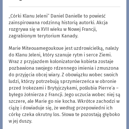
„Córki Klanu Jeleni” Daniel Danielle to powieść
zainspirowana rodzinną historią autorki. Akcja
rozgrywa się w XVII wieku w Nowej Francji,
zagrabionym terytorium Kanady.
Marie Miteouamegoukoue jest uzdrowicielką, należy
do Klanu Jeleni, który szanuje rytm i serce Ziemi.
Wraz z przyjazdem kolonizatorów kobieta zostaje
pozbawiona swojego rdzennego imienia i zmuszona
do przyjęcia obcej wiary. Z obowiązku wobec swoich
ludzi, którzy potrzebują sprzymierzeńca w obronie
przed Irokezami i Brytyjczykami, poślubia Pierre’a –
byłego żołnierza z Francji. Jego uczucia wobec niej są
szczere, ale Marie go nie kocha. Wkrótce zachodzi w
ciążę i dowiaduje się, że według przepowiedni ich
córkę czeka okrutny los. Słowa te pozostają głęboko
w jej duszy.