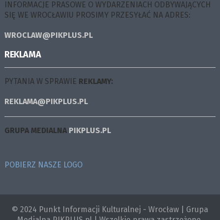
INFORMACJE PRASOWE O WYDARZENIACH ODBYWAJĄCYCH
SIĘ WE WROCŁAWIU PROSIMY PRZESYŁAĆ NA ADRES:
WROCLAW@PIKPLUS.PL
REKLAMA
PYTANIA W SPRAWIE
REKLAMY:
REKLAMA@PIKPLUS.PL
GRUPA MEDIALNA
PIKPLUS.PL
POBIERZ NASZE LOGO
© 2024 Punkt Informacji Kulturalnej - Wrocław | Grupa
Medialna PIKPLUS.pl | Wszelkie prawa zastrzeżone.