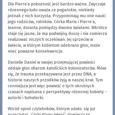
Dla Pierre’a pobożność jest bardzo ważna. Zwyczaje
rdzennego ludu uważa za pogańskie, niekiedy
jednak z nich korzysta. Przypominają mu one nauki
jego rodziców, rolników. Córka Marie i Pierre’a,
Jeanne, dorasta pomiędzy dwoma światami. Wkrótce
staje się jasne, że ma podwójną duszę i nie zamierza
realizować niczyich oczekiwań. Jej sprzeciw w
świecie, w którym kobietom odebrano głos, może
mieć poważne konsekwencje.
Danielle Daniel w swojej przejmującej powieści
oddaje głos ofiarom katolickich kolonizatorów. Mówi
się, że trauma przekazywana jest przez DNA, a
historie naszych przodków żyją w naszej krwi. Tym
cenniejsza jest więc powieść o tych okrutnych
czasach napisana z perspektywy rdzennej kobiety –
autorki i bohaterki.
Wśród opinii czytelników, którym udało się już
przeczytać „Córki Klanu Jeleni”, dominują te