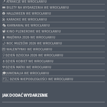
📍 ATRAKCJE WE WROCŁAWIU
🎟️ BILETY NA WYDARZENIA WE WROCŁAWIU
🎃 HALLOWEEN WE WROCŁAWIU
🎤 KARAOKE WE WROCŁAWIU
🎭 KARNAWAŁ WE WROCŁAWIU
📽️ KINO PLENEROWE WE WROCŁAWIU
🧳 MAJÓWKA 2026 WE WROCŁAWIU
🌙 NOC MUZEÓW 2026 WE WROCŁAWIU
💌 WALENTYNKI WE WROCŁAWIU
🎈DZIEŃ DZIECKA 2026 WE WROCŁAWIU
🌷DZIEŃ KOBIET WE WROCŁAWIU
🌹DZIEŃ MATKI WE WROCŁAWIU
🎓JUWENALIA WE WROCŁAWIU
🇵🇱 DZIEŃ NIEPODLEGŁOŚCI WE WROCŁAWIU
JAK DODAĆ WYDARZENIE