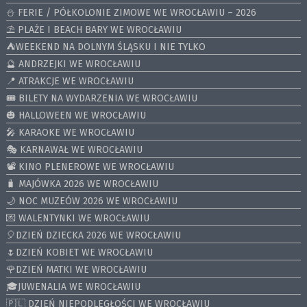
⛄️ FERIE / PÓŁKOLONIE ZIMOWE WE WROCŁAWIU – 2026
⛱️ PLAŻE I BEACH BARY WE WROCŁAWIU
⛺️WEEKEND NA DOLNYM ŚLĄSKU I NIE TYLKO
🔮 ANDRZEJKI WE WROCŁAWIU
📍 ATRAKCJE WE WROCŁAWIU
🎟️ BILETY NA WYDARZENIA WE WROCŁAWIU
🎃 HALLOWEEN WE WROCŁAWIU
🎤 KARAOKE WE WROCŁAWIU
🎭 KARNAWAŁ WE WROCŁAWIU
📽️ KINO PLENEROWE WE WROCŁAWIU
🧳 MAJÓWKA 2026 WE WROCŁAWIU
🌙 NOC MUZEÓW 2026 WE WROCŁAWIU
💌 WALENTYNKI WE WROCŁAWIU
🎈DZIEŃ DZIECKA 2026 WE WROCŁAWIU
🌷DZIEŃ KOBIET WE WROCŁAWIU
🌹DZIEŃ MATKI WE WROCŁAWIU
🎓JUWENALIA WE WROCŁAWIU
🇵🇱 DZIEŃ NIEPODLEGŁOŚCI WE WROCŁAWIU