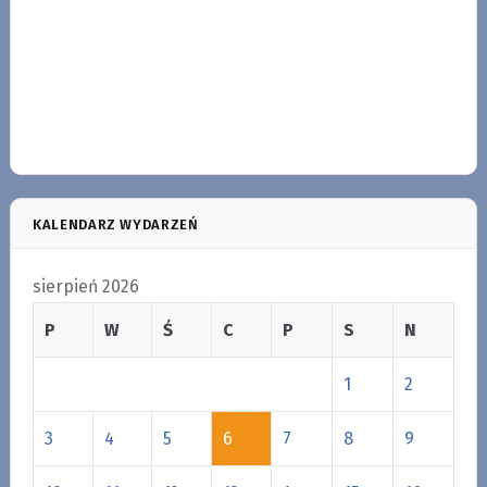
KALENDARZ WYDARZEŃ
sierpień 2026
P
W
Ś
C
P
S
N
1
2
3
4
5
6
7
8
9