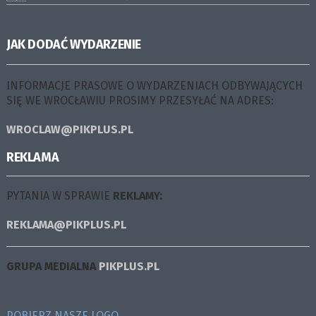
JAK DODAĆ WYDARZENIE
INFORMACJE PRASOWE O WYDARZENIACH ODBYWAJĄCYCH
SIĘ WE WROCŁAWIU PROSIMY PRZESYŁAĆ NA ADRES:
WROCLAW@PIKPLUS.PL
REKLAMA
PYTANIA W SPRAWIE
REKLAMY:
REKLAMA@PIKPLUS.PL
GRUPA MEDIALNA
PIKPLUS.PL
POBIERZ NASZE LOGO