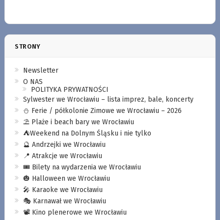
STRONY
Newsletter
O NAS
POLITYKA PRYWATNOŚCI
Sylwester we Wrocławiu – lista imprez, bale, koncerty
⛄️ Ferie / półkolonie Zimowe we Wrocławiu – 2026
⛱️ Plaże i beach bary we Wrocławiu
⛺️Weekend na Dolnym Śląsku i nie tylko
🔮 Andrzejki we Wrocławiu
📍 Atrakcje we Wrocławiu
🎟️ Bilety na wydarzenia we Wrocławiu
🎃 Halloween we Wrocławiu
🎤 Karaoke we Wrocławiu
🎭 Karnawał we Wrocławiu
📽️ Kino plenerowe we Wrocławiu