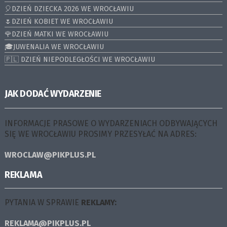
🎈DZIEŃ DZIECKA 2026 WE WROCŁAWIU
🌷DZIEŃ KOBIET WE WROCŁAWIU
🌹DZIEŃ MATKI WE WROCŁAWIU
🎓JUWENALIA WE WROCŁAWIU
🇵🇱 DZIEŃ NIEPODLEGŁOŚCI WE WROCŁAWIU
JAK DODAĆ WYDARZENIE
INFORMACJE PRASOWE O WYDARZENIACH ODBYWAJĄCYCH
SIĘ WE WROCŁAWIU PROSIMY PRZESYŁAĆ NA ADRES:
WROCLAW@PIKPLUS.PL
REKLAMA
PYTANIA W SPRAWIE
REKLAMY:
REKLAMA@PIKPLUS.PL