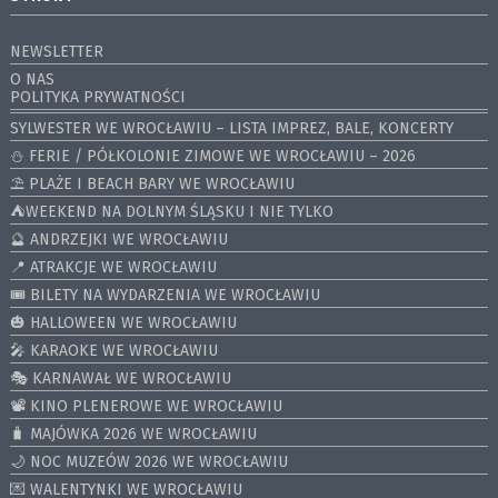
NEWSLETTER
O NAS
POLITYKA PRYWATNOŚCI
SYLWESTER WE WROCŁAWIU – LISTA IMPREZ, BALE, KONCERTY
⛄️ FERIE / PÓŁKOLONIE ZIMOWE WE WROCŁAWIU – 2026
⛱️ PLAŻE I BEACH BARY WE WROCŁAWIU
⛺️WEEKEND NA DOLNYM ŚLĄSKU I NIE TYLKO
🔮 ANDRZEJKI WE WROCŁAWIU
📍 ATRAKCJE WE WROCŁAWIU
🎟️ BILETY NA WYDARZENIA WE WROCŁAWIU
🎃 HALLOWEEN WE WROCŁAWIU
🎤 KARAOKE WE WROCŁAWIU
🎭 KARNAWAŁ WE WROCŁAWIU
📽️ KINO PLENEROWE WE WROCŁAWIU
🧳 MAJÓWKA 2026 WE WROCŁAWIU
🌙 NOC MUZEÓW 2026 WE WROCŁAWIU
💌 WALENTYNKI WE WROCŁAWIU