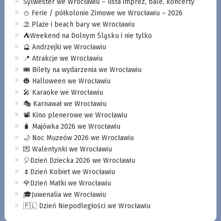
Sylwester we Wrocławiu – lista imprez, bale, koncerty
⛄️ Ferie / półkolonie Zimowe we Wrocławiu – 2026
⛱️ Plaże i beach bary we Wrocławiu
⛺️Weekend na Dolnym Śląsku i nie tylko
🔮 Andrzejki we Wrocławiu
📍 Atrakcje we Wrocławiu
🎟️ Bilety na wydarzenia we Wrocławiu
🎃 Halloween we Wrocławiu
🎤 Karaoke we Wrocławiu
🎭 Karnawał we Wrocławiu
📽️ Kino plenerowe we Wrocławiu
🧳 Majówka 2026 we Wrocławiu
🌙 Noc Muzeów 2026 we Wrocławiu
💌 Walentynki we Wrocławiu
🎈Dzień Dziecka 2026 we Wrocławiu
🌷Dzień Kobiet we Wrocławiu
🌹Dzień Matki we Wrocławiu
🎓Juwenalia we Wrocławiu
🇵🇱 Dzień Niepodległości we Wrocławiu