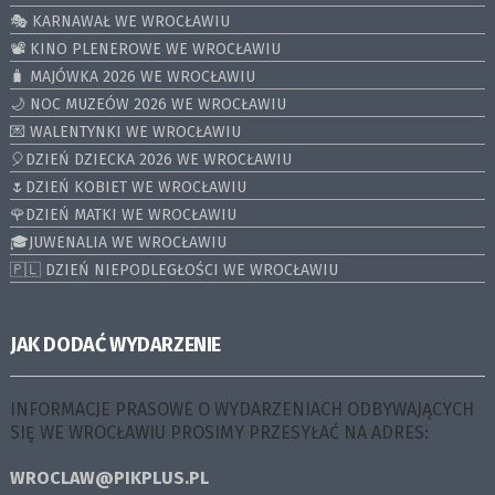
🎭 KARNAWAŁ WE WROCŁAWIU
📽️ KINO PLENEROWE WE WROCŁAWIU
🧳 MAJÓWKA 2026 WE WROCŁAWIU
🌙 NOC MUZEÓW 2026 WE WROCŁAWIU
💌 WALENTYNKI WE WROCŁAWIU
🎈DZIEŃ DZIECKA 2026 WE WROCŁAWIU
🌷DZIEŃ KOBIET WE WROCŁAWIU
🌹DZIEŃ MATKI WE WROCŁAWIU
🎓JUWENALIA WE WROCŁAWIU
🇵🇱 DZIEŃ NIEPODLEGŁOŚCI WE WROCŁAWIU
JAK DODAĆ WYDARZENIE
INFORMACJE PRASOWE O WYDARZENIACH ODBYWAJĄCYCH
SIĘ WE WROCŁAWIU PROSIMY PRZESYŁAĆ NA ADRES:
WROCLAW@PIKPLUS.PL