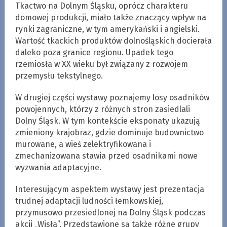
Tkactwo na Dolnym Śląsku, oprócz charakteru
domowej produkcji, miało także znaczący wpływ na
rynki zagraniczne, w tym amerykański i angielski.
Wartość tkackich produktów dolnośląskich docierała
daleko poza granice regionu. Upadek tego
rzemiosła w XX wieku był związany z rozwojem
przemysłu tekstylnego.
W drugiej części wystawy poznajemy losy osadników
powojennych, którzy z różnych stron zasiedlali
Dolny Śląsk. W tym kontekście eksponaty ukazują
zmieniony krajobraz, gdzie dominuje budownictwo
murowane, a wieś zelektryfikowana i
zmechanizowana stawia przed osadnikami nowe
wyzwania adaptacyjne.
Interesującym aspektem wystawy jest prezentacja
trudnej adaptacji ludności łemkowskiej,
przymusowo przesiedlonej na Dolny Śląsk podczas
akcji „Wisła”. Przedstawione są także różne grupy