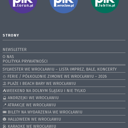
STRONY
NEWSLETTER
O NAS
POLITYKA PRYWATNOŚCI
SYLWESTER WE WROCŁAWIU – LISTA IMPREZ, BALE, KONCERTY
⛄️ FERIE / PÓŁKOLONIE ZIMOWE WE WROCŁAWIU – 2026
⛱️ PLAŻE I BEACH BARY WE WROCŁAWIU
⛺️WEEKEND NA DOLNYM ŚLĄSKU I NIE TYLKO
🔮 ANDRZEJKI WE WROCŁAWIU
📍 ATRAKCJE WE WROCŁAWIU
🎟️ BILETY NA WYDARZENIA WE WROCŁAWIU
🎃 HALLOWEEN WE WROCŁAWIU
🎤 KARAOKE WE WROCŁAWIU