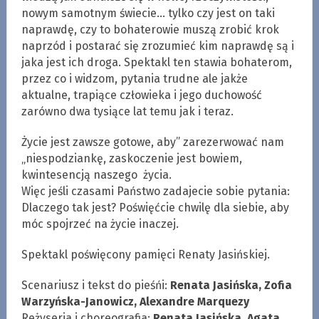
nowym samotnym świecie… tylko czy jest on taki
naprawdę, czy to bohaterowie muszą zrobić krok
naprzód i postarać się zrozumieć kim naprawdę są i
jaka jest ich droga. Spektakl ten stawia bohaterom,
przez co i widzom, pytania trudne ale jakże
aktualne, trapiące człowieka i jego duchowość
zarówno dwa tysiące lat temu jak i teraz.
Życie jest zawsze gotowe, aby” zarezerwować nam
„niespodziankę, zaskoczenie jest bowiem,
kwintesencją naszego życia.
Więc jeśli czasami Państwo zadajecie sobie pytania:
Dlaczego tak jest? Poświęćcie chwilę dla siebie, aby
móc spojrzeć na życie inaczej.
Spektakl poświęcony pamięci Renaty Jasińskiej.
Scenariusz i tekst do pieśńi:
Renata Jasińska, Zofia
Warzyńska-Janowicz, Alexandre Marquezy
Reżyseria i choreografia:
Renata Jasińska, Agata