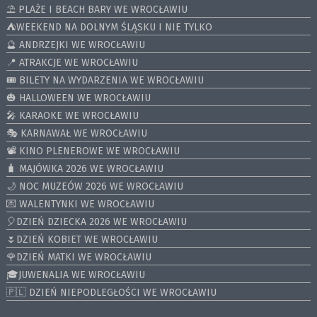
⛱️ PLAŻE I BEACH BARY WE WROCŁAWIU
⛺️WEEKEND NA DOLNYM ŚLĄSKU I NIE TYLKO
🔮 ANDRZEJKI WE WROCŁAWIU
📍 ATRAKCJE WE WROCŁAWIU
🎟️ BILETY NA WYDARZENIA WE WROCŁAWIU
🎃 HALLOWEEN WE WROCŁAWIU
🎤 KARAOKE WE WROCŁAWIU
🎭 KARNAWAŁ WE WROCŁAWIU
📽️ KINO PLENEROWE WE WROCŁAWIU
🧳 MAJÓWKA 2026 WE WROCŁAWIU
🌙 NOC MUZEÓW 2026 WE WROCŁAWIU
💌 WALENTYNKI WE WROCŁAWIU
🎈DZIEŃ DZIECKA 2026 WE WROCŁAWIU
🌷DZIEŃ KOBIET WE WROCŁAWIU
🌹DZIEŃ MATKI WE WROCŁAWIU
🎓JUWENALIA WE WROCŁAWIU
🇵🇱 DZIEŃ NIEPODLEGŁOŚCI WE WROCŁAWIU