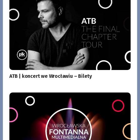
ATB | koncert we Wrocławiu – Bilety