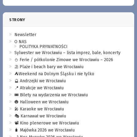
STRONY
Newsletter
O NAS
POLITYKA PRYWATNOŚCI
Sylwester we Wrocławiu – lista imprez, bale, koncerty
⛄️ Ferie / półkolonie Zimowe we Wrocławiu – 2026
⛱️ Plaże i beach bary we Wrocławiu
⛺️Weekend na Dolnym Śląsku i nie tylko
🔮 Andrzejki we Wrocławiu
📍 Atrakcje we Wrocławiu
🎟️ Bilety na wydarzenia we Wrocławiu
🎃 Halloween we Wrocławiu
🎤 Karaoke we Wrocławiu
🎭 Karnawał we Wrocławiu
📽️ Kino plenerowe we Wrocławiu
🧳 Majówka 2026 we Wrocławiu