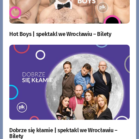
Hot Boys | spektakl we Wrocławiu – Bilety
Dobrze się kłamie | spektakl we Wrocławiu –
Bilety