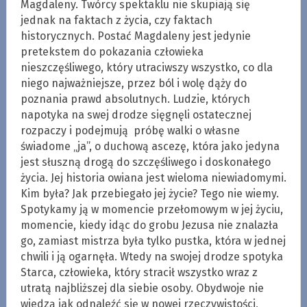
Magdaleny. Twórcy spektaklu nie skupiają się
jednak na faktach z życia, czy faktach
historycznych. Postać Magdaleny jest jedynie
pretekstem do pokazania człowieka
nieszczęśliwego, który utraciwszy wszystko, co dla
niego najważniejsze, przez ból i wolę dąży do
poznania prawd absolutnych. Ludzie, których
napotyka na swej drodze sięgnęli ostatecznej
rozpaczy i podejmują próbę walki o własne
świadome „ja”, o duchową ascezę, która jako jedyna
jest słuszną drogą do szczęśliwego i doskonałego
życia. Jej historia owiana jest wieloma niewiadomymi.
Kim była? Jak przebiegało jej życie? Tego nie wiemy.
Spotykamy ją w momencie przełomowym w jej życiu,
momencie, kiedy idąc do grobu Jezusa nie znalazła
go, zamiast mistrza była tylko pustka, która w jednej
chwili i ją ogarnęła. Wtedy na swojej drodze spotyka
Starca, człowieka, który stracił wszystko wraz z
utratą najbliższej dla siebie osoby. Obydwoje nie
wiedzą jak odnaleźć się w nowej rzeczywistości,