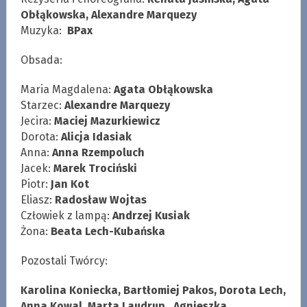
Obłąkowska, Alexandre Marquezy
Muzyka:
BPax
Obsada:
Maria Magdalena:
Agata Obłąkowska
Starzec:
Alexandre Marquezy
Jecira:
Maciej Mazurkiewicz
Dorota:
Alicja Idasiak
Anna:
Anna Rzempoluch
Jacek:
Marek Trociński
Piotr:
Jan Kot
Eliasz:
Radosław Wojtas
Człowiek z lampą:
Andrzej Kusiak
Żona:
Beata Lech-Kubańska
Pozostali Twórcy:
Karolina Koniecka, Bartłomiej Pakos, Dorota Lech,
Anna Kowal, Marta Laudrup, ,Agnieszka