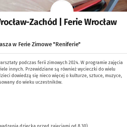
Wrocław-Zachód | Ferie Wrocław
sza w Ferie Zimowe "Reniferie"
arsztaty podczas ferii zimowych 2024. W programie zajęcia
iele innych. Przewidziane są również wycieczki do wielu
ieci dowiedzą się nieco więcej o kulturze, sztuce, muzyce,
tosowany do wieku uczestników.
owadzenia dziecka przed zajęciami od 8.30)