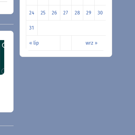
24
25
26
27
28
29
30
31
« lip
wrz »