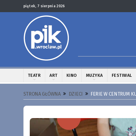
piątek, 7 sierpnia 2026
TEATR
ART
KINO
MUZYKA
FESTIWAL
STRONA GŁÓWNA
DZIECI
FERIE W CENTRUM K