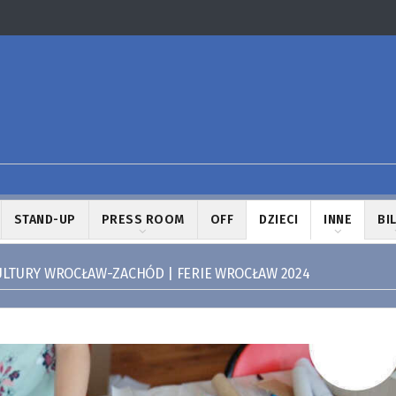
STAND-UP
PRESS ROOM
OFF
DZIECI
INNE
BI
ULTURY WROCŁAW-ZACHÓD | FERIE WROCŁAW 2024