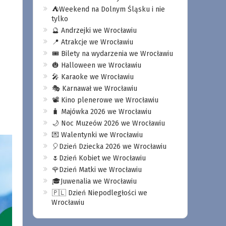
⛺️Weekend na Dolnym Śląsku i nie
tylko
🔮 Andrzejki we Wrocławiu
📍 Atrakcje we Wrocławiu
🎟️ Bilety na wydarzenia we Wrocławiu
🎃 Halloween we Wrocławiu
🎤 Karaoke we Wrocławiu
🎭 Karnawał we Wrocławiu
📽️ Kino plenerowe we Wrocławiu
🧳 Majówka 2026 we Wrocławiu
🌙 Noc Muzeów 2026 we Wrocławiu
💌 Walentynki we Wrocławiu
🎈Dzień Dziecka 2026 we Wrocławiu
🌷Dzień Kobiet we Wrocławiu
🌹Dzień Matki we Wrocławiu
🎓Juwenalia we Wrocławiu
🇵🇱 Dzień Niepodległości we
Wrocławiu