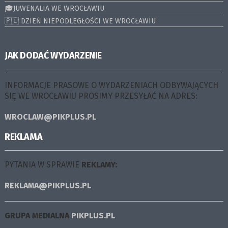
🎓JUWENALIA WE WROCŁAWIU
🇵🇱 DZIEŃ NIEPODLEGŁOŚCI WE WROCŁAWIU
JAK DODAĆ WYDARZENIE
INFORMACJE PRASOWE O WYDARZENIACH ODBYWAJĄCYCH
SIĘ WE WROCŁAWIU PROSIMY PRZESYŁAĆ NA ADRES:
WROCLAW@PIKPLUS.PL
REKLAMA
PYTANIA W SPRAWIE
REKLAMY:
REKLAMA@PIKPLUS.PL
GRUPA MEDIALNA
PIKPLUS.PL