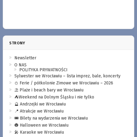
STRONY
Newsletter
O NAS
POLITYKA PRYWATNOŚCI
Sylwester we Wrocławiu – lista imprez, bale, koncerty
⛄️ Ferie / półkolonie Zimowe we Wrocławiu – 2026
⛱️ Plaże i beach bary we Wrocławiu
⛺️Weekend na Dolnym Śląsku i nie tylko
🔮 Andrzejki we Wrocławiu
📍 Atrakcje we Wrocławiu
🎟️ Bilety na wydarzenia we Wrocławiu
🎃 Halloween we Wrocławiu
🎤 Karaoke we Wrocławiu