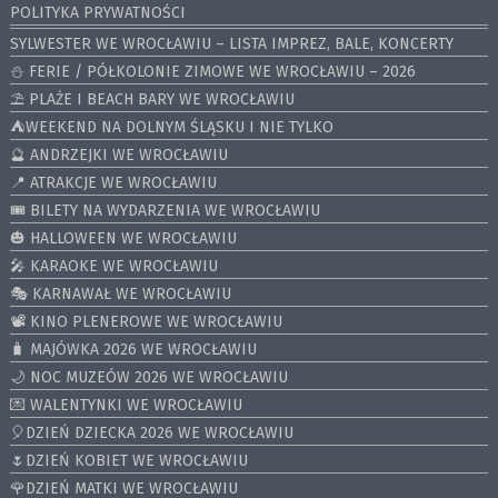
POLITYKA PRYWATNOŚCI
SYLWESTER WE WROCŁAWIU – LISTA IMPREZ, BALE, KONCERTY
⛄️ FERIE / PÓŁKOLONIE ZIMOWE WE WROCŁAWIU – 2026
⛱️ PLAŻE I BEACH BARY WE WROCŁAWIU
⛺️WEEKEND NA DOLNYM ŚLĄSKU I NIE TYLKO
🔮 ANDRZEJKI WE WROCŁAWIU
📍 ATRAKCJE WE WROCŁAWIU
🎟️ BILETY NA WYDARZENIA WE WROCŁAWIU
🎃 HALLOWEEN WE WROCŁAWIU
🎤 KARAOKE WE WROCŁAWIU
🎭 KARNAWAŁ WE WROCŁAWIU
📽️ KINO PLENEROWE WE WROCŁAWIU
🧳 MAJÓWKA 2026 WE WROCŁAWIU
🌙 NOC MUZEÓW 2026 WE WROCŁAWIU
💌 WALENTYNKI WE WROCŁAWIU
🎈DZIEŃ DZIECKA 2026 WE WROCŁAWIU
🌷DZIEŃ KOBIET WE WROCŁAWIU
🌹DZIEŃ MATKI WE WROCŁAWIU