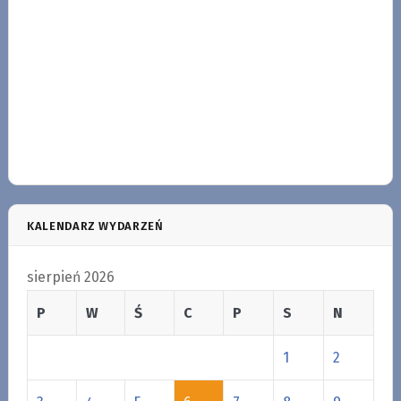
KALENDARZ WYDARZEŃ
sierpień 2026
P
W
Ś
C
P
S
N
1
2