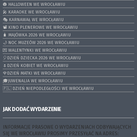
🎃 HALLOWEEN WE WROCŁAWIU
🎤 KARAOKE WE WROCŁAWIU
🎭 KARNAWAŁ WE WROCŁAWIU
📽️ KINO PLENEROWE WE WROCŁAWIU
🧳 MAJÓWKA 2026 WE WROCŁAWIU
🌙 NOC MUZEÓW 2026 WE WROCŁAWIU
💌 WALENTYNKI WE WROCŁAWIU
🎈DZIEŃ DZIECKA 2026 WE WROCŁAWIU
🌷DZIEŃ KOBIET WE WROCŁAWIU
🌹DZIEŃ MATKI WE WROCŁAWIU
🎓JUWENALIA WE WROCŁAWIU
🇵🇱 DZIEŃ NIEPODLEGŁOŚCI WE WROCŁAWIU
JAK DODAĆ WYDARZENIE
INFORMACJE PRASOWE O WYDARZENIACH ODBYWAJĄCYCH
SIĘ WE WROCŁAWIU PROSIMY PRZESYŁAĆ NA ADRES: