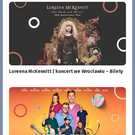
Loreena McKennitt | koncert we Wrocławiu – Bilety