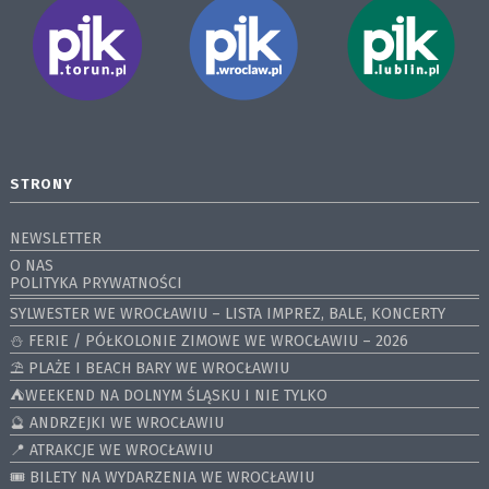
STRONY
NEWSLETTER
O NAS
POLITYKA PRYWATNOŚCI
SYLWESTER WE WROCŁAWIU – LISTA IMPREZ, BALE, KONCERTY
⛄️ FERIE / PÓŁKOLONIE ZIMOWE WE WROCŁAWIU – 2026
⛱️ PLAŻE I BEACH BARY WE WROCŁAWIU
⛺️WEEKEND NA DOLNYM ŚLĄSKU I NIE TYLKO
🔮 ANDRZEJKI WE WROCŁAWIU
📍 ATRAKCJE WE WROCŁAWIU
🎟️ BILETY NA WYDARZENIA WE WROCŁAWIU