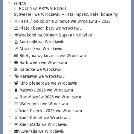
O NAS
POLITYKA PRYWATNOŚCI
Sylwester we Wrocławiu – lista imprez, bale, koncerty
⛄️ Ferie / półkolonie Zimowe we Wrocławiu – 2026
⛱️ Plaże i beach bary we Wrocławiu
⛺️Weekend na Dolnym Śląsku i nie tylko
🔮 Andrzejki we Wrocławiu
📍 Atrakcje we Wrocławiu
🎟️ Bilety na wydarzenia we Wrocławiu
🎃 Halloween we Wrocławiu
🎤 Karaoke we Wrocławiu
🎭 Karnawał we Wrocławiu
📽️ Kino plenerowe we Wrocławiu
🧳 Majówka 2026 we Wrocławiu
🌙 Noc Muzeów 2026 we Wrocławiu
💌 Walentynki we Wrocławiu
🎈Dzień Dziecka 2026 we Wrocławiu
🌷Dzień Kobiet we Wrocławiu
🌹Dzień Matki we Wrocławiu
🎓Juwenalia we Wrocławiu