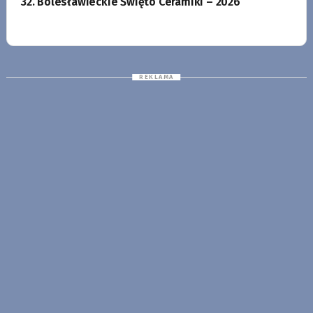
32. Bolesławieckie Święto Ceramiki – 2026