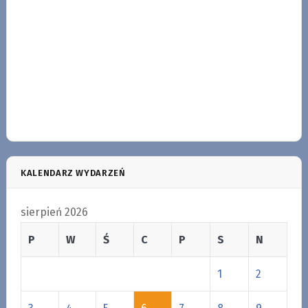
KALENDARZ WYDARZEŃ
sierpień 2026
P
W
Ś
C
P
S
N
1
2