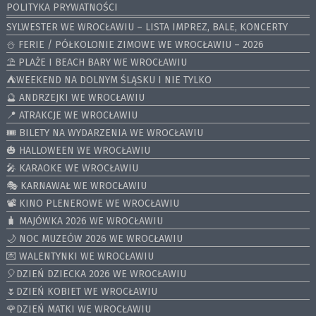
POLITYKA PRYWATNOŚCI
SYLWESTER WE WROCŁAWIU – LISTA IMPREZ, BALE, KONCERTY
⛄️ FERIE / PÓŁKOLONIE ZIMOWE WE WROCŁAWIU – 2026
⛱️ PLAŻE I BEACH BARY WE WROCŁAWIU
⛺️WEEKEND NA DOLNYM ŚLĄSKU I NIE TYLKO
🔮 ANDRZEJKI WE WROCŁAWIU
📍 ATRAKCJE WE WROCŁAWIU
🎟️ BILETY NA WYDARZENIA WE WROCŁAWIU
🎃 HALLOWEEN WE WROCŁAWIU
🎤 KARAOKE WE WROCŁAWIU
🎭 KARNAWAŁ WE WROCŁAWIU
📽️ KINO PLENEROWE WE WROCŁAWIU
🧳 MAJÓWKA 2026 WE WROCŁAWIU
🌙 NOC MUZEÓW 2026 WE WROCŁAWIU
💌 WALENTYNKI WE WROCŁAWIU
🎈DZIEŃ DZIECKA 2026 WE WROCŁAWIU
🌷DZIEŃ KOBIET WE WROCŁAWIU
🌹DZIEŃ MATKI WE WROCŁAWIU