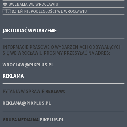
🎓JUWENALIA WE WROCŁAWIU
🇵🇱 DZIEŃ NIEPODLEGŁOŚCI WE WROCŁAWIU
JAK DODAĆ WYDARZENIE
INFORMACJE PRASOWE O WYDARZENIACH ODBYWAJĄCYCH
SIĘ WE WROCŁAWIU PROSIMY PRZESYŁAĆ NA ADRES:
WROCLAW@PIKPLUS.PL
REKLAMA
PYTANIA W SPRAWIE
REKLAMY:
REKLAMA@PIKPLUS.PL
GRUPA MEDIALNA
PIKPLUS.PL