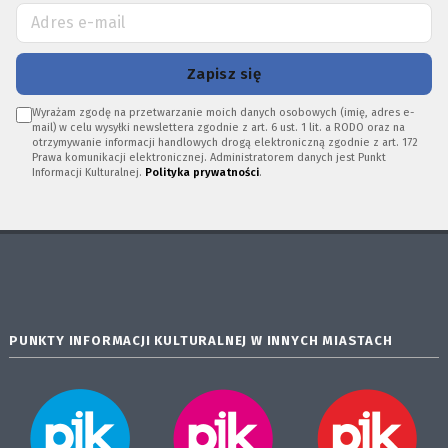
Zapisz się
Wyrażam zgodę na przetwarzanie moich danych osobowych (imię, adres e-
mail) w celu wysyłki newslettera zgodnie z art. 6 ust. 1 lit. a RODO oraz na
otrzymywanie informacji handlowych drogą elektroniczną zgodnie z art. 172
Prawa komunikacji elektronicznej. Administratorem danych jest Punkt
Informacji Kulturalnej.
Polityka prywatności
.
PUNKTY INFORMACJI KULTURALNEJ W INNYCH MIASTACH