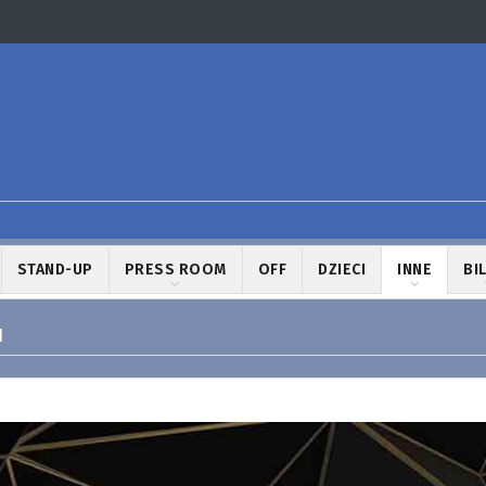
STAND-UP
PRESS ROOM
OFF
DZIECI
INNE
BI
1