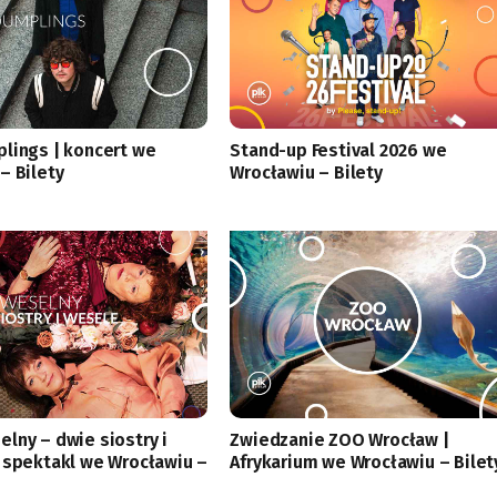
lings | koncert we
Stand-up Festival 2026 we
– Bilety
Wrocławiu – Bilety
lny – dwie siostry i
Zwiedzanie ZOO Wrocław |
 spektakl we Wrocławiu –
Afrykarium we Wrocławiu – Bilet