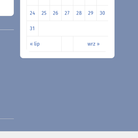
24
25
26
27
28
29
30
31
« lip
wrz »