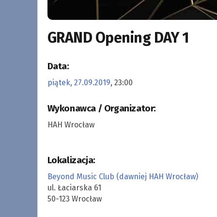
GRAND Opening DAY 1
Data:
piątek, 27.09.2019
, 23:00
Wykonawca / Organizator:
HAH Wrocław
Lokalizacja:
Beyond Music Club (dawniej HAH Wrocław)
ul. Łaciarska 61
50-123 Wrocław