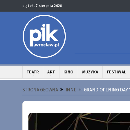
piątek, 7 sierpnia 2026
TEATR
ART
KINO
MUZYKA
FESTIWAL
STRONA GŁÓWNA
INNE
GRAND OPENING DAY 