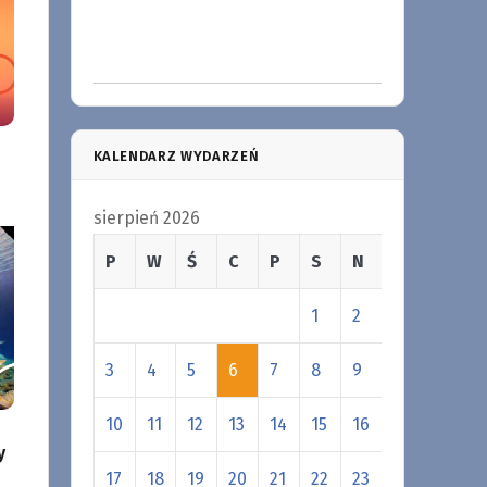
KALENDARZ WYDARZEŃ
sierpień 2026
P
W
Ś
C
P
S
N
1
2
3
4
5
6
7
8
9
10
11
12
13
14
15
16
y
17
18
19
20
21
22
23