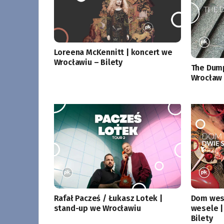
Loreena McKennitt | koncert we
Wrocławiu – Bilety
The Dump
Wrocław 
Rafał Pacześ / Łukasz Lotek |
Dom wese
stand-up we Wrocławiu
wesele |
Bilety