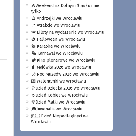
⛺️Weekend na Dolnym Śląsku i nie
tylko
🔮 Andrzejki we Wrocławiu
📍 Atrakcje we Wrocławiu
🎟️ Bilety na wydarzenia we Wrocławiu
🎃 Halloween we Wrocławiu
🎤 Karaoke we Wrocławiu
🎭 Karnawał we Wrocławiu
📽️ Kino plenerowe we Wrocławiu
🧳 Majówka 2026 we Wrocławiu
🌙 Noc Muzeów 2026 we Wrocławiu
💌 Walentynki we Wrocławiu
🎈Dzień Dziecka 2026 we Wrocławiu
🌷Dzień Kobiet we Wrocławiu
🌹Dzień Matki we Wrocławiu
🎓Juwenalia we Wrocławiu
🇵🇱 Dzień Niepodległości we
Wrocławiu