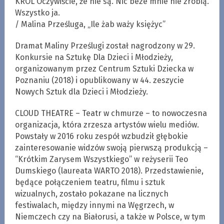
KRÓL Oczywiście, że nie są. Nic beze mnie nie zrobią.
Wszystko ja.
/ Malina Prześluga, „Ile żab waży księżyc”
Dramat Maliny Prześlugi został nagrodzony w 29.
Konkursie na Sztukę Dla Dzieci i Młodzieży,
organizowanym przez Centrum Sztuki Dziecka w
Poznaniu (2018) i opublikowany w 44. zeszycie
Nowych Sztuk dla Dzieci i Młodzieży.
CLOUD THEATRE – Teatr w chmurze – to nowoczesna
organizacja, która zrzesza artystów wielu mediów.
Powstały w 2016 roku zespół wzbudził głębokie
zainteresowanie widzów swoją pierwszą produkcją –
“Krótkim Zarysem Wszystkiego” w reżyserii Teo
Dumskiego (laureata WARTO 2018). Przedstawienie,
będące połączeniem teatru, filmu i sztuk
wizualnych, zostało pokazane na licznych
festiwalach, między innymi na Węgrzech, w
Niemczech czy na Białorusi, a także w Polsce, w tym