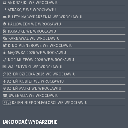
🔮 ANDRZEJKI WE WROCŁAWIU
📍 ATRAKCJE WE WROCŁAWIU
🎟️ BILETY NA WYDARZENIA WE WROCŁAWIU
🎃 HALLOWEEN WE WROCŁAWIU
🎤 KARAOKE WE WROCŁAWIU
🎭 KARNAWAŁ WE WROCŁAWIU
📽️ KINO PLENEROWE WE WROCŁAWIU
🧳 MAJÓWKA 2026 WE WROCŁAWIU
🌙 NOC MUZEÓW 2026 WE WROCŁAWIU
💌 WALENTYNKI WE WROCŁAWIU
🎈DZIEŃ DZIECKA 2026 WE WROCŁAWIU
🌷DZIEŃ KOBIET WE WROCŁAWIU
🌹DZIEŃ MATKI WE WROCŁAWIU
🎓JUWENALIA WE WROCŁAWIU
🇵🇱 DZIEŃ NIEPODLEGŁOŚCI WE WROCŁAWIU
JAK DODAĆ WYDARZENIE