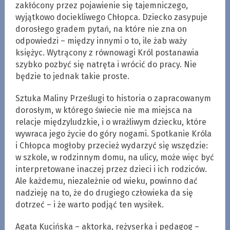
zakłócony przez pojawienie się tajemniczego,
wyjątkowo dociekliwego Chłopca. Dziecko zasypuje
dorosłego gradem pytań, na które nie zna on
odpowiedzi – między innymi o to, ile żab waży
księżyc. Wytrącony z równowagi Król postanawia
szybko pozbyć się natręta i wrócić do pracy. Nie
będzie to jednak takie proste.
Sztuka Maliny Prześlugi to historia o zapracowanym
dorosłym, w którego świecie nie ma miejsca na
relacje międzyludzkie, i o wrażliwym dziecku, które
wywraca jego życie do góry nogami. Spotkanie Króla
i Chłopca mogłoby przecież wydarzyć się wszędzie:
w szkole, w rodzinnym domu, na ulicy, może więc być
interpretowane inaczej przez dzieci i ich rodziców.
Ale każdemu, niezależnie od wieku, powinno dać
nadzieję na to, że do drugiego człowieka da się
dotrzeć – i że warto podjąć ten wysiłek.
Agata Kucińska – aktorka, reżyserka i pedagog –