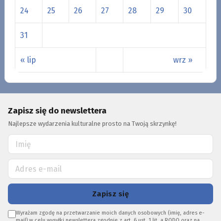
24
25
26
27
28
29
30
31
« lip
wrz »
Zapisz się do newslettera
Najlepsze wydarzenia kulturalne prosto na Twoją skrzynkę!
Zapisz się
Wyrażam zgodę na przetwarzanie moich danych osobowych (imię, adres e-
mail) w celu wysyłki newslettera zgodnie z art. 6 ust. 1 lit. a RODO oraz na