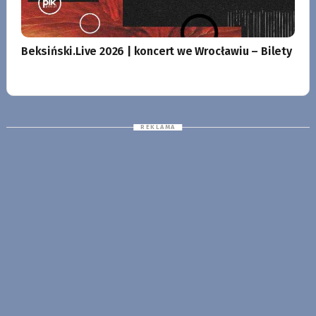
Beksiński.Live 2026 | koncert we Wrocławiu – Bilety