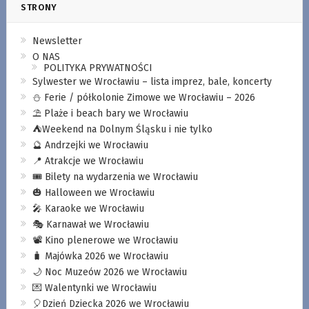
STRONY
Newsletter
O NAS
POLITYKA PRYWATNOŚCI
Sylwester we Wrocławiu – lista imprez, bale, koncerty
⛄️ Ferie / półkolonie Zimowe we Wrocławiu – 2026
⛱️ Plaże i beach bary we Wrocławiu
⛺️Weekend na Dolnym Śląsku i nie tylko
🔮 Andrzejki we Wrocławiu
📍 Atrakcje we Wrocławiu
🎟️ Bilety na wydarzenia we Wrocławiu
🎃 Halloween we Wrocławiu
🎤 Karaoke we Wrocławiu
🎭 Karnawał we Wrocławiu
📽️ Kino plenerowe we Wrocławiu
🧳 Majówka 2026 we Wrocławiu
🌙 Noc Muzeów 2026 we Wrocławiu
💌 Walentynki we Wrocławiu
🎈Dzień Dziecka 2026 we Wrocławiu