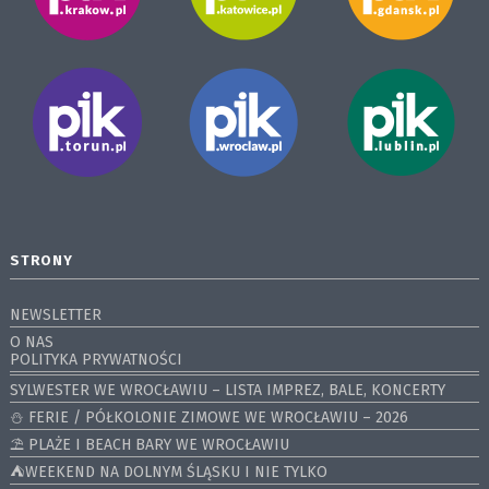
STRONY
NEWSLETTER
O NAS
POLITYKA PRYWATNOŚCI
SYLWESTER WE WROCŁAWIU – LISTA IMPREZ, BALE, KONCERTY
⛄️ FERIE / PÓŁKOLONIE ZIMOWE WE WROCŁAWIU – 2026
⛱️ PLAŻE I BEACH BARY WE WROCŁAWIU
⛺️WEEKEND NA DOLNYM ŚLĄSKU I NIE TYLKO