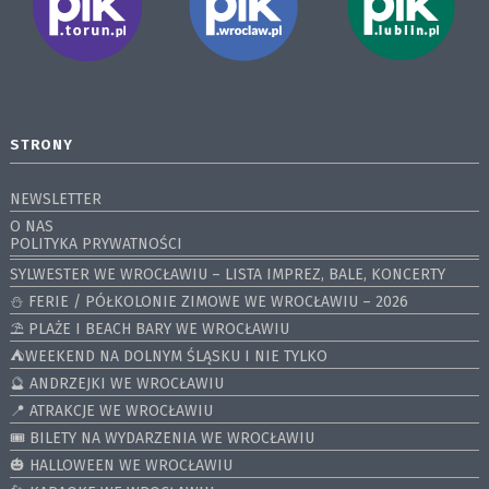
STRONY
NEWSLETTER
O NAS
POLITYKA PRYWATNOŚCI
SYLWESTER WE WROCŁAWIU – LISTA IMPREZ, BALE, KONCERTY
⛄️ FERIE / PÓŁKOLONIE ZIMOWE WE WROCŁAWIU – 2026
⛱️ PLAŻE I BEACH BARY WE WROCŁAWIU
⛺️WEEKEND NA DOLNYM ŚLĄSKU I NIE TYLKO
🔮 ANDRZEJKI WE WROCŁAWIU
📍 ATRAKCJE WE WROCŁAWIU
🎟️ BILETY NA WYDARZENIA WE WROCŁAWIU
🎃 HALLOWEEN WE WROCŁAWIU