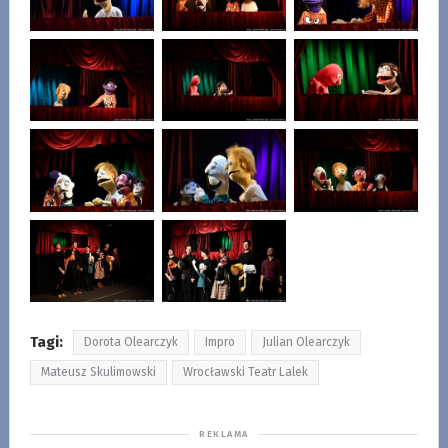
Tagi:
Dorota Olearczyk
Impro
Julian Olearczyk
Mateusz Skulimowski
Wrocławski Teatr Lalek