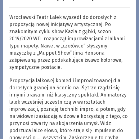
Wrocławski Teatr Lalek wyszedł do dorosłych z
propozycją nowej inicjatywy artystycznej. Po
znakomitym cyklu show Kazia z gąbki, sezon
2019/2020 WTL rozpoczął improwizacjami z lalkami
typu mapety. Nawet w „czołówce” słyszymy
muzyczkę z „Muppet Show” Jima Hensona
zaśpiewaną przez podskakujące żwawo kolorowe,
sympatyczne postacie.
Propozycja lalkowej komedii improwizowanej dla
dorosłych granej na Scenie na Piętrze rządzi się
innymi prawami niż klasyczny spektakl. Animatorzy
lalek wcześniej uczestniczą w warsztatach
improwizacji, poznają techniki impro, a potem, gdy
na widowni zasiadają widzowie korzystają z tego, co
przynosi otwarty na skojarzenia umysł. Widz
podrzuca lalce słowo, które staje się impulsem do
opowieści o …. wszystkim. Zaskoczenie to chyba