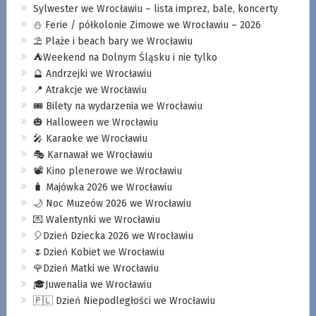
Sylwester we Wrocławiu – lista imprez, bale, koncerty
⛄️ Ferie / półkolonie Zimowe we Wrocławiu – 2026
⛱️ Plaże i beach bary we Wrocławiu
⛺️Weekend na Dolnym Śląsku i nie tylko
🔮 Andrzejki we Wrocławiu
📍 Atrakcje we Wrocławiu
🎟️ Bilety na wydarzenia we Wrocławiu
🎃 Halloween we Wrocławiu
🎤 Karaoke we Wrocławiu
🎭 Karnawał we Wrocławiu
📽️ Kino plenerowe we Wrocławiu
🧳 Majówka 2026 we Wrocławiu
🌙 Noc Muzeów 2026 we Wrocławiu
💌 Walentynki we Wrocławiu
🎈Dzień Dziecka 2026 we Wrocławiu
🌷Dzień Kobiet we Wrocławiu
🌹Dzień Matki we Wrocławiu
🎓Juwenalia we Wrocławiu
🇵🇱 Dzień Niepodległości we Wrocławiu