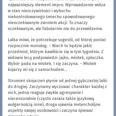
najważniejszy element impro. Wprowadzenie widza
w stan nieoczywistości i wybuchu
niekontrolowanego śmiechu spowodowanego
nieoczekiwanym zwrotem akcji. To znaczy
oczekiwanym, ale fabularnie nie do przewidzenia.
Lalka mówi, że potrzebuje sugestii, od której postać
rozpocznie monolog. – Niech to będzie jakiś
przedmiot, którym bawiliście się w tym tygodniu. Z
widowni lecą podpowiedzi: jajko, młotek, spłuczka.
Wybór pada na młotek. I się zaczyna. – Młotek
kojarzy mi się z samochodem…
Strumień skojarzeń płynie od jednej gąbczastej lalki
do drugiej. Zaczynamy wyczuwać charakter każdej z
nich, jedna reaguje zwykle agresywnie i
niecenzuralnie (często zaraża także językową
wulgarnością inne), druga ujawnia melancholijne
aspekty swojej osobowości i zaczyna śpiewać