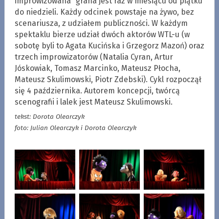
improwizowana” grana jest raz w miesiącu od piątku
do niedzieli. Każdy odcinek powstaje na żywo, bez
scenariusza, z udziałem publiczności. W każdym
spektaklu bierze udział dwóch aktorów WTL-u (w
sobotę byli to Agata Kucińska i Grzegorz Mazoń) oraz
trzech improwizatorów (Natalia Cyran, Artur
Jóskowiak, Tomasz Marcinko, Mateusz Płocha,
Mateusz Skulimowski, Piotr Zdebski). Cykl rozpoczął
się 4 października. Autorem koncepcji, twórcą
scenografii i lalek jest Mateusz Skulimowski.
tekst: Dorota Olearczyk
foto: Julian Olearczyk i Dorota Olearczyk