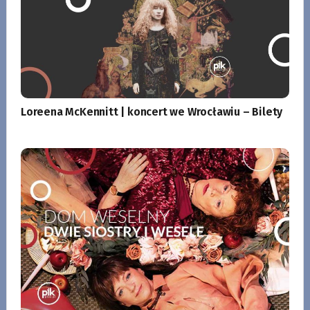
Loreena McKennitt | koncert we Wrocławiu – Bilety