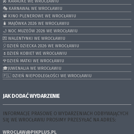
🎤 KARAOKE WE WROCŁAWIU
🎭 KARNAWAŁ WE WROCŁAWIU
📽️ KINO PLENEROWE WE WROCŁAWIU
🧳 MAJÓWKA 2026 WE WROCŁAWIU
🌙 NOC MUZEÓW 2026 WE WROCŁAWIU
💌 WALENTYNKI WE WROCŁAWIU
🎈DZIEŃ DZIECKA 2026 WE WROCŁAWIU
🌷DZIEŃ KOBIET WE WROCŁAWIU
🌹DZIEŃ MATKI WE WROCŁAWIU
🎓JUWENALIA WE WROCŁAWIU
🇵🇱 DZIEŃ NIEPODLEGŁOŚCI WE WROCŁAWIU
JAK DODAĆ WYDARZENIE
INFORMACJE PRASOWE O WYDARZENIACH ODBYWAJĄCYCH
SIĘ WE WROCŁAWIU PROSIMY PRZESYŁAĆ NA ADRES:
WROCLAW@PIKPLUS.PL