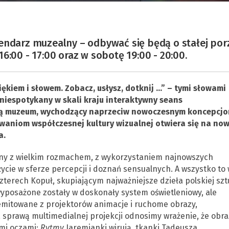
endarz muzealny – odbywać się będą o stałej por
6:00 - 17:00 oraz w sobotę 19:00 - 20:00.
ękiem i słowem. Zobacz, usłysz, dotknij …” – tymi słowami
niespotykany w skali kraju interaktywny seans
ałą muzeum, wychodzący naprzeciw nowoczesnym koncepcj
waniom współczesnej kultury wizualnej otwiera się na no
a.
ny z wielkim rozmachem, z wykorzystaniem najnowszych
ycie w sferze percepcji i doznań sensualnych. A wszystko to 
erech Kopuł, skupiającym najważniejsze dzieła polskiej szt
posażone zostały w doskonały system oświetleniowy, ale
emitowane z projektorów animacje i ruchome obrazy,
 sprawą multimedialnej projekcji odnosimy wrażenie, że obraz
ymi oczami;
Rytmy
Jaremianki wirują, tkanki Tadeusza