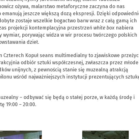
nowicz ożywa, malarstwo metaforyczne zaczyna do nas
emanują jeszcze większą dozą ekspresji. Dzięki odpowiedni
obyte zostaje wszelkie bogactwo barw wraz z całą gamą ich
czas projekcji kontemplacyjna przestrzeń
white box
nabiera
ny wymiar, porywając widza w wir procesu twórczego polskich
owstawania dzieł.
n Czterech Kopuł seans multimedialny to zjawiskowe przeżyc
trakcyjnia odbiór sztuki współczesnej, zwłaszcza przez młode
dków unijnych, z pewnością stanie się muzealną atrakcją
ilonu wśród najważniejszych instytucji prezentujących sztuk
zealny – odbywać się będą o stałej porze, w każdą środę i
ę 19:00 – 20:00.