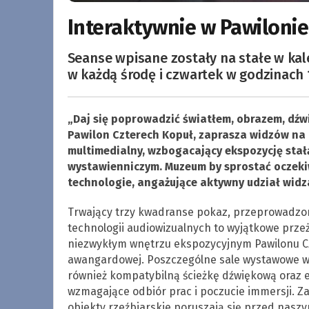
Interaktywnie w Pawilonie
Seanse wpisane zostały na stałe w kal
w każdą środę i czwartek w godzinach 1
„Daj się poprowadzić światłem, obrazem, dźwi
Pawilon Czterech Kopuł, zaprasza widzów na 
multimedialny, wzbogacający ekspozycję st
wystawienniczym. Muzeum by sprostać oczeki
technologie, angażujące aktywny udział widz
Trwający trzy kwadranse pokaz, przeprowadzo
technologii audiowizualnych to wyjątkowe przeż
niezwykłym wnętrzu ekspozycyjnym Pawilonu Czt
awangardowej. Poszczególne sale wystawowe wy
również kompatybilną ścieżkę dźwiękową oraz 
wzmagające odbiór prac i poczucie immersji. Za
obiekty rzeźbiarskie poruszają się przed nasz