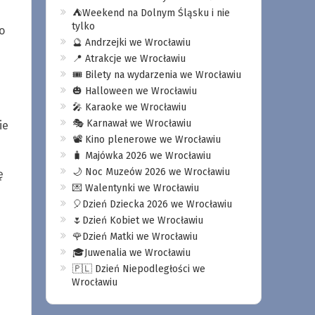
⛺️Weekend na Dolnym Śląsku i nie
tylko
o
🔮 Andrzejki we Wrocławiu
📍 Atrakcje we Wrocławiu
🎟️ Bilety na wydarzenia we Wrocławiu
🎃 Halloween we Wrocławiu
🎤 Karaoke we Wrocławiu
🎭 Karnawał we Wrocławiu
ie
📽️ Kino plenerowe we Wrocławiu
🧳 Majówka 2026 we Wrocławiu
🌙 Noc Muzeów 2026 we Wrocławiu
ę
💌 Walentynki we Wrocławiu
🎈Dzień Dziecka 2026 we Wrocławiu
🌷Dzień Kobiet we Wrocławiu
🌹Dzień Matki we Wrocławiu
🎓Juwenalia we Wrocławiu
🇵🇱 Dzień Niepodległości we
Wrocławiu