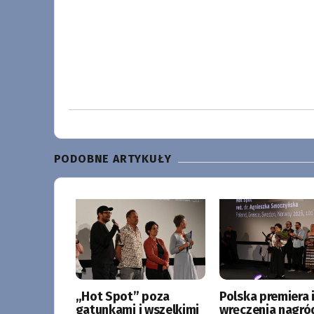
PODOBNE ARTYKUŁY
„Hot Spot” poza
Polska premiera i
gatunkami i wszelkimi
wręczenia nagró