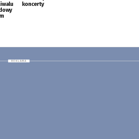
tiwalu
koncerty
odowy
ym