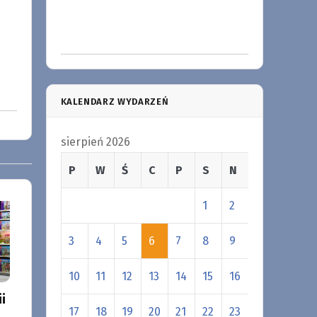
KALENDARZ WYDARZEŃ
sierpień 2026
P
W
Ś
C
P
S
N
1
2
3
4
5
6
7
8
9
10
11
12
13
14
15
16
i
17
18
19
20
21
22
23