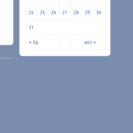
24
25
26
27
28
29
30
31
« lip
wrz »