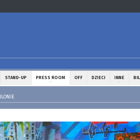
STAND-UP
PRESS ROOM
OFF
DZIECI
INNE
BI
ILONIE