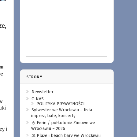
ze,
om
we
STRONY
Newsletter
O NAS
w
POLITYKA PRYWATNOŚCI
uki
Sylwester we Wrocławiu – lista
imprez, bale, koncerty
⛄️ Ferie / półkolonie Zimowe we
Wrocławiu – 2026
y i
⛱️ Plaże i beach bary we Wrocławiu