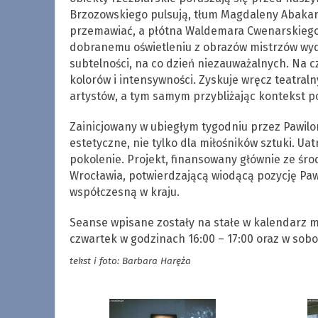
Brzozowskiego pulsują, tłum Magdaleny Abaka
przemawiać, a płótna Waldemara Cwenarskiego 
dobranemu oświetleniu z obrazów mistrzów wyd
subtelności, na co dzień niezauważalnych. Na 
kolorów i intensywności. Zyskuje wręcz teatral
artystów, a tym samym przybliżając kontekst p
Zainicjowany w ubiegłym tygodniu przez Pawilo
estetyczne, nie tylko dla miłośników sztuki. Ua
pokolenie. Projekt, finansowany głównie ze śro
Wrocławia, potwierdzającą wiodącą pozycję Paw
współczesną w kraju.
Seanse wpisane zostały na stałe w kalendarz mu
czwartek w godzinach 16:00 – 17:00 oraz w sobot
tekst i foto: Barbara Haręża