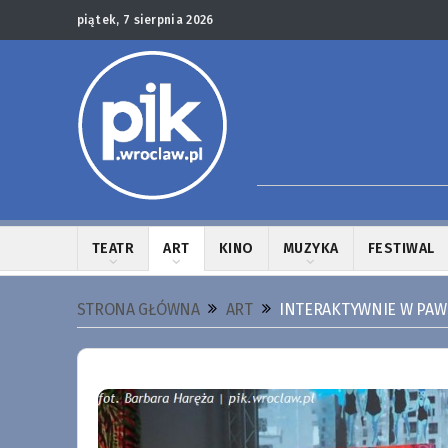
piątek, 7 sierpnia 2026
TEATR
ART
KINO
MUZYKA
FESTIWAL
STRONA GŁÓWNA
ART
INTERAKTYWNIE W PAW