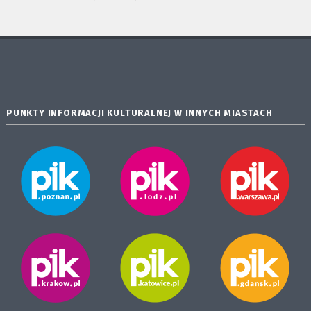
PUNKTY INFORMACJI KULTURALNEJ W INNYCH MIASTACH