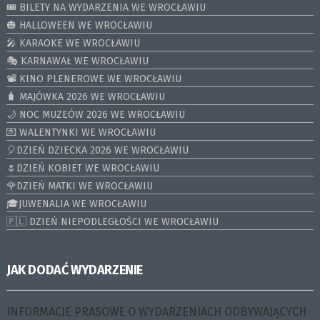
🎟️ BILETY NA WYDARZENIA WE WROCŁAWIU
🎃 HALLOWEEN WE WROCŁAWIU
🎤 KARAOKE WE WROCŁAWIU
🎭 KARNAWAŁ WE WROCŁAWIU
📽️ KINO PLENEROWE WE WROCŁAWIU
🧳 MAJÓWKA 2026 WE WROCŁAWIU
🌙 NOC MUZEÓW 2026 WE WROCŁAWIU
💌 WALENTYNKI WE WROCŁAWIU
🎈DZIEŃ DZIECKA 2026 WE WROCŁAWIU
🌷DZIEŃ KOBIET WE WROCŁAWIU
🌹DZIEŃ MATKI WE WROCŁAWIU
🎓JUWENALIA WE WROCŁAWIU
🇵🇱 DZIEŃ NIEPODLEGŁOŚCI WE WROCŁAWIU
JAK DODAĆ WYDARZENIE
INFORMACJE PRASOWE O WYDARZENIACH ODBYWAJĄCYCH