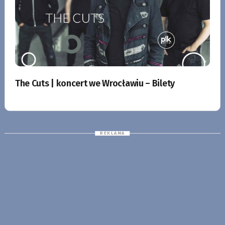
The Cuts | koncert we Wrocławiu – Bilety