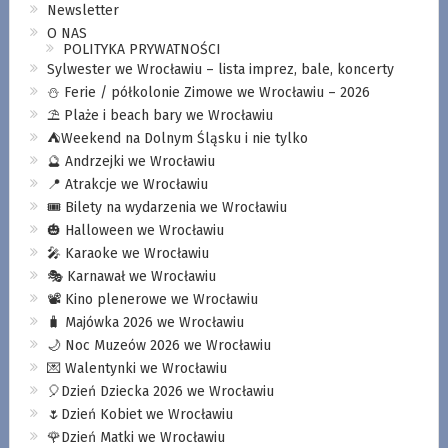
Newsletter
O NAS
POLITYKA PRYWATNOŚCI
Sylwester we Wrocławiu – lista imprez, bale, koncerty
⛄️ Ferie / półkolonie Zimowe we Wrocławiu – 2026
⛱️ Plaże i beach bary we Wrocławiu
⛺️Weekend na Dolnym Śląsku i nie tylko
🔮 Andrzejki we Wrocławiu
📍 Atrakcje we Wrocławiu
🎟️ Bilety na wydarzenia we Wrocławiu
🎃 Halloween we Wrocławiu
🎤 Karaoke we Wrocławiu
🎭 Karnawał we Wrocławiu
📽️ Kino plenerowe we Wrocławiu
🧳 Majówka 2026 we Wrocławiu
🌙 Noc Muzeów 2026 we Wrocławiu
💌 Walentynki we Wrocławiu
🎈Dzień Dziecka 2026 we Wrocławiu
🌷Dzień Kobiet we Wrocławiu
🌹Dzień Matki we Wrocławiu