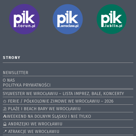
STRONY
NEWSLETTER
O NAS
POLITYKA PRYWATNOŚCI
SYLWESTER WE WROCŁAWIU – LISTA IMPREZ, BALE, KONCERTY
⛄️ FERIE / PÓŁKOLONIE ZIMOWE WE WROCŁAWIU – 2026
⛱️ PLAŻE I BEACH BARY WE WROCŁAWIU
⛺️WEEKEND NA DOLNYM ŚLĄSKU I NIE TYLKO
🔮 ANDRZEJKI WE WROCŁAWIU
📍 ATRAKCJE WE WROCŁAWIU