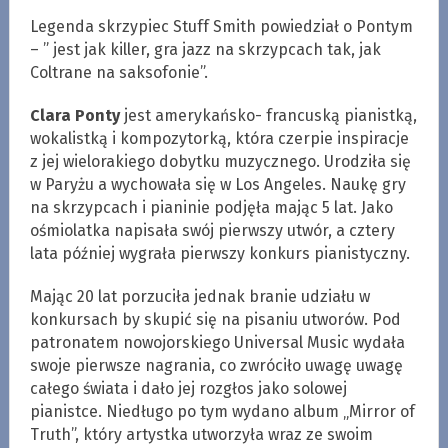
Legenda skrzypiec Stuff Smith powiedział o Pontym
– ” jest jak killer, gra jazz na skrzypcach tak, jak
Coltrane na saksofonie”.
Clara Ponty
jest amerykańsko- francuską pianistką,
wokalistką i kompozytorką, która czerpie inspiracje
z jej wielorakiego dobytku muzycznego. Urodziła się
w Paryżu a wychowała się w Los Angeles. Naukę gry
na skrzypcach i pianinie podjęła mając 5 lat. Jako
ośmiolatka napisała swój pierwszy utwór, a cztery
lata później wygrała pierwszy konkurs pianistyczny.
Mając 20 lat porzuciła jednak branie udziału w
konkursach by skupić się na pisaniu utworów. Pod
patronatem nowojorskiego Universal Music wydała
swoje pierwsze nagrania, co zwróciło uwagę uwagę
całego świata i dało jej rozgłos jako solowej
pianistce. Niedługo po tym wydano album „Mirror of
Truth”, który artystka utworzyła wraz ze swoim