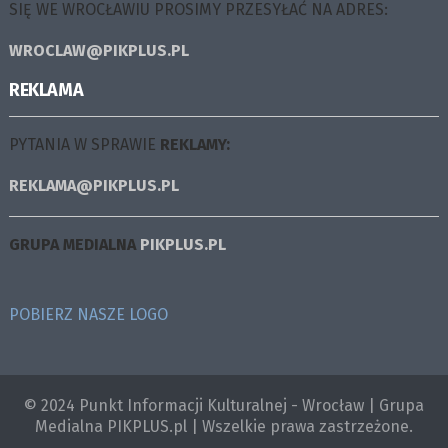
SIĘ WE WROCŁAWIU PROSIMY PRZESYŁAĆ NA ADRES:
WROCLAW@PIKPLUS.PL
REKLAMA
PYTANIA W SPRAWIE
REKLAMY:
REKLAMA@PIKPLUS.PL
GRUPA MEDIALNA
PIKPLUS.PL
POBIERZ NASZE LOGO
© 2024 Punkt Informacji Kulturalnej - Wrocław | Grupa
Medialna PIKPLUS.pl | Wszelkie prawa zastrzeżone.