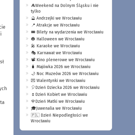
⛺️Weekend na Dolnym Śląsku i nie
tylko
🔮 Andrzejki we Wrocławiu
📍 Atrakcje we Wrocławiu
cie
🎟️ Bilety na wydarzenia we Wrocławiu
i
🎃 Halloween we Wrocławiu
🎤 Karaoke we Wrocławiu
🎭 Karnawał we Wrocławiu
📽️ Kino plenerowe we Wrocławiu
sł
🧳 Majówka 2026 we Wrocławiu
🌙 Noc Muzeów 2026 we Wrocławiu
💌 Walentynki we Wrocławiu
🎈Dzień Dziecka 2026 we Wrocławiu
ych
🌷Dzień Kobiet we Wrocławiu
🌹Dzień Matki we Wrocławiu
ta
🎓Juwenalia we Wrocławiu
🇵🇱 Dzień Niepodległości we
Wrocławiu