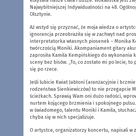
kołysała nasze ciała i dusze. Wokalistka jest z
Najwybitniejszej Indywidualności na 48. Ogól
Olsztynie.
Aż wstyd się przyznać, że moja wiedza o artyst
ignorancja przeobraziła się w zachwyt nad pros
interpretatorka własnych piosenek – Monika K
twórczością Moniki. Akompaniament gitary akus
zaprosiła Kamila Kempińskiego do wykonania kil
sceny bez bisów. „To, co zostało mi po lecie, to 
się po rzece.
Jeśli lubicie Kwiat Jabłoni (aranżacyjnie i brz
rodzeństwa Sienkiewiczów) to nie przegapcie 
ścieżkach. Sprawią Wam oni dużo radości, wpro
nurtem kojącego brzmienia i spokojnego pulsu. 
w świadomego, talentu Moniki i Kamila, słuch
chyba się w nich specjalizuje.
O artystce, organizatorzy koncertu, napisali w 