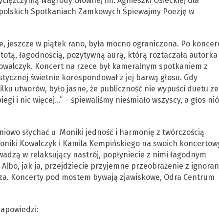
wyciężczynią Nagrody Głównej im. Agnieszki Osieckiej dla
nopolskich Spotkaniach Zamkowych Śpiewajmy Poezję w
ce, jeszcze w piątek rano, była mocno ograniczona. Po koncer
totą, łagodnością, pozytywną aurą, którą roztaczała autorka 
owalczyk. Koncert na rzece był kameralnym spotkaniem z
tycznej świetnie korespondował z jej barwą głosu. Gdy
ku utworów, było jasne, że publiczność nie wypuści duetu ze
piegi i nic więcej…” – śpiewaliśmy nieśmiało wszyscy, a głos nió
mieniowo słychać u Moniki jedność i harmonię z twórczością
Moniki Kowalczyk i Kamila Kempińskiego na swoich koncertow
wadzą w relaksujący nastrój, popłyniecie z nimi łagodnym
Albo, jak ja, przejdziecie przyjemne przeobrażenie z ignoran
acza. Koncerty pod mostem bywają zjawiskowe, Odra Centrum
zapowiedzi: