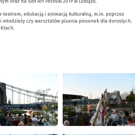
ym oraz na Slot Art Festival 2019 w Lubiążu.
e teatrem, edukacją i animacją kulturalną, m.in. poprzez
i młodzieży czy warsztatów pisania piosenek dla dorosłych.
ektach.