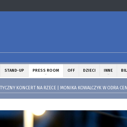
STAND-UP
PRESS ROOM
OFF
DZIECI
INNE
BI
TYCZNY KONCERT NA RZECE | MONIKA KOWALCZYK W ODRA C