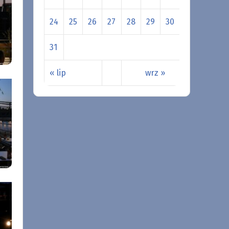
24
25
26
27
28
29
30
31
« lip
wrz »