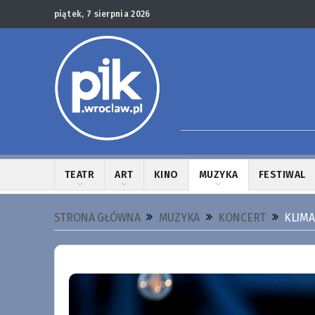
piątek, 7 sierpnia 2026
TEATR
ART
KINO
MUZYKA
FESTIWAL
STRONA GŁÓWNA
MUZYKA
KONCERT
KLIMA