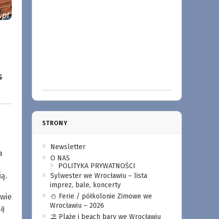
s
STRONY
Newsletter
a
O NAS
POLITYKA PRYWATNOŚCI
ą.
Sylwester we Wrocławiu – lista
imprez, bale, koncerty
awie
⛄️ Ferie / półkolonie Zimowe we
Wrocławiu – 2026
ką
⛱️ Plaże i beach bary we Wrocławiu