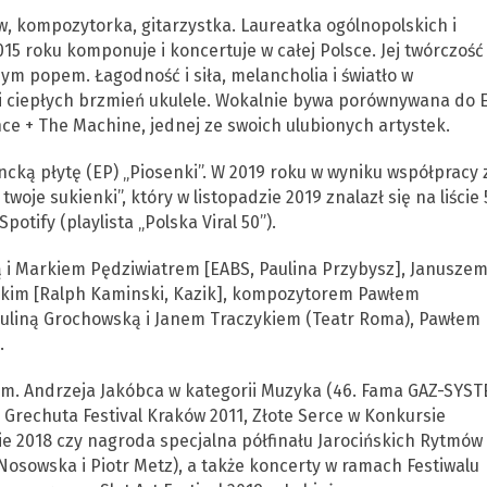
, kompozytorka, gitarzystka. Laureatka ogólnopolskich i
5 roku komponuje i koncertuje w całej Polsce. Jej twórczość
m popem. Łagodność i siła, melancholia i światło w
 ciepłych brzmień ukulele. Wokalnie bywa porównywana do El
ce + The Machine, jednej ze swoich ulubionych artystek.
ą płytę (EP) „Piosenki”. W 2019 roku w wyniku współpracy 
twoje sukienki”, który w listopadzie 2019 znalazł się na liście 
tify (playlista „Polska Viral 50”).
ą i Markiem Pędziwiatrem [EABS, Paulina Przybysz], Janusze
kim [Ralph Kaminski, Kazik], kompozytorem Pawłem
auliną Grochowską i Janem Traczykiem (Teatr Roma), Pawłem
.
im. Andrzeja Jakóbca w kategorii Muzyka (46. Fama GAZ-SYS
 na Grechuta Festival Kraków 2011, Złote Serce w Konkursie
 2018 czy nagroda specjalna półfinału Jarocińskich Rytmów
 Nosowska i Piotr Metz), a także koncerty w ramach Festiwalu