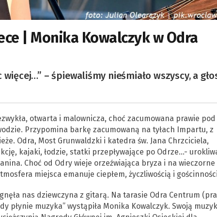
zece | Monika Kowalczyk w Odra
nic więcej…” – śpiewaliśmy nieśmiało wszyscy, a gło
iezwykła, otwarta i malownicza, choć zacumowana prawie pod
wodzie. Przypomina barkę zacumowaną na tyłach Impartu, z
że. Odra, Most Grunwaldzki i katedra św. Jana Chrzciciela,
cję, kajaki, łodzie, statki przepływające po Odrze…- urokliw
anina. Choć od Odry wieje orzeźwiająca bryza i na wieczorne
atmosfera miejsca emanuje ciepłem, życzliwością i gościnności
ągnęła nas dziewczyna z gitarą. Na tarasie Odra Centrum (pr
dy płynie muzyka” wystąpiła Monika Kowalczyk. Swoją muzy