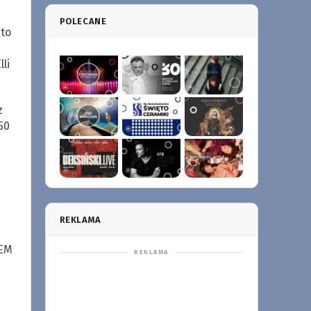
POLECANE
 to
li
z
50
m
REKLAMA
TEM