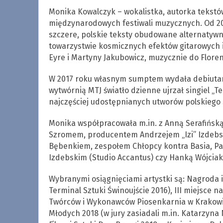
Monika Kowalczyk – wokalistka, autorka tekstów
międzynarodowych festiwali muzycznych. Od 201
szczere, polskie teksty obudowane alternatywny
towarzystwie kosmicznych efektów gitarowych i
Eyre i Martyny Jakubowicz, muzycznie do Floren
W 2017 roku własnym sumptem wydała debiutanck
wytwórnią MTJ światło dzienne ujrzał singiel „Te 
najczęściej udostępnianych utworów polskiego Spo
Monika współpracowała m.in. z Anną Serafińsk
Szromem, producentem Andrzejem „Izi” Izdebs
Bębenkiem, zespołem Chłopcy kontra Basia, P
Izdebskim (Studio Accantus) czy Hanką Wójciak
Wybranymi osiągnięciami artystki są: Nagroda 
Terminal Sztuki Świnoujście 2016), III miejsce
Twórców i Wykonawców Piosenkarnia w Krakowie
Młodych 2018 (w jury zasiadali m.in. Katarzyna