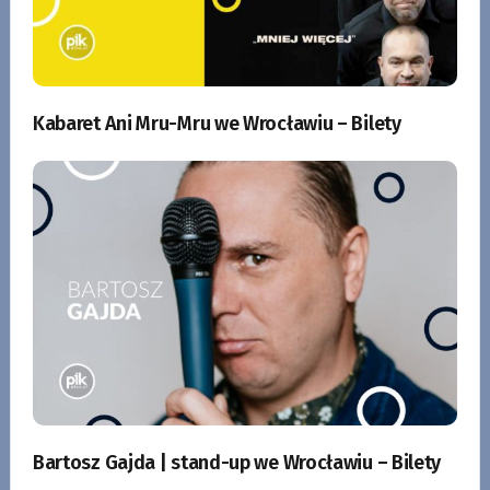
Kabaret Ani Mru-Mru we Wrocławiu – Bilety
Bartosz Gajda | stand-up we Wrocławiu – Bilety