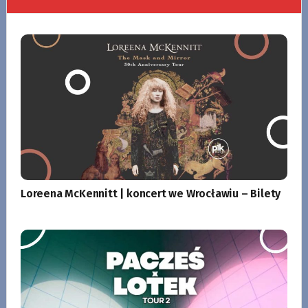
Loreena McKennitt | koncert we Wrocławiu – Bilety