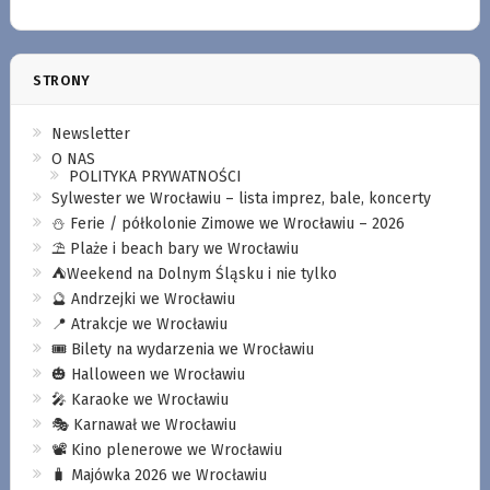
STRONY
Newsletter
O NAS
POLITYKA PRYWATNOŚCI
Sylwester we Wrocławiu – lista imprez, bale, koncerty
⛄️ Ferie / półkolonie Zimowe we Wrocławiu – 2026
⛱️ Plaże i beach bary we Wrocławiu
⛺️Weekend na Dolnym Śląsku i nie tylko
🔮 Andrzejki we Wrocławiu
📍 Atrakcje we Wrocławiu
🎟️ Bilety na wydarzenia we Wrocławiu
🎃 Halloween we Wrocławiu
🎤 Karaoke we Wrocławiu
🎭 Karnawał we Wrocławiu
📽️ Kino plenerowe we Wrocławiu
🧳 Majówka 2026 we Wrocławiu