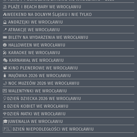
⛱️ PLAŻE I BEACH BARY WE WROCŁAWIU
⛺️WEEKEND NA DOLNYM ŚLĄSKU I NIE TYLKO
🔮 ANDRZEJKI WE WROCŁAWIU
📍 ATRAKCJE WE WROCŁAWIU
🎟️ BILETY NA WYDARZENIA WE WROCŁAWIU
🎃 HALLOWEEN WE WROCŁAWIU
🎤 KARAOKE WE WROCŁAWIU
🎭 KARNAWAŁ WE WROCŁAWIU
📽️ KINO PLENEROWE WE WROCŁAWIU
🧳 MAJÓWKA 2026 WE WROCŁAWIU
🌙 NOC MUZEÓW 2026 WE WROCŁAWIU
💌 WALENTYNKI WE WROCŁAWIU
🎈DZIEŃ DZIECKA 2026 WE WROCŁAWIU
🌷DZIEŃ KOBIET WE WROCŁAWIU
🌹DZIEŃ MATKI WE WROCŁAWIU
🎓JUWENALIA WE WROCŁAWIU
🇵🇱 DZIEŃ NIEPODLEGŁOŚCI WE WROCŁAWIU