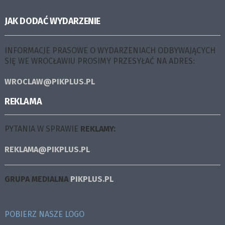
JAK DODAĆ WYDARZENIE
INFORMACJE PRASOWE O WYDARZENIACH ODBYWAJĄCYCH
SIĘ WE WROCŁAWIU PROSIMY PRZESYŁAĆ NA ADRES:
WROCLAW@PIKPLUS.PL
REKLAMA
PYTANIA W SPRAWIE
REKLAMY:
REKLAMA@PIKPLUS.PL
GRUPA MEDIALNA
PIKPLUS.PL
POBIERZ NASZE LOGO