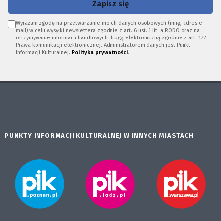
Zapisz się
Wyrażam zgodę na przetwarzanie moich danych osobowych (imię, adres e-
mail) w celu wysyłki newslettera zgodnie z art. 6 ust. 1 lit. a RODO oraz na
otrzymywanie informacji handlowych drogą elektroniczną zgodnie z art. 172
Prawa komunikacji elektronicznej. Administratorem danych jest Punkt
Informacji Kulturalnej.
Polityka prywatności
.
PUNKTY INFORMACJI KULTURALNEJ W INNYCH MIASTACH