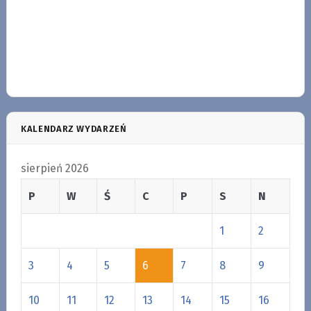
KALENDARZ WYDARZEŃ
sierpień 2026
P
W
Ś
C
P
S
N
1
2
3
4
5
6
7
8
9
10
11
12
13
14
15
16