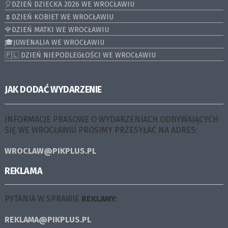
🎈DZIEŃ DZIECKA 2026 WE WROCŁAWIU
🌷DZIEŃ KOBIET WE WROCŁAWIU
🌹DZIEŃ MATKI WE WROCŁAWIU
🎓JUWENALIA WE WROCŁAWIU
🇵🇱 DZIEŃ NIEPODLEGŁOŚCI WE WROCŁAWIU
JAK DODAĆ WYDARZENIE
INFORMACJE PRASOWE O WYDARZENIACH ODBYWAJĄCYCH
SIĘ WE WROCŁAWIU PROSIMY PRZESYŁAĆ NA ADRES:
WROCLAW@PIKPLUS.PL
REKLAMA
PYTANIA W SPRAWIE
REKLAMY:
REKLAMA@PIKPLUS.PL