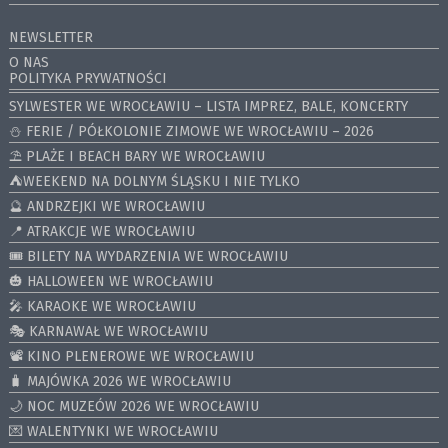
NEWSLETTER
O NAS
POLITYKA PRYWATNOŚCI
SYLWESTER WE WROCŁAWIU – LISTA IMPREZ, BALE, KONCERTY
⛄️ FERIE / PÓŁKOLONIE ZIMOWE WE WROCŁAWIU – 2026
⛱️ PLAŻE I BEACH BARY WE WROCŁAWIU
⛺️WEEKEND NA DOLNYM ŚLĄSKU I NIE TYLKO
🔮 ANDRZEJKI WE WROCŁAWIU
📍 ATRAKCJE WE WROCŁAWIU
🎟️ BILETY NA WYDARZENIA WE WROCŁAWIU
🎃 HALLOWEEN WE WROCŁAWIU
🎤 KARAOKE WE WROCŁAWIU
🎭 KARNAWAŁ WE WROCŁAWIU
📽️ KINO PLENEROWE WE WROCŁAWIU
🧳 MAJÓWKA 2026 WE WROCŁAWIU
🌙 NOC MUZEÓW 2026 WE WROCŁAWIU
💌 WALENTYNKI WE WROCŁAWIU