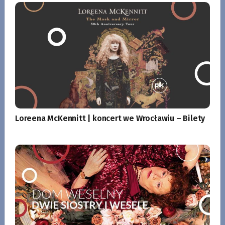
Loreena McKennitt | koncert we Wrocławiu – Bilety