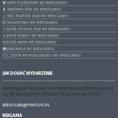
📽️ KINO PLENEROWE WE WROCŁAWIU
🧳 MAJÓWKA 2026 WE WROCŁAWIU
🌙 NOC MUZEÓW 2026 WE WROCŁAWIU
💌 WALENTYNKI WE WROCŁAWIU
🎈DZIEŃ DZIECKA 2026 WE WROCŁAWIU
🌷DZIEŃ KOBIET WE WROCŁAWIU
🌹DZIEŃ MATKI WE WROCŁAWIU
🎓JUWENALIA WE WROCŁAWIU
🇵🇱 DZIEŃ NIEPODLEGŁOŚCI WE WROCŁAWIU
JAK DODAĆ WYDARZENIE
INFORMACJE PRASOWE O WYDARZENIACH ODBYWAJĄCYCH
SIĘ WE WROCŁAWIU PROSIMY PRZESYŁAĆ NA ADRES:
WROCLAW@PIKPLUS.PL
REKLAMA