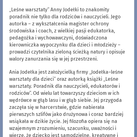
„Leśne warsztaty” Anny Jodełki to znakomity
poradnik nie tylko dla rodziców i nauczycieli. Jego
autorka – z wykształcenia magister ochrony
środowiska i coach, z wielkiej pasji edukatorka,
pedagożka i wychowawczyni, doświadczona
kierowniczka wypoczynku dla dzieci i młodzieży –
prowadzi czytelnika zieloną ścieżką natury i opisuje
walory zanurzania się w jej przestrzeni.
Ania Jodełka jest założycielką firmy „Jodełka–leśne
warsztaty dla dzieci” oraz autorką książki „Leśne
warsztaty. Poradnik dla nauczycieli, edukatorów i
rodziców”. Od wielu lat towarzyszy dzieciom w ich
wędrówce w głąb lasu i w głąb siebie. Jej przygoda
zaczęła się w harcerstwie, gdzie nabierała
pierwszych szlifów jako drużynowa i coraz bardziej
wsiąkała w dzikie życie. Jej filozofia opiera się na
wzajemnym zrozumieniu, szacunku, uważności i
wierze, że dziecko jest samodzielne, kreatywne i