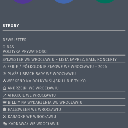
STRONY
NEWSLETTER
O NAS
POLITYKA PRYWATNOŚCI
SYLWESTER WE WROCŁAWIU – LISTA IMPREZ, BALE, KONCERTY
⛄️ FERIE / PÓŁKOLONIE ZIMOWE WE WROCŁAWIU – 2026
⛱️ PLAŻE I BEACH BARY WE WROCŁAWIU
⛺️WEEKEND NA DOLNYM ŚLĄSKU I NIE TYLKO
🔮 ANDRZEJKI WE WROCŁAWIU
📍 ATRAKCJE WE WROCŁAWIU
🎟️ BILETY NA WYDARZENIA WE WROCŁAWIU
🎃 HALLOWEEN WE WROCŁAWIU
🎤 KARAOKE WE WROCŁAWIU
🎭 KARNAWAŁ WE WROCŁAWIU