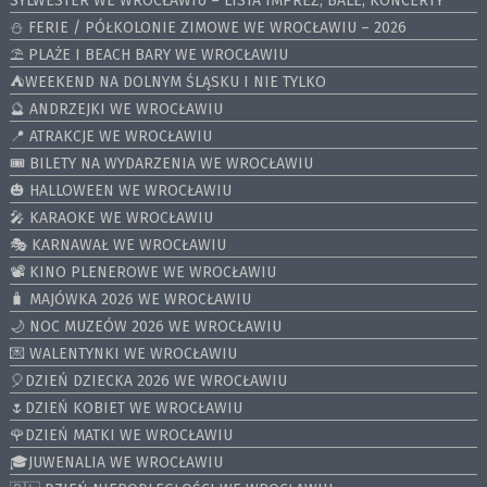
SYLWESTER WE WROCŁAWIU – LISTA IMPREZ, BALE, KONCERTY
⛄️ FERIE / PÓŁKOLONIE ZIMOWE WE WROCŁAWIU – 2026
⛱️ PLAŻE I BEACH BARY WE WROCŁAWIU
⛺️WEEKEND NA DOLNYM ŚLĄSKU I NIE TYLKO
🔮 ANDRZEJKI WE WROCŁAWIU
📍 ATRAKCJE WE WROCŁAWIU
🎟️ BILETY NA WYDARZENIA WE WROCŁAWIU
🎃 HALLOWEEN WE WROCŁAWIU
🎤 KARAOKE WE WROCŁAWIU
🎭 KARNAWAŁ WE WROCŁAWIU
📽️ KINO PLENEROWE WE WROCŁAWIU
🧳 MAJÓWKA 2026 WE WROCŁAWIU
🌙 NOC MUZEÓW 2026 WE WROCŁAWIU
💌 WALENTYNKI WE WROCŁAWIU
🎈DZIEŃ DZIECKA 2026 WE WROCŁAWIU
🌷DZIEŃ KOBIET WE WROCŁAWIU
🌹DZIEŃ MATKI WE WROCŁAWIU
🎓JUWENALIA WE WROCŁAWIU