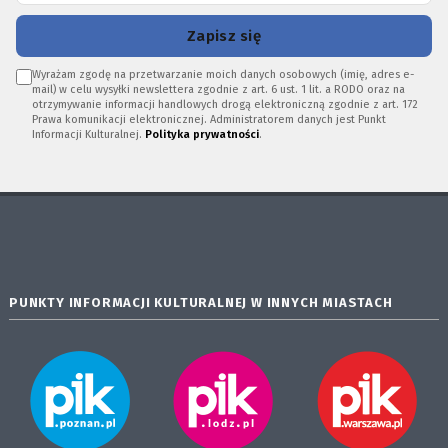
Zapisz się
Wyrażam zgodę na przetwarzanie moich danych osobowych (imię, adres e-
mail) w celu wysyłki newslettera zgodnie z art. 6 ust. 1 lit. a RODO oraz na
otrzymywanie informacji handlowych drogą elektroniczną zgodnie z art. 172
Prawa komunikacji elektronicznej. Administratorem danych jest Punkt
Informacji Kulturalnej.
Polityka prywatności
.
PUNKTY INFORMACJI KULTURALNEJ W INNYCH MIASTACH