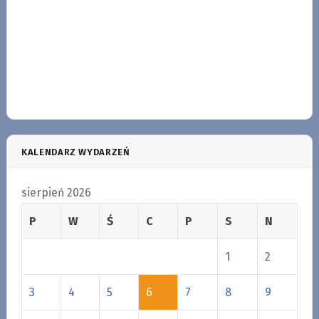
KALENDARZ WYDARZEŃ
sierpień 2026
P
W
Ś
C
P
S
N
1
2
3
4
5
6
7
8
9