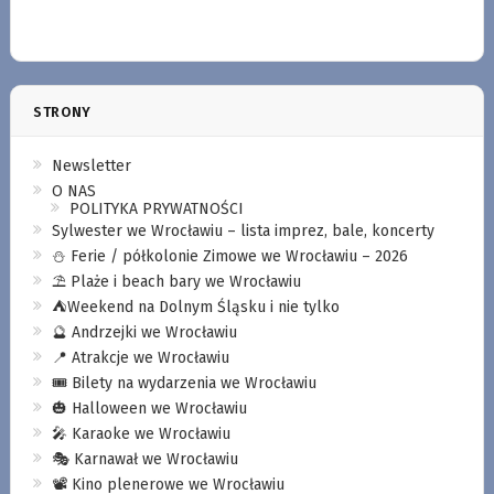
STRONY
Newsletter
O NAS
POLITYKA PRYWATNOŚCI
Sylwester we Wrocławiu – lista imprez, bale, koncerty
⛄️ Ferie / półkolonie Zimowe we Wrocławiu – 2026
⛱️ Plaże i beach bary we Wrocławiu
⛺️Weekend na Dolnym Śląsku i nie tylko
🔮 Andrzejki we Wrocławiu
📍 Atrakcje we Wrocławiu
🎟️ Bilety na wydarzenia we Wrocławiu
🎃 Halloween we Wrocławiu
🎤 Karaoke we Wrocławiu
🎭 Karnawał we Wrocławiu
📽️ Kino plenerowe we Wrocławiu