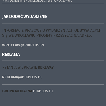
🇵🇱 DZIEŃ NIEPODLEGŁOŚCI WE WROCŁAWIU
JAK DODAĆ WYDARZENIE
INFORMACJE PRASOWE O WYDARZENIACH ODBYWAJĄCYCH
SIĘ WE WROCŁAWIU PROSIMY PRZESYŁAĆ NA ADRES:
WROCLAW@PIKPLUS.PL
REKLAMA
PYTANIA W SPRAWIE
REKLAMY:
REKLAMA@PIKPLUS.PL
GRUPA MEDIALNA
PIKPLUS.PL