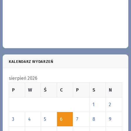
KALENDARZ WYDARZEŃ
sierpień 2026
P
W
Ś
C
P
S
N
1
2
3
4
5
6
7
8
9