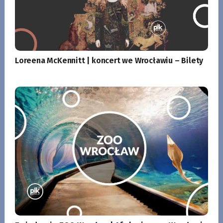
Loreena McKennitt | koncert we Wrocławiu – Bilety