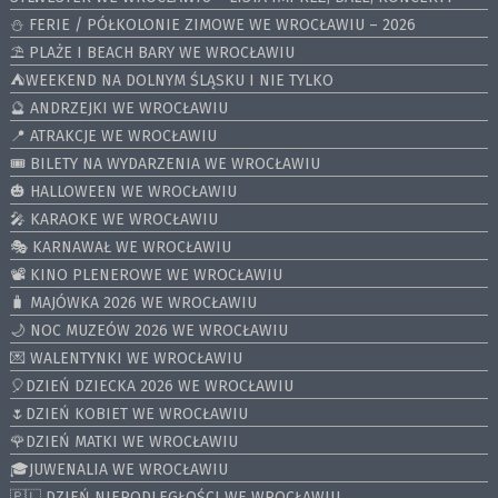
⛄️ FERIE / PÓŁKOLONIE ZIMOWE WE WROCŁAWIU – 2026
⛱️ PLAŻE I BEACH BARY WE WROCŁAWIU
⛺️WEEKEND NA DOLNYM ŚLĄSKU I NIE TYLKO
🔮 ANDRZEJKI WE WROCŁAWIU
📍 ATRAKCJE WE WROCŁAWIU
🎟️ BILETY NA WYDARZENIA WE WROCŁAWIU
🎃 HALLOWEEN WE WROCŁAWIU
🎤 KARAOKE WE WROCŁAWIU
🎭 KARNAWAŁ WE WROCŁAWIU
📽️ KINO PLENEROWE WE WROCŁAWIU
🧳 MAJÓWKA 2026 WE WROCŁAWIU
🌙 NOC MUZEÓW 2026 WE WROCŁAWIU
💌 WALENTYNKI WE WROCŁAWIU
🎈DZIEŃ DZIECKA 2026 WE WROCŁAWIU
🌷DZIEŃ KOBIET WE WROCŁAWIU
🌹DZIEŃ MATKI WE WROCŁAWIU
🎓JUWENALIA WE WROCŁAWIU
🇵🇱 DZIEŃ NIEPODLEGŁOŚCI WE WROCŁAWIU