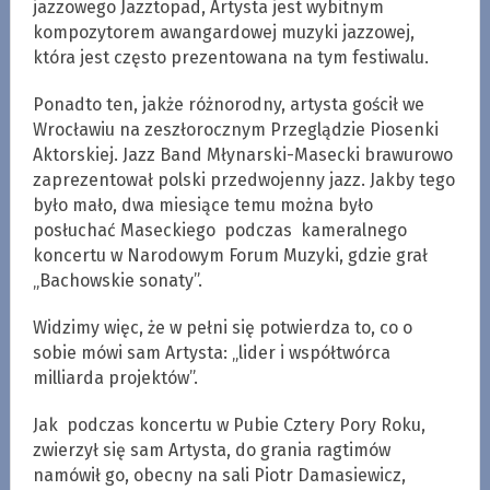
jazzowego Jazztopad, Artysta jest wybitnym
kompozytorem awangardowej muzyki jazzowej,
która jest często prezentowana na tym festiwalu.
Ponadto ten, jakże różnorodny, artysta gościł we
Wrocławiu na zeszłorocznym Przeglądzie Piosenki
Aktorskiej. Jazz Band Młynarski-Masecki brawurowo
zaprezentował polski przedwojenny jazz. Jakby tego
było mało, dwa miesiące temu można było
posłuchać Maseckiego podczas kameralnego
koncertu w Narodowym Forum Muzyki, gdzie grał
„Bachowskie sonaty”.
Widzimy więc, że w pełni się potwierdza to, co o
sobie mówi sam Artysta: „lider i współtwórca
milliarda projektów”.
Jak podczas koncertu w Pubie Cztery Pory Roku,
zwierzył się sam Artysta, do grania ragtimów
namówił go, obecny na sali Piotr Damasiewicz,