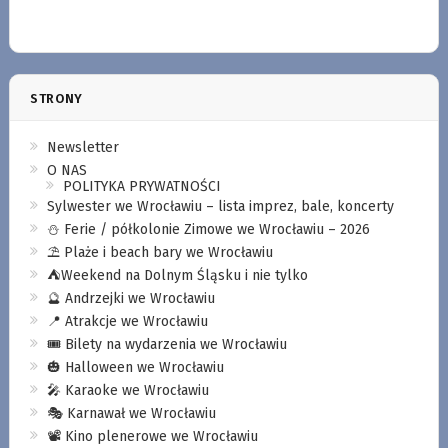
STRONY
Newsletter
O NAS
POLITYKA PRYWATNOŚCI
Sylwester we Wrocławiu – lista imprez, bale, koncerty
⛄️ Ferie / półkolonie Zimowe we Wrocławiu – 2026
⛱️ Plaże i beach bary we Wrocławiu
⛺️Weekend na Dolnym Śląsku i nie tylko
🔮 Andrzejki we Wrocławiu
📍 Atrakcje we Wrocławiu
🎟️ Bilety na wydarzenia we Wrocławiu
🎃 Halloween we Wrocławiu
🎤 Karaoke we Wrocławiu
🎭 Karnawał we Wrocławiu
📽️ Kino plenerowe we Wrocławiu