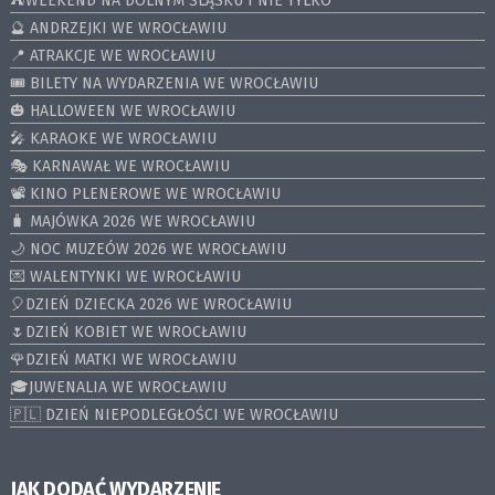
⛺️WEEKEND NA DOLNYM ŚLĄSKU I NIE TYLKO
🔮 ANDRZEJKI WE WROCŁAWIU
📍 ATRAKCJE WE WROCŁAWIU
🎟️ BILETY NA WYDARZENIA WE WROCŁAWIU
🎃 HALLOWEEN WE WROCŁAWIU
🎤 KARAOKE WE WROCŁAWIU
🎭 KARNAWAŁ WE WROCŁAWIU
📽️ KINO PLENEROWE WE WROCŁAWIU
🧳 MAJÓWKA 2026 WE WROCŁAWIU
🌙 NOC MUZEÓW 2026 WE WROCŁAWIU
💌 WALENTYNKI WE WROCŁAWIU
🎈DZIEŃ DZIECKA 2026 WE WROCŁAWIU
🌷DZIEŃ KOBIET WE WROCŁAWIU
🌹DZIEŃ MATKI WE WROCŁAWIU
🎓JUWENALIA WE WROCŁAWIU
🇵🇱 DZIEŃ NIEPODLEGŁOŚCI WE WROCŁAWIU
JAK DODAĆ WYDARZENIE