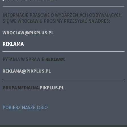
INFORMACJE PRASOWE O WYDARZENIACH ODBYWAJĄCYCH
SIĘ WE WROCŁAWIU PROSIMY PRZESYŁAĆ NA ADRES:
WROCLAW@PIKPLUS.PL
REKLAMA
PYTANIA W SPRAWIE
REKLAMY:
REKLAMA@PIKPLUS.PL
GRUPA MEDIALNA
PIKPLUS.PL
POBIERZ NASZE LOGO