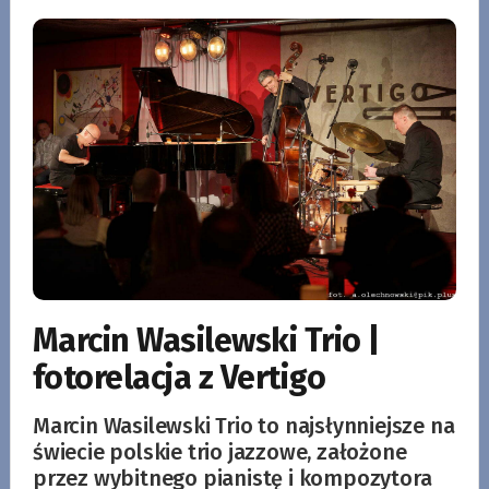
Marcin Wasilewski Trio |
fotorelacja z Vertigo
Marcin Wasilewski Trio to najsłynniejsze na
świecie polskie trio jazzowe, założone
przez wybitnego pianistę i kompozytora