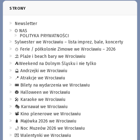
STRONY
Newsletter
O NAS
POLITYKA PRYWATNOŚCI
Sylwester we Wrocławiu – lista imprez, bale, koncerty
⛄️ Ferie / półkolonie Zimowe we Wrocławiu – 2026
⛱️ Plaże i beach bary we Wrocławiu
⛺️Weekend na Dolnym Śląsku i nie tylko
🔮 Andrzejki we Wrocławiu
📍 Atrakcje we Wrocławiu
🎟️ Bilety na wydarzenia we Wrocławiu
🎃 Halloween we Wrocławiu
🎤 Karaoke we Wrocławiu
🎭 Karnawał we Wrocławiu
📽️ Kino plenerowe we Wrocławiu
🧳 Majówka 2026 we Wrocławiu
🌙 Noc Muzeów 2026 we Wrocławiu
💌 Walentynki we Wrocławiu