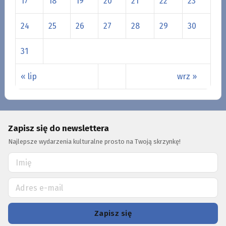
17
18
19
20
21
22
23
24
25
26
27
28
29
30
31
« lip
wrz »
Zapisz się do newslettera
Najlepsze wydarzenia kulturalne prosto na Twoją skrzynkę!
Zapisz się