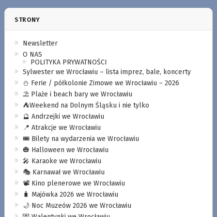
STRONY
Newsletter
O NAS
POLITYKA PRYWATNOŚCI
Sylwester we Wrocławiu – lista imprez, bale, koncerty
⛄️ Ferie / półkolonie Zimowe we Wrocławiu – 2026
⛱️ Plaże i beach bary we Wrocławiu
⛺️Weekend na Dolnym Śląsku i nie tylko
🔮 Andrzejki we Wrocławiu
📍 Atrakcje we Wrocławiu
🎟️ Bilety na wydarzenia we Wrocławiu
🎃 Halloween we Wrocławiu
🎤 Karaoke we Wrocławiu
🎭 Karnawał we Wrocławiu
📽️ Kino plenerowe we Wrocławiu
🧳 Majówka 2026 we Wrocławiu
🌙 Noc Muzeów 2026 we Wrocławiu
💌 Walentynki we Wrocławiu