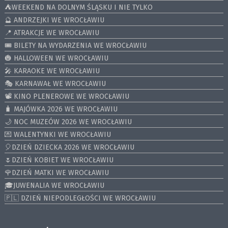
⛺️WEEKEND NA DOLNYM ŚLĄSKU I NIE TYLKO
🔮 ANDRZEJKI WE WROCŁAWIU
📍 ATRAKCJE WE WROCŁAWIU
🎟️ BILETY NA WYDARZENIA WE WROCŁAWIU
🎃 HALLOWEEN WE WROCŁAWIU
🎤 KARAOKE WE WROCŁAWIU
🎭 KARNAWAŁ WE WROCŁAWIU
📽️ KINO PLENEROWE WE WROCŁAWIU
🧳 MAJÓWKA 2026 WE WROCŁAWIU
🌙 NOC MUZEÓW 2026 WE WROCŁAWIU
💌 WALENTYNKI WE WROCŁAWIU
🎈DZIEŃ DZIECKA 2026 WE WROCŁAWIU
🌷DZIEŃ KOBIET WE WROCŁAWIU
🌹DZIEŃ MATKI WE WROCŁAWIU
🎓JUWENALIA WE WROCŁAWIU
🇵🇱 DZIEŃ NIEPODLEGŁOŚCI WE WROCŁAWIU