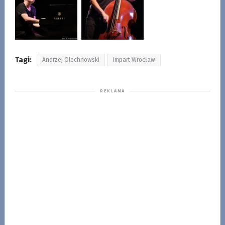
Tagi:
Andrzej Olechnowski
Impart Wrocław