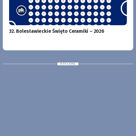
32. Bolesławieckie Święto Ceramiki – 2026