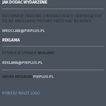
JAK DODAĆ WYDARZENIE
INFORMACJE PRASOWE O WYDARZENIACH ODBYWAJĄCYCH
SIĘ WE WROCŁAWIU PROSIMY PRZESYŁAĆ NA ADRES:
WROCLAW@PIKPLUS.PL
REKLAMA
PYTANIA W SPRAWIE
REKLAMY:
REKLAMA@PIKPLUS.PL
GRUPA MEDIALNA
PIKPLUS.PL
POBIERZ NASZE LOGO