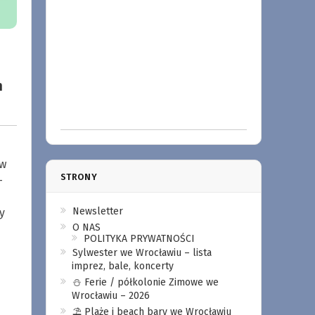
m
 w
STRONY
–
Newsletter
y
O NAS
POLITYKA PRYWATNOŚCI
Sylwester we Wrocławiu – lista
imprez, bale, koncerty
⛄️ Ferie / półkolonie Zimowe we
Wrocławiu – 2026
⛱️ Plaże i beach bary we Wrocławiu