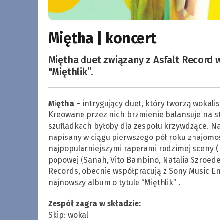
Miętha | koncert
Miętha duet związany z Asfalt Record
"Mięthlik”.
Miętha
– intrygujący duet, który tworzą wokal
Kreowane przez nich brzmienie balansuje na st
szufladkach byłoby dla zespołu krzywdzące. Na
napisany w ciągu pierwszego pół roku znajomośc
najpopularniejszymi raperami rodzimej sceny (Pa
popowej (Sanah, Vito Bambino, Natalia Szroeder)
Records, obecnie współpracują z Sony Music E
najnowszy album o tytule “Mięthlik” .
Zespół zagra w składzie:
Skip: wokal