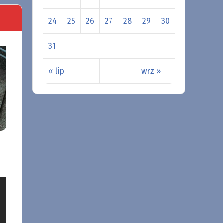
24
25
26
27
28
29
30
31
« lip
wrz »