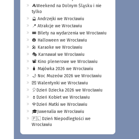
⛺️Weekend na Dolnym Śląsku i nie
tylko
🔮 Andrzejki we Wrocławiu
📍 Atrakcje we Wrocławiu
🎟️ Bilety na wydarzenia we Wrocławiu
🎃 Halloween we Wrocławiu
🎤 Karaoke we Wrocławiu
🎭 Karnawał we Wrocławiu
📽️ Kino plenerowe we Wrocławiu
🧳 Majówka 2026 we Wrocławiu
🌙 Noc Muzeów 2026 we Wrocławiu
💌 Walentynki we Wrocławiu
🎈Dzień Dziecka 2026 we Wrocławiu
🌷Dzień Kobiet we Wrocławiu
🌹Dzień Matki we Wrocławiu
🎓Juwenalia we Wrocławiu
🇵🇱 Dzień Niepodległości we
Wrocławiu