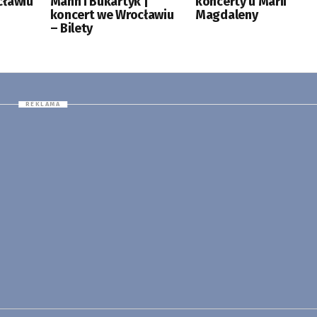
cławiu
Mann i Bukartyk |
koncerty u Marii
koncert we Wrocławiu
Magdaleny
– Bilety