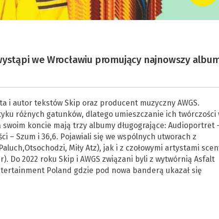
 wystąpi we Wrocławiu promujący najnowszy albu
ista i autor tekstów Skip oraz producent muzyczny AWGS.
yku różnych gatunków, dlatego umieszczanie ich twórczości
 swoim koncie mają trzy albumy długogrające: Audioportret 
i – Szum i 36,6. Pojawiali się we wspólnych utworach z
luch,Otsochodzi, Miły Atz), jak i z czołowymi artystami scen
. Do 2022 roku Skip i AWGS związani byli z wytwórnią Asfalt
ntertainment Poland gdzie pod nowa banderą ukazał się