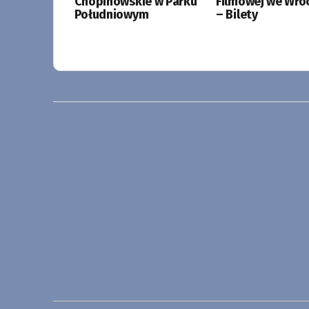
Chopinowskie w Parku
Filmowej we Wro
Południowym
– Bilety