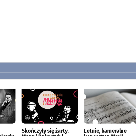
Skończyły się żarty.
Letnie, kameralne