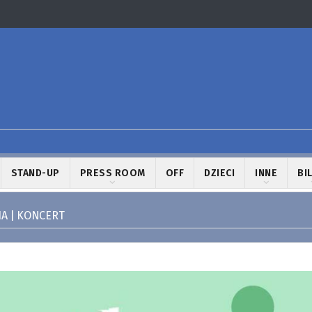
STAND-UP
PRESS ROOM
OFF
DZIECI
INNE
BI
A | KONCERT