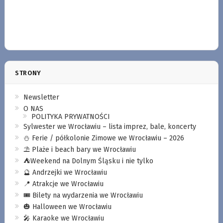
STRONY
Newsletter
O NAS
POLITYKA PRYWATNOŚCI
Sylwester we Wrocławiu – lista imprez, bale, koncerty
⛄️ Ferie / półkolonie Zimowe we Wrocławiu – 2026
⛱️ Plaże i beach bary we Wrocławiu
⛺️Weekend na Dolnym Śląsku i nie tylko
🔮 Andrzejki we Wrocławiu
📍 Atrakcje we Wrocławiu
🎟️ Bilety na wydarzenia we Wrocławiu
🎃 Halloween we Wrocławiu
🎤 Karaoke we Wrocławiu