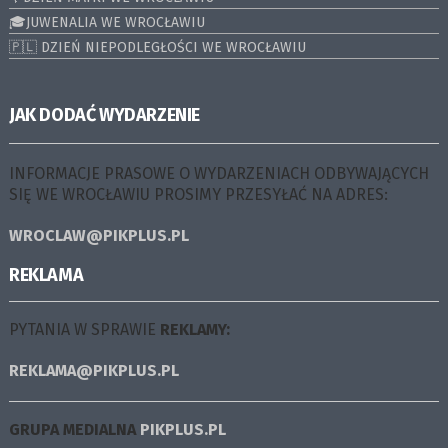
🎓JUWENALIA WE WROCŁAWIU
🇵🇱 DZIEŃ NIEPODLEGŁOŚCI WE WROCŁAWIU
JAK DODAĆ WYDARZENIE
INFORMACJE PRASOWE O WYDARZENIACH ODBYWAJĄCYCH
SIĘ WE WROCŁAWIU PROSIMY PRZESYŁAĆ NA ADRES:
WROCLAW@PIKPLUS.PL
REKLAMA
PYTANIA W SPRAWIE
REKLAMY:
REKLAMA@PIKPLUS.PL
GRUPA MEDIALNA
PIKPLUS.PL