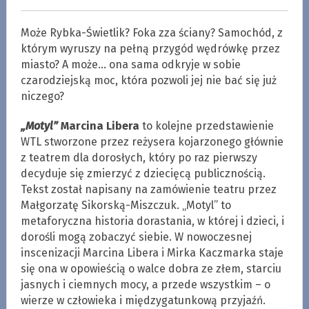
Może Rybka-Świetlik? Foka zza ściany? Samochód, z
którym wyruszy na pełną przygód wędrówkę przez
miasto? A może… ona sama odkryje w sobie
czarodziejską moc, która pozwoli jej nie bać się już
niczego?
„Motyl”
Marcina Libera
to kolejne przedstawienie
WTL stworzone przez reżysera kojarzonego głównie
z teatrem dla dorosłych, który po raz pierwszy
decyduje się zmierzyć z dziecięcą publicznością.
Tekst został napisany na zamówienie teatru przez
Małgorzatę Sikorską-Miszczuk. „Motyl” to
metaforyczna historia dorastania, w której i dzieci, i
dorośli mogą zobaczyć siebie. W nowoczesnej
inscenizacji Marcina Libera i Mirka Kaczmarka staje
się ona w opowieścią o walce dobra ze złem, starciu
jasnych i ciemnych mocy, a przede wszystkim – o
wierze w człowieka i międzygatunkową przyjaźń.