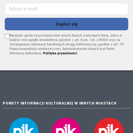
Zapisz się
Wyrażam zgodę na przetwarzanie moich danych osobowych (imię, adres e-
mail) w celu wysyłki newslettera zgodnie z art. 6 ust. 1 lit. a RODO oraz na
otrzymywanie informacji handlowych drogą elektroniczną zgodnie z art. 172
Prawa komunikacji elektronicznej. Administratorem danych jest Punkt
Informacji Kulturalnej.
Polityka prywatności
.
PUNKTY INFORMACJI KULTURALNEJ W INNYCH MIASTACH