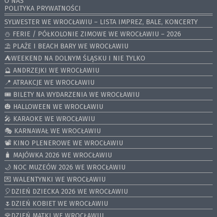
O NAS
POLITYKA PRYWATNOŚCI
SYLWESTER WE WROCŁAWIU – LISTA IMPREZ, BALE, KONCERTY
⛄️ FERIE / PÓŁKOLONIE ZIMOWE WE WROCŁAWIU – 2026
⛱️ PLAŻE I BEACH BARY WE WROCŁAWIU
⛺️WEEKEND NA DOLNYM ŚLĄSKU I NIE TYLKO
🔮 ANDRZEJKI WE WROCŁAWIU
📍 ATRAKCJE WE WROCŁAWIU
🎟️ BILETY NA WYDARZENIA WE WROCŁAWIU
🎃 HALLOWEEN WE WROCŁAWIU
🎤 KARAOKE WE WROCŁAWIU
🎭 KARNAWAŁ WE WROCŁAWIU
📽️ KINO PLENEROWE WE WROCŁAWIU
🧳 MAJÓWKA 2026 WE WROCŁAWIU
🌙 NOC MUZEÓW 2026 WE WROCŁAWIU
💌 WALENTYNKI WE WROCŁAWIU
🎈DZIEŃ DZIECKA 2026 WE WROCŁAWIU
🌷DZIEŃ KOBIET WE WROCŁAWIU
🌹DZIEŃ MATKI WE WROCŁAWIU