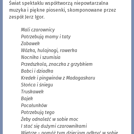
Świat spektaklu współtworzą niepowtarzalna
muzyka i piękne piosenki, skomponowane przez
zespół Jerz Igor.
Mali czarownicy
Potrzebują mamy i taty
Zabawek
Wózka, hulajnogi, rowerka
Nocnika i szumisia
Przedszkola, znaczka z grzybkiem
Babci i dziadka
Kredek i pingwinów z Madagaskaru
Słońca i śniegu
Truskawek
Bajek
Pocałunków
Potrzebują tego
Żeby odnaleźć w sobie moc
I stać się dużymi czarownikami
Wietrze – pomóż tym dzieciom odkryć w sobie