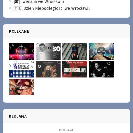
🎓Juwenalia we Wrocławiu
🇵🇱 Dzień Niepodległości we Wrocławiu
POLECANE
REKLAMA