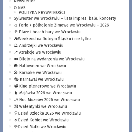
Newsletter
O NAS
POLITYKA PRYWATNOŚCI
Sylwester we Wrocławiu – lista imprez, bale, koncerty
⛄️ Ferie / półkolonie Zimowe we Wrocławiu – 2026
⛱️ Plaże i beach bary we Wrocławiu
⛺️Weekend na Dolnym Śląsku i nie tylko
🔮 Andrzejki we Wrocławiu
📍 Atrakcje we Wrocławiu
🎟️ Bilety na wydarzenia we Wrocławiu
🎃 Halloween we Wrocławiu
🎤 Karaoke we Wrocławiu
🎭 Karnawał we Wrocławiu
📽️ Kino plenerowe we Wrocławiu
🧳 Majówka 2026 we Wrocławiu
🌙 Noc Muzeów 2026 we Wrocławiu
💌 Walentynki we Wrocławiu
🎈Dzień Dziecka 2026 we Wrocławiu
🌷Dzień Kobiet we Wrocławiu
🌹Dzień Matki we Wrocławiu