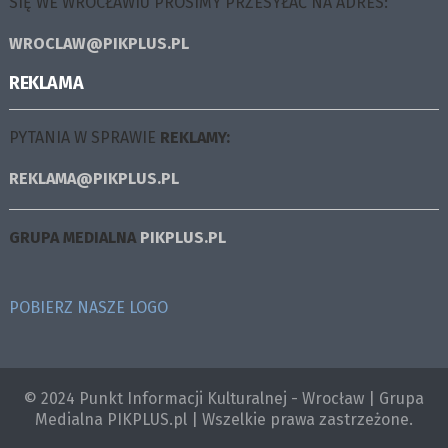
SIĘ WE WROCŁAWIU PROSIMY PRZESYŁAĆ NA ADRES:
WROCLAW@PIKPLUS.PL
REKLAMA
PYTANIA W SPRAWIE
REKLAMY:
REKLAMA@PIKPLUS.PL
GRUPA MEDIALNA
PIKPLUS.PL
POBIERZ NASZE LOGO
© 2024 Punkt Informacji Kulturalnej - Wrocław | Grupa
Medialna PIKPLUS.pl | Wszelkie prawa zastrzeżone.