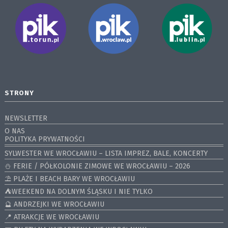
STRONY
NEWSLETTER
O NAS
POLITYKA PRYWATNOŚCI
SYLWESTER WE WROCŁAWIU – LISTA IMPREZ, BALE, KONCERTY
⛄️ FERIE / PÓŁKOLONIE ZIMOWE WE WROCŁAWIU – 2026
⛱️ PLAŻE I BEACH BARY WE WROCŁAWIU
⛺️WEEKEND NA DOLNYM ŚLĄSKU I NIE TYLKO
🔮 ANDRZEJKI WE WROCŁAWIU
📍 ATRAKCJE WE WROCŁAWIU