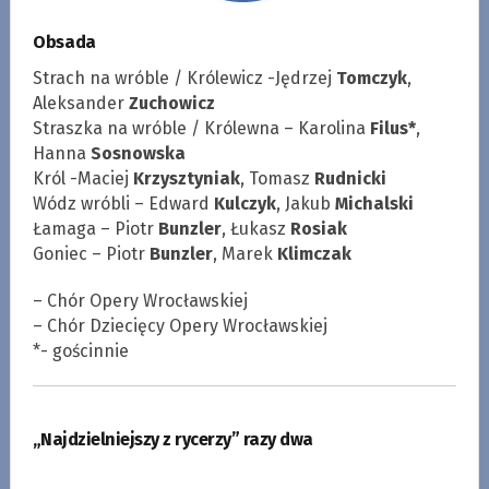
Obsada
Strach na wróble / Królewicz
-Jędrzej
Tomczyk
,
Aleksander
Zuchowicz
Straszka na wróble / Królewna
– Karolina
Filus*
,
Hanna
Sosnowska
Król
-Maciej
Krzysztyniak
, Tomasz
Rudnicki
Wódz wróbli
– Edward
Kulczyk
, Jakub
Michalski
Łamaga
– Piotr
Bunzler
, Łukasz
Rosiak
Goniec
– Piotr
Bunzler
, Marek
Klimczak
– Chór Opery Wrocławskiej
– Chór Dziecięcy Opery Wrocławskiej
*- gościnnie
„Najdzielniejszy z rycerzy” razy dwa