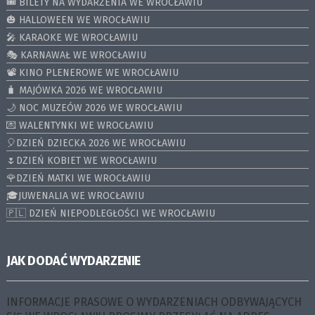
🎟️ BILETY NA WYDARZENIA WE WROCŁAWIU
🎃 HALLOWEEN WE WROCŁAWIU
🎤 KARAOKE WE WROCŁAWIU
🎭 KARNAWAŁ WE WROCŁAWIU
📽️ KINO PLENEROWE WE WROCŁAWIU
🧳 MAJÓWKA 2026 WE WROCŁAWIU
🌙 NOC MUZEÓW 2026 WE WROCŁAWIU
💌 WALENTYNKI WE WROCŁAWIU
🎈DZIEŃ DZIECKA 2026 WE WROCŁAWIU
🌷DZIEŃ KOBIET WE WROCŁAWIU
🌹DZIEŃ MATKI WE WROCŁAWIU
🎓JUWENALIA WE WROCŁAWIU
🇵🇱 DZIEŃ NIEPODLEGŁOŚCI WE WROCŁAWIU
JAK DODAĆ WYDARZENIE
INFORMACJE PRASOWE O WYDARZENIACH ODBYWAJĄCYCH