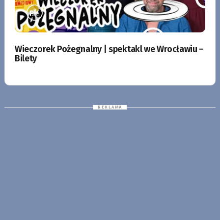
Wieczorek Pożegnalny | spektakl we Wrocławiu –
Bilety