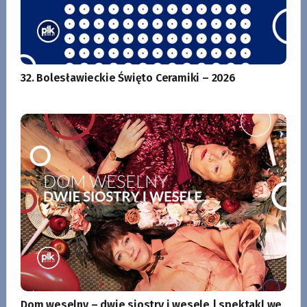
32. Bolesławieckie Święto Ceramiki – 2026
Dom weselny – dwie siostry i wesele | spektakl we