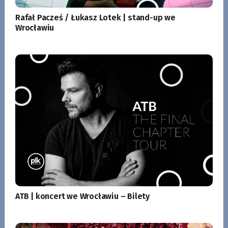
Rafał Pacześ / Łukasz Lotek | stand-up we
Wrocławiu
ATB | koncert we Wrocławiu – Bilety