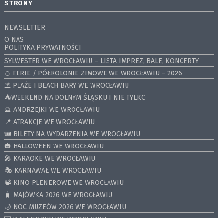
STRONY
NEWSLETTER
O NAS
POLITYKA PRYWATNOŚCI
SYLWESTER WE WROCŁAWIU – LISTA IMPREZ, BALE, KONCERTY
⛄️ FERIE / PÓŁKOLONIE ZIMOWE WE WROCŁAWIU – 2026
⛱️ PLAŻE I BEACH BARY WE WROCŁAWIU
⛺️WEEKEND NA DOLNYM ŚLĄSKU I NIE TYLKO
🔮 ANDRZEJKI WE WROCŁAWIU
📍 ATRAKCJE WE WROCŁAWIU
🎟️ BILETY NA WYDARZENIA WE WROCŁAWIU
🎃 HALLOWEEN WE WROCŁAWIU
🎤 KARAOKE WE WROCŁAWIU
🎭 KARNAWAŁ WE WROCŁAWIU
📽️ KINO PLENEROWE WE WROCŁAWIU
🧳 MAJÓWKA 2026 WE WROCŁAWIU
🌙 NOC MUZEÓW 2026 WE WROCŁAWIU