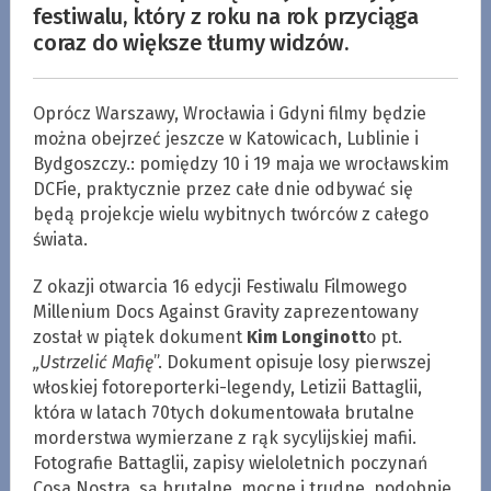
festiwalu, który z roku na rok przyciąga
coraz do większe tłumy widzów.
Oprócz Warszawy, Wrocławia i Gdyni filmy będzie
można obejrzeć jeszcze w Katowicach, Lublinie i
Bydgoszczy.: pomiędzy 10 i 19 maja we wrocławskim
DCFie, praktycznie przez całe dnie odbywać się
będą projekcje wielu wybitnych twórców z całego
świata.
Z okazji otwarcia 16 edycji Festiwalu Filmowego
Millenium Docs Against Gravity zaprezentowany
został w piątek dokument
Kim Longinott
o pt.
„Ustrzelić Mafię
”. Dokument opisuje losy pierwszej
włoskiej fotoreporterki-legendy, Letizii Battaglii,
która w latach 70tych dokumentowała brutalne
morderstwa wymierzane z rąk sycylijskiej mafii.
Fotografie Battaglii, zapisy wieloletnich poczynań
Cosa Nostra, są brutalne, mocne i trudne, podobnie