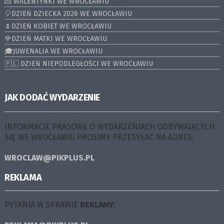
💌 WALENTYNKI WE WROCŁAWIU
🎈DZIEŃ DZIECKA 2026 WE WROCŁAWIU
🌷DZIEŃ KOBIET WE WROCŁAWIU
🌹DZIEŃ MATKI WE WROCŁAWIU
🎓JUWENALIA WE WROCŁAWIU
🇵🇱 DZIEŃ NIEPODLEGŁOŚCI WE WROCŁAWIU
JAK DODAĆ WYDARZENIE
INFORMACJE PRASOWE O WYDARZENIACH ODBYWAJĄCYCH
SIĘ WE WROCŁAWIU PROSIMY PRZESYŁAĆ NA ADRES:
WROCLAW@PIKPLUS.PL
REKLAMA
PYTANIA W SPRAWIE
REKLAMY: