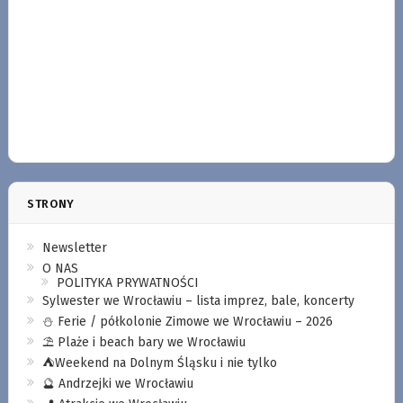
STRONY
Newsletter
O NAS
POLITYKA PRYWATNOŚCI
Sylwester we Wrocławiu – lista imprez, bale, koncerty
⛄️ Ferie / półkolonie Zimowe we Wrocławiu – 2026
⛱️ Plaże i beach bary we Wrocławiu
⛺️Weekend na Dolnym Śląsku i nie tylko
🔮 Andrzejki we Wrocławiu