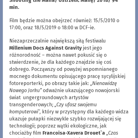
Shooting the Mafia/ Ustrzelić Mafię/ 2018/ 94
min.
Film będzie można obejrzeć również: 15/5/2010 o
17:00, oraz 18/5/2019 o 18:00 w DCF-ie.
Niezaprzeczalnie największą siłą festiwalu
Millenium Docs Against Gravity
jest jego
różnorodność – można nawet pokusić się o
stwierdzenie, że dla każdego znajdzie się coś
dobrego. Począwszy od powyżej wspomnianego
mocnego dokumentu opisującego pracę sycylijskiej
fotoreporterki, po obrazy takie jak:
„Nienawidzę
Nowego Jorku”
odważnie ukazującego nowojorski
świat ungergroundowych artystów
transgenderowych;
„Czy ufasz swojemu
komputerowi
”, który w przystępny dla każdego widza
ukazuje pułapki niezwykle szybko rozwijającej się
technologii; poprzez wątki ekologiczne, jak
chociażby film
Francoisa-Xavera Drouet`a
„Czas