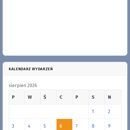
KALENDARZ WYDARZEŃ
sierpień 2026
P
W
Ś
C
P
S
N
1
2
3
4
5
6
7
8
9