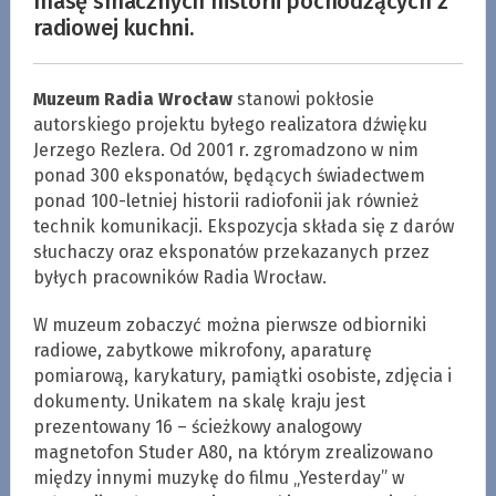
masę smacznych historii pochodzących z
radiowej kuchni.
Muzeum Radia Wrocław
stanowi pokłosie
autorskiego projektu byłego realizatora dźwięku
Jerzego Rezlera. Od 2001 r. zgromadzono w nim
ponad 300 eksponatów, będących świadectwem
ponad 100-letniej historii radiofonii jak również
technik komunikacji. Ekspozycja składa się z darów
słuchaczy oraz eksponatów przekazanych przez
byłych pracowników Radia Wrocław.
W muzeum zobaczyć można pierwsze odbiorniki
radiowe, zabytkowe mikrofony, aparaturę
pomiarową, karykatury, pamiątki osobiste, zdjęcia i
dokumenty. Unikatem na skalę kraju jest
prezentowany 16 – ścieżkowy analogowy
magnetofon Studer A80, na którym zrealizowano
między innymi muzykę do filmu „Yesterday” w