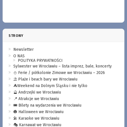
STRONY
Newsletter
O NAS
POLITYKA PRYWATNOŚCI
Sylwester we Wrocławiu – lista imprez, bale, koncerty
⛄️ Ferie / półkolonie Zimowe we Wrocławiu – 2026
⛱️ Plaże i beach bary we Wrocławiu
⛺️Weekend na Dolnym Śląsku i nie tylko
🔮 Andrzejki we Wrocławiu
📍 Atrakcje we Wrocławiu
🎟️ Bilety na wydarzenia we Wrocławiu
🎃 Halloween we Wrocławiu
🎤 Karaoke we Wrocławiu
🎭 Karnawał we Wrocławiu