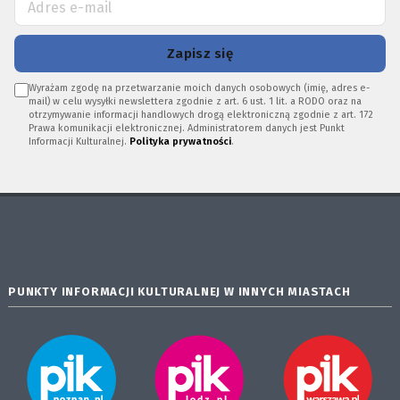
Zapisz się
Wyrażam zgodę na przetwarzanie moich danych osobowych (imię, adres e-
mail) w celu wysyłki newslettera zgodnie z art. 6 ust. 1 lit. a RODO oraz na
otrzymywanie informacji handlowych drogą elektroniczną zgodnie z art. 172
Prawa komunikacji elektronicznej. Administratorem danych jest Punkt
Informacji Kulturalnej.
Polityka prywatności
.
PUNKTY INFORMACJI KULTURALNEJ W INNYCH MIASTACH