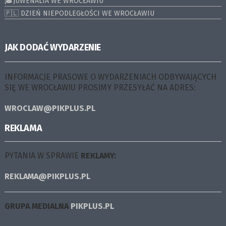
🎓JUWENALIA WE WROCŁAWIU
🇵🇱 DZIEŃ NIEPODLEGŁOŚCI WE WROCŁAWIU
JAK DODAĆ WYDARZENIE
INFORMACJE PRASOWE O WYDARZENIACH ODBYWAJĄCYCH
SIĘ WE WROCŁAWIU PROSIMY PRZESYŁAĆ NA ADRES:
WROCLAW@PIKPLUS.PL
REKLAMA
PYTANIA W SPRAWIE
REKLAMY:
REKLAMA@PIKPLUS.PL
GRUPA MEDIALNA
PIKPLUS.PL