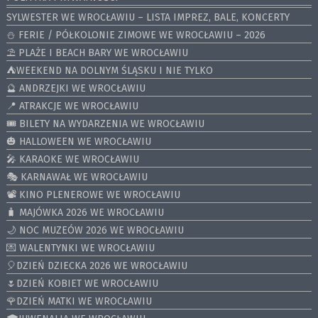
SYLWESTER WE WROCŁAWIU – LISTA IMPREZ, BALE, KONCERTY
⛄️ FERIE / PÓŁKOLONIE ZIMOWE WE WROCŁAWIU – 2026
⛱️ PLAŻE I BEACH BARY WE WROCŁAWIU
⛺️WEEKEND NA DOLNYM ŚLĄSKU I NIE TYLKO
🔮 ANDRZEJKI WE WROCŁAWIU
📍 ATRAKCJE WE WROCŁAWIU
🎟️ BILETY NA WYDARZENIA WE WROCŁAWIU
🎃 HALLOWEEN WE WROCŁAWIU
🎤 KARAOKE WE WROCŁAWIU
🎭 KARNAWAŁ WE WROCŁAWIU
📽️ KINO PLENEROWE WE WROCŁAWIU
🧳 MAJÓWKA 2026 WE WROCŁAWIU
🌙 NOC MUZEÓW 2026 WE WROCŁAWIU
💌 WALENTYNKI WE WROCŁAWIU
🎈DZIEŃ DZIECKA 2026 WE WROCŁAWIU
🌷DZIEŃ KOBIET WE WROCŁAWIU
🌹DZIEŃ MATKI WE WROCŁAWIU