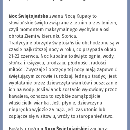
Noc Świętojańska
zwana Nocą Kupały to
słowiańskie święto związane z letnim przesileniem,
czyli momentem maksymalnego wychylenia osi
obrotu Ziemi w kierunku Słońca.
Tradycyjne obrzędy świętojańskie obchodzone są w
czasie najkrótszej nocy w roku, co przypada około
21-22 czerwca. Noc kupalna to święto ognia, wody,
słońca i księżyca, urodzaju, płodności, radości i
miłości. Zwyczaje i obrzędy tej nocy mają zapewnić
świętującym zdrowie i urodzaj. Jedną z tradycji jest
wyplatanie przez dziewczęta wianków i puszczanie
ich na wodę. Jeśli wianek zostanie wyłowiony przez
kawalera, oznacza to szybkie zamążpójście
właścicielki wianka . Jeśli płynie, dziewczyna
nieprędko wyjdzie za mąż. Jeśli zaś utonie lub
zaplącze się w sitowiu, wróży to staropanieństwo.
Bogaty program
Nocy Świętojańskiej
zachęca