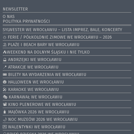
NEWSLETTER
O NAS
POLITYKA PRYWATNOŚCI
SYLWESTER WE WROCŁAWIU – LISTA IMPREZ, BALE, KONCERTY
⛄️ FERIE / PÓŁKOLONIE ZIMOWE WE WROCŁAWIU – 2026
⛱️ PLAŻE I BEACH BARY WE WROCŁAWIU
⛺️WEEKEND NA DOLNYM ŚLĄSKU I NIE TYLKO
🔮 ANDRZEJKI WE WROCŁAWIU
📍 ATRAKCJE WE WROCŁAWIU
🎟️ BILETY NA WYDARZENIA WE WROCŁAWIU
🎃 HALLOWEEN WE WROCŁAWIU
🎤 KARAOKE WE WROCŁAWIU
🎭 KARNAWAŁ WE WROCŁAWIU
📽️ KINO PLENEROWE WE WROCŁAWIU
🧳 MAJÓWKA 2026 WE WROCŁAWIU
🌙 NOC MUZEÓW 2026 WE WROCŁAWIU
💌 WALENTYNKI WE WROCŁAWIU