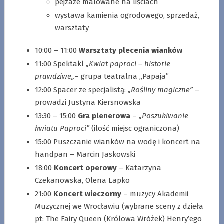
pejzaże malowane na liściach
wystawa kamienia ogrodowego, sprzedaż,
warsztaty
10:00 – 11:00
Warsztaty plecenia wianków
11:00 Spektakl
„Kwiat paproci – historie
prawdziwe„
– grupa teatralna „Papaja”
12:00 Spacer ze specjalistą:
„Rośliny magiczne”
–
prowadzi Justyna Kiersnowska
13:30 – 15:00
Gra plenerowa
–
„Poszukiwanie
kwiatu Paproci”
(ilość miejsc ograniczona)
15:00 Puszczanie wianków na wodę i koncert na
handpan – Marcin Jaskowski
18:00
Koncert operowy
– Katarzyna
Czekanowska, Olena Lapko
21:00
Koncert wieczorny
– muzycy Akademii
Muzycznej we Wrocławiu (wybrane sceny z dzieła
pt: The Fairy Queen (Królowa Wróżek) Henry’ego