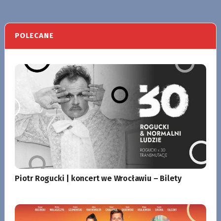
POLECANE
Piotr Rogucki | koncert we Wrocławiu – Bilety