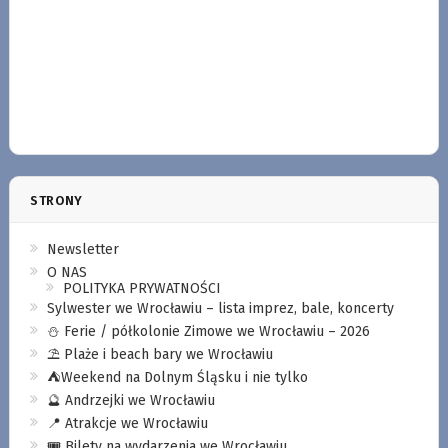
STRONY
Newsletter
O NAS
POLITYKA PRYWATNOŚCI
Sylwester we Wrocławiu – lista imprez, bale, koncerty
⛄️ Ferie / półkolonie Zimowe we Wrocławiu – 2026
⛱️ Plaże i beach bary we Wrocławiu
⛺️Weekend na Dolnym Śląsku i nie tylko
🔮 Andrzejki we Wrocławiu
📍 Atrakcje we Wrocławiu
🎟️ Bilety na wydarzenia we Wrocławiu