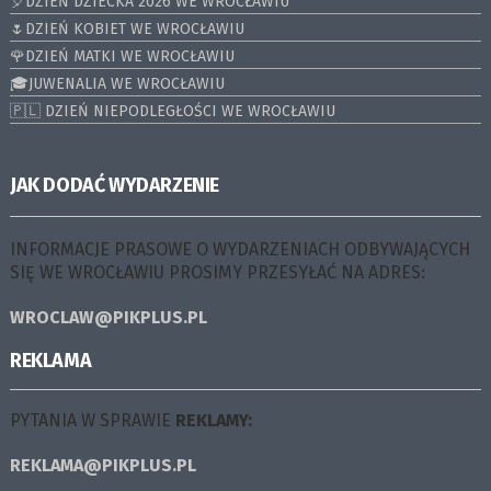
🎈DZIEŃ DZIECKA 2026 WE WROCŁAWIU
🌷DZIEŃ KOBIET WE WROCŁAWIU
🌹DZIEŃ MATKI WE WROCŁAWIU
🎓JUWENALIA WE WROCŁAWIU
🇵🇱 DZIEŃ NIEPODLEGŁOŚCI WE WROCŁAWIU
JAK DODAĆ WYDARZENIE
INFORMACJE PRASOWE O WYDARZENIACH ODBYWAJĄCYCH
SIĘ WE WROCŁAWIU PROSIMY PRZESYŁAĆ NA ADRES:
WROCLAW@PIKPLUS.PL
REKLAMA
PYTANIA W SPRAWIE
REKLAMY:
REKLAMA@PIKPLUS.PL