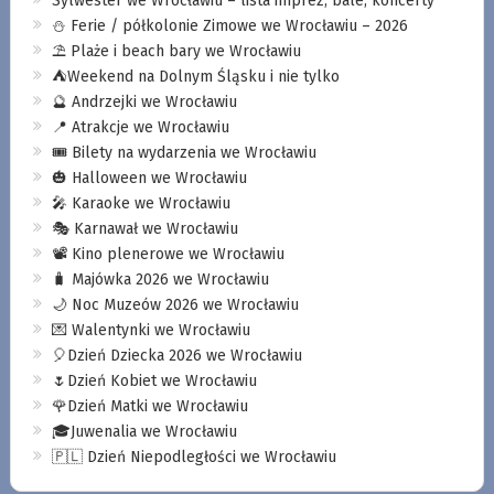
Sylwester we Wrocławiu – lista imprez, bale, koncerty
⛄️ Ferie / półkolonie Zimowe we Wrocławiu – 2026
⛱️ Plaże i beach bary we Wrocławiu
⛺️Weekend na Dolnym Śląsku i nie tylko
🔮 Andrzejki we Wrocławiu
📍 Atrakcje we Wrocławiu
🎟️ Bilety na wydarzenia we Wrocławiu
🎃 Halloween we Wrocławiu
🎤 Karaoke we Wrocławiu
🎭 Karnawał we Wrocławiu
📽️ Kino plenerowe we Wrocławiu
🧳 Majówka 2026 we Wrocławiu
🌙 Noc Muzeów 2026 we Wrocławiu
💌 Walentynki we Wrocławiu
🎈Dzień Dziecka 2026 we Wrocławiu
🌷Dzień Kobiet we Wrocławiu
🌹Dzień Matki we Wrocławiu
🎓Juwenalia we Wrocławiu
🇵🇱 Dzień Niepodległości we Wrocławiu