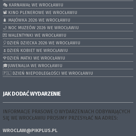
🎭 KARNAWAŁ WE WROCŁAWIU
📽️ KINO PLENEROWE WE WROCŁAWIU
🧳 MAJÓWKA 2026 WE WROCŁAWIU
🌙 NOC MUZEÓW 2026 WE WROCŁAWIU
💌 WALENTYNKI WE WROCŁAWIU
🎈DZIEŃ DZIECKA 2026 WE WROCŁAWIU
🌷DZIEŃ KOBIET WE WROCŁAWIU
🌹DZIEŃ MATKI WE WROCŁAWIU
🎓JUWENALIA WE WROCŁAWIU
🇵🇱 DZIEŃ NIEPODLEGŁOŚCI WE WROCŁAWIU
JAK DODAĆ WYDARZENIE
INFORMACJE PRASOWE O WYDARZENIACH ODBYWAJĄCYCH
SIĘ WE WROCŁAWIU PROSIMY PRZESYŁAĆ NA ADRES:
WROCLAW@PIKPLUS.PL