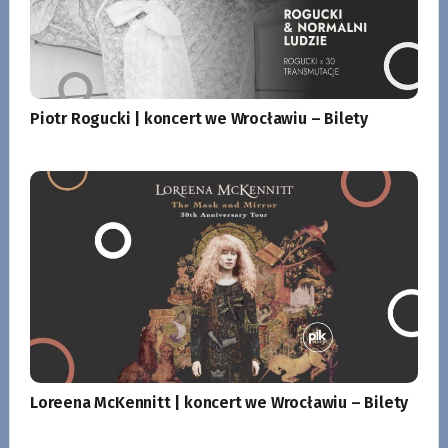
Piotr Rogucki | koncert we Wrocławiu – Bilety
Loreena McKennitt | koncert we Wrocławiu – Bilety