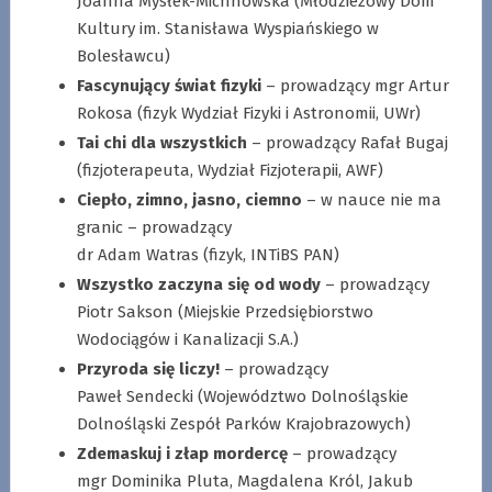
Joanna Mysłek-Michnowska (Młodzieżowy Dom
Kultury im. Stanisława Wyspiańskiego w
Bolesławcu)
Fascynujący świat fizyki
– prowadzący mgr Artur
Rokosa (fizyk Wydział Fizyki i Astronomii, UWr)
Tai chi dla wszystkich
– prowadzący Rafał Bugaj
(fizjoterapeuta, Wydział Fizjoterapii, AWF)
Ciepło, zimno, jasno, ciemno
– w nauce nie ma
granic – prowadzący
dr Adam Watras (fizyk, INTiBS PAN)
Wszystko zaczyna się od wody
– prowadzący
Piotr Sakson (Miejskie Przedsiębiorstwo
Wodociągów i Kanalizacji S.A.)
Przyroda się liczy!
– prowadzący
Paweł Sendecki (Województwo Dolnośląskie
Dolnośląski Zespół Parków Krajobrazowych)
Zdemaskuj i złap mordercę
– prowadzący
mgr Dominika Pluta, Magdalena Król, Jakub