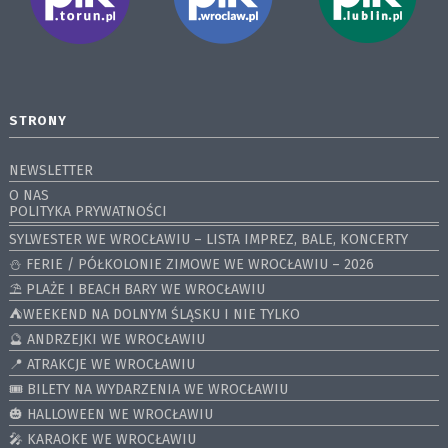
STRONY
NEWSLETTER
O NAS
POLITYKA PRYWATNOŚCI
SYLWESTER WE WROCŁAWIU – LISTA IMPREZ, BALE, KONCERTY
⛄️ FERIE / PÓŁKOLONIE ZIMOWE WE WROCŁAWIU – 2026
⛱️ PLAŻE I BEACH BARY WE WROCŁAWIU
⛺️WEEKEND NA DOLNYM ŚLĄSKU I NIE TYLKO
🔮 ANDRZEJKI WE WROCŁAWIU
📍 ATRAKCJE WE WROCŁAWIU
🎟️ BILETY NA WYDARZENIA WE WROCŁAWIU
🎃 HALLOWEEN WE WROCŁAWIU
🎤 KARAOKE WE WROCŁAWIU