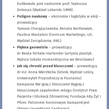
Kulikowski, pod nadzorem prof. Tadeusza
Dobosza (Wydział Lekarski, UMW)
Poligon naukowy
– ekonomia i logistyka w akcji –
prowadzący
Tamara Chorążyczewska, Renata Bartkowiak,
Paulina Mastalerz (Centrum Marketingu, UE;
Wydział Zarządzania, AWL)
Piękna geometria
– prowadzący
dr Beata Fertała-Harlender (artysta plastyk,
Wyższa Szkoła Humanistyczna we Wrocławiu)
Jak się chronić przed kleszczami
– prowadzący
dr inż. Anna Wierzbicka (leśnik, Wydział Leśny,
Uniwersytet Przyrodniczy w Poznaniu)
Kampania Nie igraj z kleszczem! Wygraj z
kleszczowym zapaleniem mózgu (Instytut Praw
Pacjenta i Edukacji Zdrowotnej, Fundacja Aby Żyć i
Pfizer. Patronem honorowym kampanii jest
Główny Inspektorat Sanitarny)