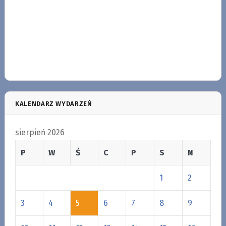
KALENDARZ WYDARZEŃ
sierpień 2026
P
W
Ś
C
P
S
N
1
2
3
4
5
6
7
8
9