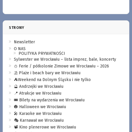
STRONY
Newsletter
O NAS
POLITYKA PRYWATNOŚCI
Sylwester we Wrocławiu – lista imprez, bale, koncerty
⛄️ Ferie / półkolonie Zimowe we Wrocławiu – 2026
⛱️ Plaże i beach bary we Wrocławiu
⛺️Weekend na Dolnym Śląsku i nie tylko
🔮 Andrzejki we Wrocławiu
📍 Atrakcje we Wrocławiu
🎟️ Bilety na wydarzenia we Wrocławiu
🎃 Halloween we Wrocławiu
🎤 Karaoke we Wrocławiu
🎭 Karnawał we Wrocławiu
📽️ Kino plenerowe we Wrocławiu