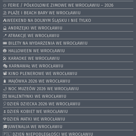
⛄️ FERIE / PÓŁKOLONIE ZIMOWE WE WROCŁAWIU – 2026
⛱️ PLAŻE I BEACH BARY WE WROCŁAWIU
⛺️WEEKEND NA DOLNYM ŚLĄSKU I NIE TYLKO
🔮 ANDRZEJKI WE WROCŁAWIU
📍 ATRAKCJE WE WROCŁAWIU
🎟️ BILETY NA WYDARZENIA WE WROCŁAWIU
🎃 HALLOWEEN WE WROCŁAWIU
🎤 KARAOKE WE WROCŁAWIU
🎭 KARNAWAŁ WE WROCŁAWIU
📽️ KINO PLENEROWE WE WROCŁAWIU
🧳 MAJÓWKA 2026 WE WROCŁAWIU
🌙 NOC MUZEÓW 2026 WE WROCŁAWIU
💌 WALENTYNKI WE WROCŁAWIU
🎈DZIEŃ DZIECKA 2026 WE WROCŁAWIU
🌷DZIEŃ KOBIET WE WROCŁAWIU
🌹DZIEŃ MATKI WE WROCŁAWIU
🎓JUWENALIA WE WROCŁAWIU
🇵🇱 DZIEŃ NIEPODLEGŁOŚCI WE WROCŁAWIU