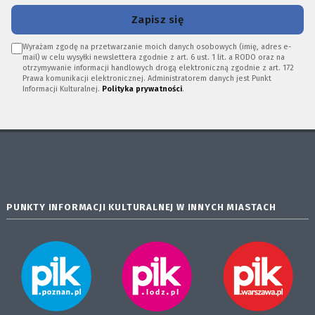
Zapisz się
Wyrażam zgodę na przetwarzanie moich danych osobowych (imię, adres e-
mail) w celu wysyłki newslettera zgodnie z art. 6 ust. 1 lit. a RODO oraz na
otrzymywanie informacji handlowych drogą elektroniczną zgodnie z art. 172
Prawa komunikacji elektronicznej. Administratorem danych jest Punkt
Informacji Kulturalnej.
Polityka prywatności
.
PUNKTY INFORMACJI KULTURALNEJ W INNYCH MIASTACH