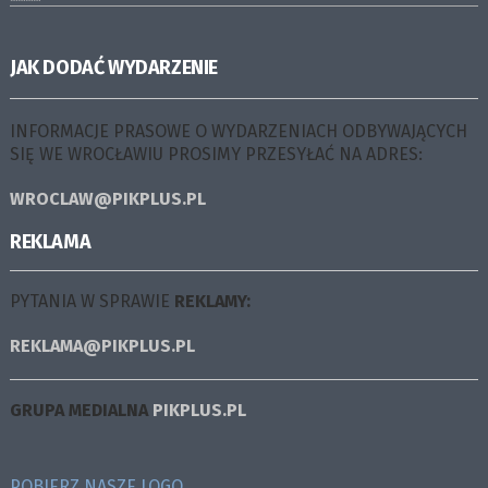
JAK DODAĆ WYDARZENIE
INFORMACJE PRASOWE O WYDARZENIACH ODBYWAJĄCYCH
SIĘ WE WROCŁAWIU PROSIMY PRZESYŁAĆ NA ADRES:
WROCLAW@PIKPLUS.PL
REKLAMA
PYTANIA W SPRAWIE
REKLAMY:
REKLAMA@PIKPLUS.PL
GRUPA MEDIALNA
PIKPLUS.PL
POBIERZ NASZE LOGO