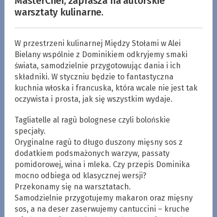
MasterChef, zaprasza na autorskie
warsztaty kulinarne.
W przestrzeni kulinarnej Między Stołami w Alei
Bielany wspólnie z Dominikiem odkryjemy smaki
świata, samodzielnie przygotowując dania i ich
składniki. W styczniu będzie to fantastyczna
kuchnia włoska i francuska, która wcale nie jest tak
oczywista i prosta, jak się wszystkim wydaje.
Tagliatelle al ragù bolognese czyli bolońskie
specjały.
Oryginalne ragù to długo duszony mięsny sos z
dodatkiem podsmażonych warzyw, passaty
pomidorowej, wina i mleka. Czy przepis Dominika
mocno odbiega od klasycznej wersji?
Przekonamy się na warsztatach.
Samodzielnie przygotujemy makaron oraz mięsny
sos, a na deser zaserwujemy cantuccini – kruche