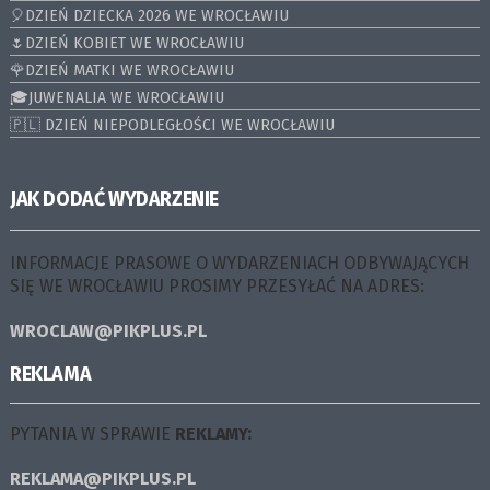
🎈DZIEŃ DZIECKA 2026 WE WROCŁAWIU
🌷DZIEŃ KOBIET WE WROCŁAWIU
🌹DZIEŃ MATKI WE WROCŁAWIU
🎓JUWENALIA WE WROCŁAWIU
🇵🇱 DZIEŃ NIEPODLEGŁOŚCI WE WROCŁAWIU
JAK DODAĆ WYDARZENIE
INFORMACJE PRASOWE O WYDARZENIACH ODBYWAJĄCYCH
SIĘ WE WROCŁAWIU PROSIMY PRZESYŁAĆ NA ADRES:
WROCLAW@PIKPLUS.PL
REKLAMA
PYTANIA W SPRAWIE
REKLAMY:
REKLAMA@PIKPLUS.PL