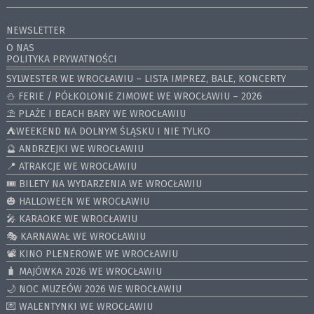
NEWSLETTER
O NAS
POLITYKA PRYWATNOŚCI
SYLWESTER WE WROCŁAWIU – LISTA IMPREZ, BALE, KONCERTY
⛄️ FERIE / PÓŁKOLONIE ZIMOWE WE WROCŁAWIU – 2026
⛱️ PLAŻE I BEACH BARY WE WROCŁAWIU
⛺️WEEKEND NA DOLNYM ŚLĄSKU I NIE TYLKO
🔮 ANDRZEJKI WE WROCŁAWIU
📍 ATRAKCJE WE WROCŁAWIU
🎟️ BILETY NA WYDARZENIA WE WROCŁAWIU
🎃 HALLOWEEN WE WROCŁAWIU
🎤 KARAOKE WE WROCŁAWIU
🎭 KARNAWAŁ WE WROCŁAWIU
📽️ KINO PLENEROWE WE WROCŁAWIU
🧳 MAJÓWKA 2026 WE WROCŁAWIU
🌙 NOC MUZEÓW 2026 WE WROCŁAWIU
💌 WALENTYNKI WE WROCŁAWIU