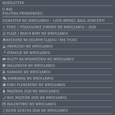
NEWSLETTER
O NAS
POLITYKA PRYWATNOŚCI
SYLWESTER WE WROCŁAWIU – LISTA IMPREZ, BALE, KONCERTY
⛄️ FERIE / PÓŁKOLONIE ZIMOWE WE WROCŁAWIU – 2026
⛱️ PLAŻE I BEACH BARY WE WROCŁAWIU
⛺️WEEKEND NA DOLNYM ŚLĄSKU I NIE TYLKO
🔮 ANDRZEJKI WE WROCŁAWIU
📍 ATRAKCJE WE WROCŁAWIU
🎟️ BILETY NA WYDARZENIA WE WROCŁAWIU
🎃 HALLOWEEN WE WROCŁAWIU
🎤 KARAOKE WE WROCŁAWIU
🎭 KARNAWAŁ WE WROCŁAWIU
📽️ KINO PLENEROWE WE WROCŁAWIU
🧳 MAJÓWKA 2026 WE WROCŁAWIU
🌙 NOC MUZEÓW 2026 WE WROCŁAWIU
💌 WALENTYNKI WE WROCŁAWIU
🎈DZIEŃ DZIECKA 2026 WE WROCŁAWIU