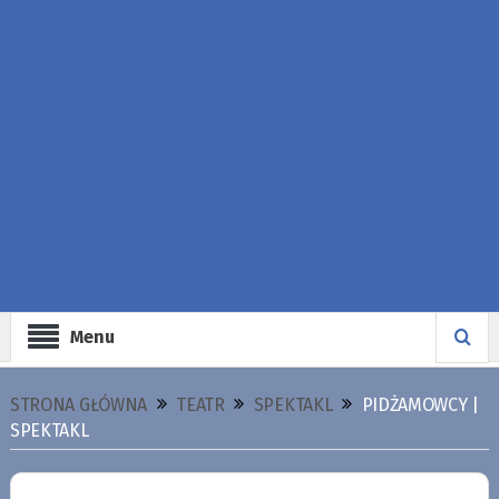
Menu
STRONA GŁÓWNA
TEATR
SPEKTAKL
PIDŻAMOWCY |
SPEKTAKL