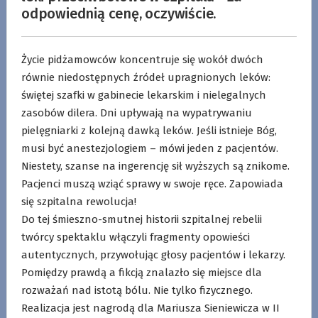
odpowiednią cenę, oczywiście.
Życie pidżamowców koncentruje się wokół dwóch
równie niedostępnych źródeł upragnionych leków:
świętej szafki w gabinecie lekarskim i nielegalnych
zasobów dilera. Dni upływają na wypatrywaniu
pielęgniarki z kolejną dawką leków. Jeśli istnieje Bóg,
musi być anestezjologiem – mówi jeden z pacjentów.
Niestety, szanse na ingerencję sił wyższych są znikome.
Pacjenci muszą wziąć sprawy w swoje ręce. Zapowiada
się szpitalna rewolucja!
Do tej śmieszno-smutnej historii szpitalnej rebelii
twórcy spektaklu włączyli fragmenty opowieści
autentycznych, przywołując głosy pacjentów i lekarzy.
Pomiędzy prawdą a fikcją znalazło się miejsce dla
rozważań nad istotą bólu. Nie tylko fizycznego.
Realizacja jest nagrodą dla Mariusza Sieniewicza w II