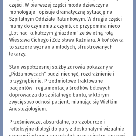
części. W pierwszej części młoda dziewczyna
monologuje i opisuje dramatyczną sytuację na
Szpitalnym Oddziale Ratunkowym. W drugie części
mamy do czynienia z czymś, co przypomina nieco
„Lot nad kukułczym gniazdem” ze świetną rolą
Wiesława Cichego i Zdzisława Kuźniara. A końcówka
to szczere wyznania młodych, sfrustrowanych
lekarzy.
Stan współczesnej służby zdrowia pokazany w
„Pidżamowcach” budzi niechęć, rozdrażnienie i
przygnębienie. Przedmiotowe traktowane
pacjentów i reglamentacja środków bólowych
doprowadza do szpitalnego buntu, w którym
zwycięstwo odnosi pacjent, mianując się Wielkim
Anestezjologiem.
Prześmiewcze, absurdalne, obrazoburcze i
refleksyjne dialogi do pary z doskonałymi wizualnie
scenami jedzenia czekoladek przez siostry, czy rewii