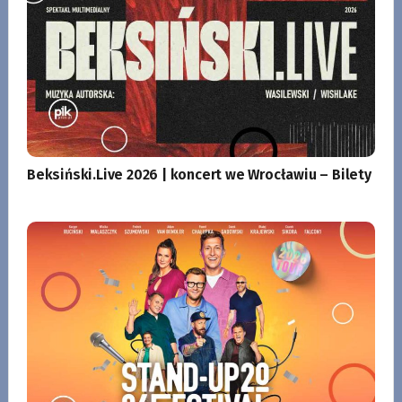
Beksiński.Live 2026 | koncert we Wrocławiu – Bilety