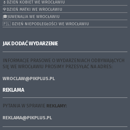
🌷DZIEŃ KOBIET WE WROCŁAWIU
🌹DZIEŃ MATKI WE WROCŁAWIU
🎓JUWENALIA WE WROCŁAWIU
🇵🇱 DZIEŃ NIEPODLEGŁOŚCI WE WROCŁAWIU
JAK DODAĆ WYDARZENIE
INFORMACJE PRASOWE O WYDARZENIACH ODBYWAJĄCYCH
SIĘ WE WROCŁAWIU PROSIMY PRZESYŁAĆ NA ADRES:
WROCLAW@PIKPLUS.PL
REKLAMA
PYTANIA W SPRAWIE
REKLAMY:
REKLAMA@PIKPLUS.PL