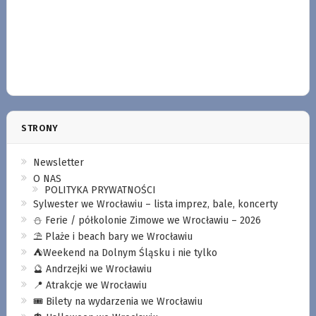
STRONY
Newsletter
O NAS
POLITYKA PRYWATNOŚCI
Sylwester we Wrocławiu – lista imprez, bale, koncerty
⛄️ Ferie / półkolonie Zimowe we Wrocławiu – 2026
⛱️ Plaże i beach bary we Wrocławiu
⛺️Weekend na Dolnym Śląsku i nie tylko
🔮 Andrzejki we Wrocławiu
📍 Atrakcje we Wrocławiu
🎟️ Bilety na wydarzenia we Wrocławiu