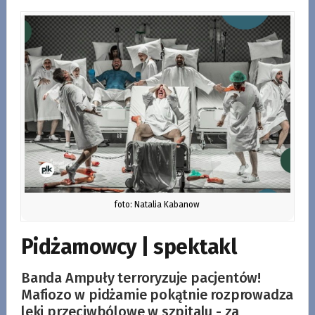
foto: Natalia Kabanow
Pidżamowcy | spektakl
Banda Ampuły terroryzuje pacjentów!
Mafiozo w pidżamie pokątnie rozprowadza
leki przeciwbólowe w szpitalu - za