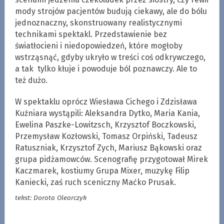
mody strojów pacjentów budują ciekawy, ale do bólu
jednoznaczny, skonstruowany realistycznymi
technikami spektakl. Przedstawienie bez
światłocieni i niedopowiedzeń, które mogłoby
wstrząsnąć, gdyby ukryło w treści coś odkrywczego,
a tak tylko kłuje i powoduje ból poznawczy. Ale to
też dużo.
W spektaklu oprócz Wiesława Cichego i Zdzisława
Kuźniara wystąpili: Aleksandra Dytko, Maria Kania,
Ewelina Paszke-Lowitzsch, Krzysztof Boczkowski,
Przemysław Kozłowski, Tomasz Orpiński, Tadeusz
Ratuszniak, Krzysztof Zych, Mariusz Bąkowski oraz
grupa pidżamowców. Scenografię przygotował Mirek
Kaczmarek, kostiumy Grupa Mixer, muzykę Filip
Kaniecki, zaś ruch sceniczny Maćko Prusak.
tekst: Dorota Olearczyk